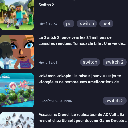
Switch 2
pc
switch
ps4
Hier à 12:54
ps vita
xbox one
La Switch 2 fonce vers les 24 millions de
wiiu
3ds
ps3
consoles vendues, Tomodachi Life : Une vie de
xbox 360
switch 2
rêve dépasse aujourd’hui les 8 millions
switch
switch 2
Hier à 12:01
Pokémon Pokopia : la mise à jour 2.0.0 ajoute
Plongée et de nombreuses améliorations de
confort
switch 2
05 août 2026 à 19:06
Assassin’s Creed : Le réalisateur de AC Valhalla
revient chez Ubisoft pour devenir Game Director
de la marque