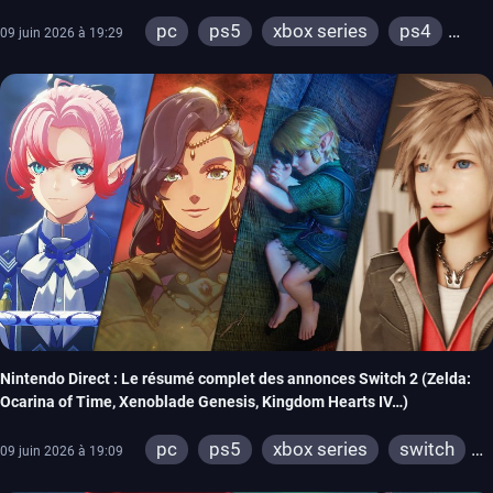
pc
ps5
xbox series
ps4
09 juin 2026 à 19:29
xbox one
switch 2
Nintendo Direct : Le résumé complet des annonces Switch 2 (Zelda:
Ocarina of Time, Xenoblade Genesis, Kingdom Hearts IV…)
pc
ps5
xbox series
switch
09 juin 2026 à 19:09
ios
android
ps4
ps vita