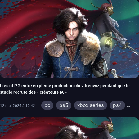
xbox one
wiiu
3ds
ps3
xbox 360
wii
switch 2
Lies of P 2 entre en pleine production chez Neowiz pendant que le
studio recrute des « créateurs IA »
pc
ps5
xbox series
ps4
12 mai 2026 à 10:42
xbox one