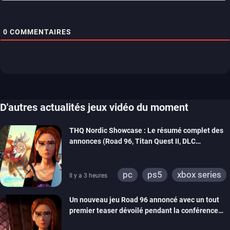
0
COMMENTAIRES
D'autres actualités jeux vidéo du moment
THQ Nordic Showcase : Le résumé complet des
annonces (Road 96, Titan Quest II, DLC
REANIMAL…)
pc
ps5
xbox series
Il y a 3 heures
switch
stadia
ps4
Un nouveau jeu Road 96 annoncé avec un tout
xbox one
switch 2
premier teaser dévoilé pendant la conférence
THQ Nordic