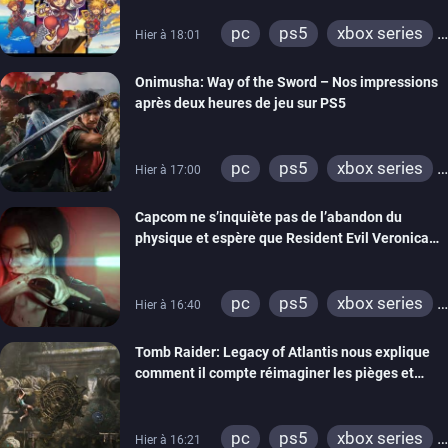
pc
ps5
xbox series
Hier à 18:01
switch 2
Onimusha: Way of the Sword – Nos impressions
après deux heures de jeu sur PS5
pc
ps5
xbox series
Hier à 17:00
switch 2
Capcom ne s’inquiète pas de l’abandon du
physique et espère que Resident Evil Veronica
imitera Requiem pour dynamiser la série
pc
ps5
xbox series
Hier à 16:40
switch 2
Tomb Raider: Legacy of Atlantis nous explique
comment il compte réimaginer les pièges et
énigmes dans une nouvelle vidéo des coulisses
de développement
pc
ps5
xbox series
Hier à 16:21