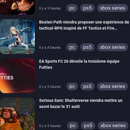
pc
ps5
xbox series
Il y a 3 heures
switch
stadia
ps4
Beaten Path viendra proposer une expérience de
xbox one
tactical-RPG inspiré de FF Tactics et Fire
Emblem
pc
ps5
xbox series
Il y a 4 heures
switch
EA Sports FC 26 dévoile la troisième équipe
Futties
pc
ps5
xbox series
Il y a 5 heures
switch
ps4
Serious Sam: Shatterverse viendra mettre un
xbox one
switch 2
sacré bazar le 31 août
pc
ps5
xbox series
Il y a 5 heures