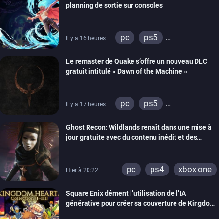
planning de sortie sur consoles
pc
ps5
Il y a 16 heures
xbox series
Le remaster de Quake s’offre un nouveau DLC
gratuit intitulé « Dawn of the Machine »
pc
ps5
Il y a 17 heures
xbox series
switch
Ghost Recon: Wildlands renaît dans une mise à
ps4
xbox one
jour gratuite avec du contenu inédit et des
nintendo 64
visuels améliorés
pc
ps4
xbox one
Hier à 20:22
Square Enix dément l’utilisation de l’IA
générative pour créer sa couverture de Kingdom
Hearts Collection