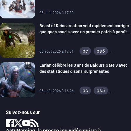
05 août 2026 à 17:39
Beast of Reincarnation veut rapidement corriger
quelques soucis avec un premier patch à paraître
bientôt
pc
ps5
05 août 2026 à 17:01
xbox series
Larian célèbre les 3 ans de Baldur’s Gate 3 avec
des statistiques disons, surprenantes
pc
ps5
05 août 2026 à 16:26
xbox series
Suivez-nous sur
ActuGaming, la presse jeu vidéo qui va à