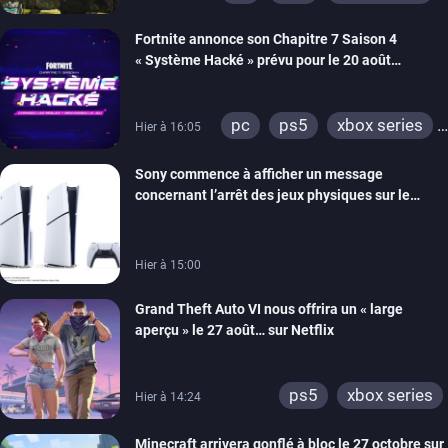
switch 2
Fortnite annonce son Chapitre 7 Saison 4
« Système Hacké » prévu pour le 20 août
prochain, tandis que Les Simpson ont fait leur
retour
pc
ps5
xbox series
Hier à 16:05
switch
ios
android
Sony commence à afficher un message
ps4
xbox one
concernant l’arrêt des jeux physiques sur le
switch 2
carton des PlayStation 5
Hier à 15:00
Grand Theft Auto VI nous offrira un « large
aperçu » le 27 août… sur Netflix
ps5
xbox series
Hier à 14:24
Minecraft arrivera gonflé à bloc le 27 octobre sur