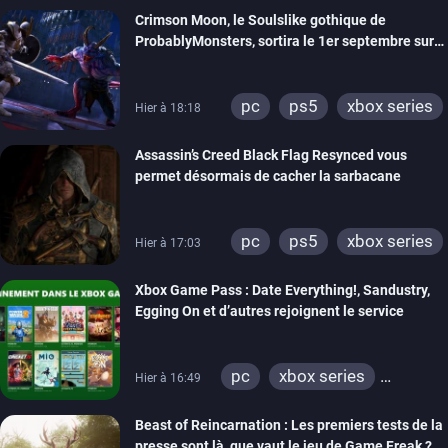
Crimson Moon, le Soulslike gothique de
ProbablyMonsters, sortira le 1er septembre sur
PC, PS5 et Xbox Series
pc
ps5
xbox series
Hier à 18:18
Assassin’s Creed Black Flag Resynced vous
permet désormais de cacher la sarbacane
pc
ps5
xbox series
Hier à 17:03
Xbox Game Pass : Date Everything!, Sandustry,
Egging On et d’autres rejoignent le service
pc
xbox series
Hier à 16:49
xbox one
Beast of Reincarnation : Les premiers tests de la
presse sont là, que vaut le jeu de Game Freak ?