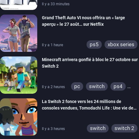
Il y a 33 minutes
Grand Theft Auto VI nous offrira un « large
aperçu » le 27 août… sur Netflix
ps5
xbox series
Il y a 1 heure
Minecraft arrivera gonflé à bloc le 27 octobre sur
Switch 2
pc
switch
ps4
Il y a 2 heures
ps vita
xbox one
La Switch 2 fonce vers les 24 millions de
wiiu
3ds
ps3
consoles vendues, Tomodachi Life : Une vie de
xbox 360
switch 2
rêve dépasse aujourd’hui les 8 millions
switch
switch 2
Il y a 3 heures