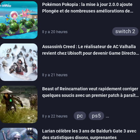
Pokémon Pokopia : la mise à jour 2.0.0 ajoute
Plongée et de nombreuses améliorations de
confort
switch 2
Il y a 20 heures
Assassin’s Creed : Le réalisateur de AC Valhalla
revient chez Ubisoft pour devenir Game Director
de la marque
Il y a 21 heures
Beast of Reincarnation veut rapidement corriger
quelques soucis avec un premier patch à paraître
bientôt
pc
ps5
Il y a 22 heures
xbox series
Larian célèbre les 3 ans de Baldur’s Gate 3 avec
des statistiques disons, surprenantes