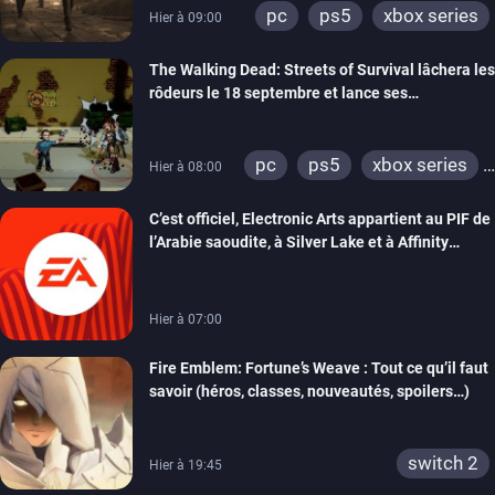
pc
ps5
xbox series
Hier à 09:00
The Walking Dead: Streets of Survival lâchera les
rôdeurs le 18 septembre et lance ses
précommandes
pc
ps5
xbox series
Hier à 08:00
switch
switch 2
C’est officiel, Electronic Arts appartient au PIF de
l’Arabie saoudite, à Silver Lake et à Affinity
Partners
Hier à 07:00
Fire Emblem: Fortune’s Weave : Tout ce qu’il faut
savoir (héros, classes, nouveautés, spoilers…)
switch 2
Hier à 19:45