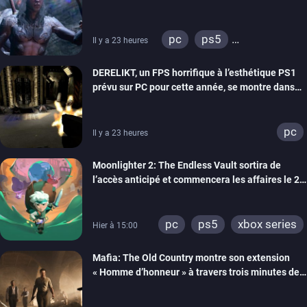
pc
ps5
Il y a 23 heures
xbox series
DERELIKT, un FPS horrifique à l’esthétique PS1
prévu sur PC pour cette année, se montre dans
un trailer de gameplay
pc
Il y a 23 heures
Moonlighter 2: The Endless Vault sortira de
l’accès anticipé et commencera les affaires le 2
septembre
pc
ps5
xbox series
Hier à 15:00
Mafia: The Old Country montre son extension
« Homme d’honneur » à travers trois minutes de
gameplay commenté