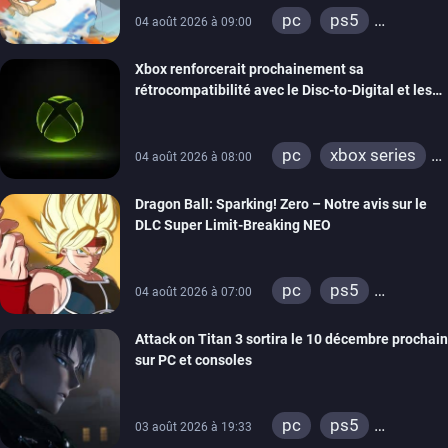
pc
ps5
04 août 2026 à 09:00
xbox series
Xbox renforcerait prochainement sa
switch
switch 2
rétrocompatibilité avec le Disc-to-Digital et les
portages de jeux Xbox 360 sur PC
pc
xbox series
04 août 2026 à 08:00
xbox one
Dragon Ball: Sparking! Zero – Notre avis sur le
xbox 360
DLC Super Limit-Breaking NEO
pc
ps5
04 août 2026 à 07:00
xbox series
Attack on Titan 3 sortira le 10 décembre prochain
sur PC et consoles
pc
ps5
03 août 2026 à 19:33