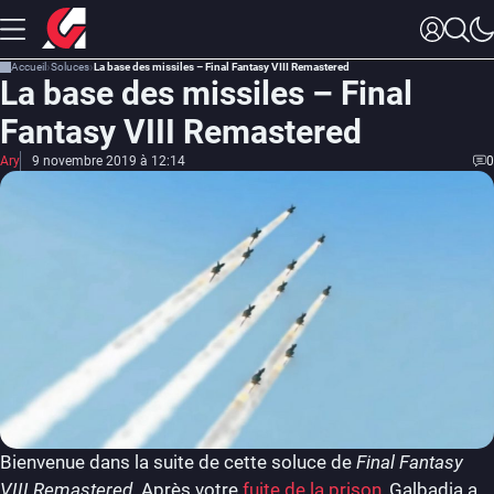
Accueil
Soluces
La base des missiles – Final Fantasy VIII Remastered
La base des missiles – Final
Fantasy VIII Remastered
Ary
9 novembre 2019 à 12:14
0
Bienvenue dans la suite de cette soluce de
Final Fantasy
VIII Remastered
. Après votre
fuite de la prison
, Galbadia a