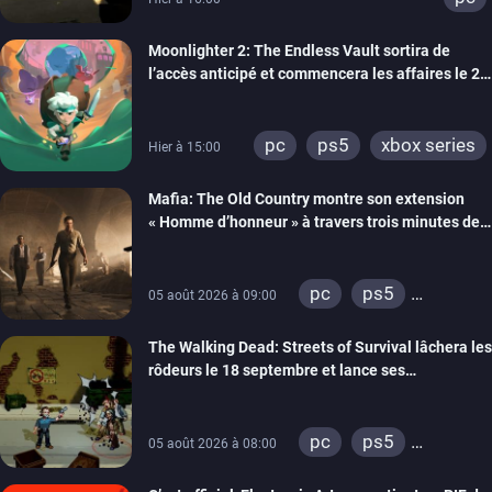
Moonlighter 2: The Endless Vault sortira de
l’accès anticipé et commencera les affaires le 2
septembre
pc
ps5
xbox series
Hier à 15:00
Mafia: The Old Country montre son extension
« Homme d’honneur » à travers trois minutes de
gameplay commenté
pc
ps5
05 août 2026 à 09:00
xbox series
The Walking Dead: Streets of Survival lâchera les
rôdeurs le 18 septembre et lance ses
précommandes
pc
ps5
05 août 2026 à 08:00
xbox series