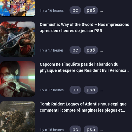
pc
ps5
Il y a 16 heures
xbox series
switch 2
Onimusha: Way of the Sword – Nos impressions
après deux heures de jeu sur PS5
pc
ps5
Il y a 17 heures
xbox series
switch 2
Capcom ne s’inquiète pas de l’abandon du
physique et espère que Resident Evil Veronica
imitera Requiem pour dynamiser la série
pc
ps5
Il y a 17 heures
xbox series
switch 2
Tomb Raider: Legacy of Atlantis nous explique
comment il compte réimaginer les pièges et
énigmes dans une nouvelle vidéo des coulisses
de développement
pc
ps5
Il y a 18 heures