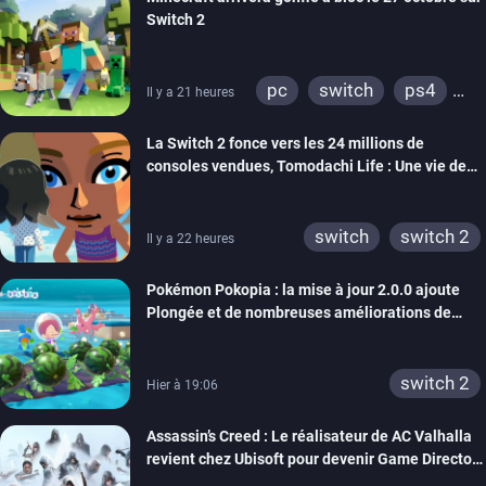
Switch 2
pc
switch
ps4
Il y a 21 heures
ps vita
xbox one
La Switch 2 fonce vers les 24 millions de
wiiu
3ds
ps3
consoles vendues, Tomodachi Life : Une vie de
xbox 360
switch 2
rêve dépasse aujourd’hui les 8 millions
switch
switch 2
Il y a 22 heures
Pokémon Pokopia : la mise à jour 2.0.0 ajoute
Plongée et de nombreuses améliorations de
confort
switch 2
Hier à 19:06
Assassin’s Creed : Le réalisateur de AC Valhalla
revient chez Ubisoft pour devenir Game Director
de la marque