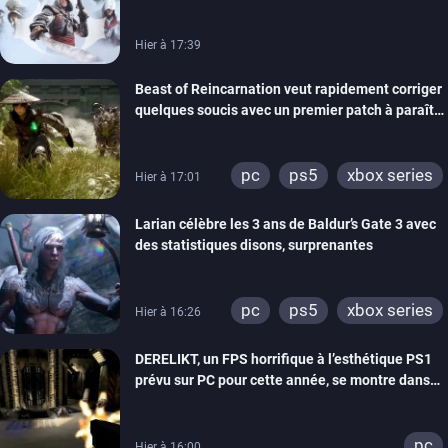
Hier à 17:39
Beast of Reincarnation veut rapidement corriger
quelques soucis avec un premier patch à paraître
bientôt
pc
ps5
xbox series
Hier à 17:01
Larian célèbre les 3 ans de Baldur’s Gate 3 avec
des statistiques disons, surprenantes
pc
ps5
xbox series
Hier à 16:26
DERELIKT, un FPS horrifique à l’esthétique PS1
prévu sur PC pour cette année, se montre dans
un trailer de gameplay
pc
Hier à 16:00