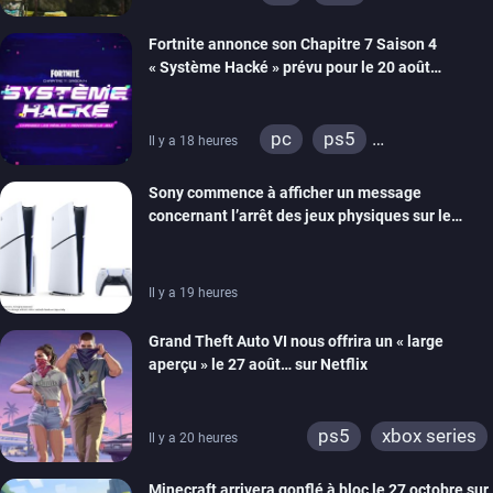
xbox series
switch 2
Fortnite annonce son Chapitre 7 Saison 4
« Système Hacké » prévu pour le 20 août
prochain, tandis que Les Simpson ont fait leur
retour
pc
ps5
Il y a 18 heures
xbox series
switch
Sony commence à afficher un message
ios
android
ps4
concernant l’arrêt des jeux physiques sur le
xbox one
switch 2
carton des PlayStation 5
Il y a 19 heures
Grand Theft Auto VI nous offrira un « large
aperçu » le 27 août… sur Netflix
ps5
xbox series
Il y a 20 heures
Minecraft arrivera gonflé à bloc le 27 octobre sur