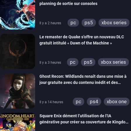
planning de sortie sur consoles
pc
ps5
xbox series
Il y a 2 heures
Le remaster de Quake s’offre un nouveau DLC
gratuit intitulé « Dawn of the Machine »
pc
ps5
xbox series
Il y a 3 heures
switch
ps4
Ghost Recon: Wildlands renaît dans une mise à
xbox one
nintendo 64
jour gratuite avec du contenu inédit et des
visuels améliorés
pc
ps4
xbox one
Il y a 14 heures
Square Enix dément l’utilisation de l’IA
générative pour créer sa couverture de Kingdom
Hearts Collection