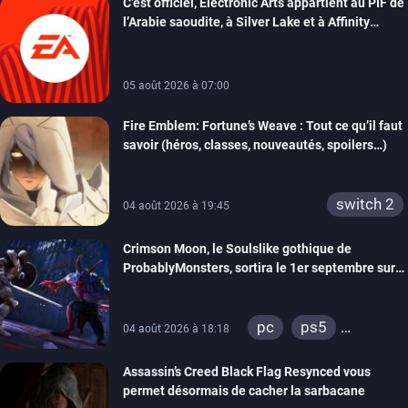
C’est officiel, Electronic Arts appartient au PIF de
switch
switch 2
l’Arabie saoudite, à Silver Lake et à Affinity
Partners
05 août 2026 à 07:00
Fire Emblem: Fortune’s Weave : Tout ce qu’il faut
savoir (héros, classes, nouveautés, spoilers…)
switch 2
04 août 2026 à 19:45
Crimson Moon, le Soulslike gothique de
ProbablyMonsters, sortira le 1er septembre sur
PC, PS5 et Xbox Series
pc
ps5
04 août 2026 à 18:18
xbox series
Assassin’s Creed Black Flag Resynced vous
permet désormais de cacher la sarbacane