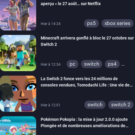
aperçu » le 27 août… sur Netflix
ps5
xbox series
Hier à 14:24
Minecraft arrivera gonflé à bloc le 27 octobre sur
Switch 2
pc
switch
ps4
Hier à 12:54
ps vita
xbox one
La Switch 2 fonce vers les 24 millions de
wiiu
3ds
ps3
consoles vendues, Tomodachi Life : Une vie de
xbox 360
switch 2
rêve dépasse aujourd’hui les 8 millions
switch
switch 2
Hier à 12:01
Pokémon Pokopia : la mise à jour 2.0.0 ajoute
Plongée et de nombreuses améliorations de
confort