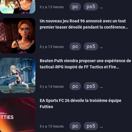
pc
ps5
Il y a 13 heures
xbox series
switch
Un nouveau jeu Road 96 annoncé avec un tout
stadia
ps4
premier teaser dévoilé pendant la conférence
xbox one
switch 2
THQ Nordic
pc
ps5
Il y a 13 heures
xbox series
switch
Beaten Path viendra proposer une expérience de
stadia
ps4
tactical-RPG inspiré de FF Tactics et Fire
xbox one
Emblem
pc
ps5
Il y a 14 heures
xbox series
switch
EA Sports FC 26 dévoile la troisième équipe
Futties
pc
ps5
Il y a 15 heures