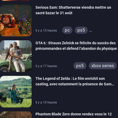
xbox series
switch
Serious Sam: Shatterverse viendra mettre un
ps4
xbox one
sacré bazar le 31 août
switch 2
pc
ps5
Il y a 15 heures
xbox series
GTA 6 : Strauss Zelnick se félicite du succès des
précommandes et défend l’abandon du physique
ps5
xbox series
Il y a 17 heures
The Legend of Zelda : Le film enrichit son
casting, avec notamment la présence de Sam
Neill
Il y a 19 heures
Phantom Blade Zero donne rendez-vous le 12