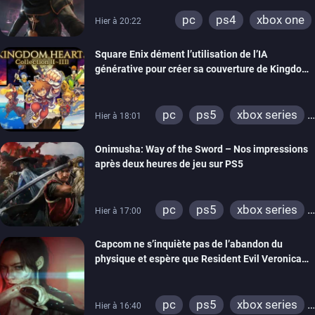
pc
ps4
xbox one
Hier à 20:22
Square Enix dément l’utilisation de l’IA
générative pour créer sa couverture de Kingdom
Hearts Collection
pc
ps5
xbox series
Hier à 18:01
switch 2
Onimusha: Way of the Sword – Nos impressions
après deux heures de jeu sur PS5
pc
ps5
xbox series
Hier à 17:00
switch 2
Capcom ne s’inquiète pas de l’abandon du
physique et espère que Resident Evil Veronica
imitera Requiem pour dynamiser la série
pc
ps5
xbox series
Hier à 16:40