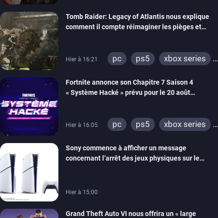
switch 2
Tomb Raider: Legacy of Atlantis nous explique
comment il compte réimaginer les pièges et
énigmes dans une nouvelle vidéo des coulisses
de développement
pc
ps5
xbox series
Hier à 16:21
switch 2
Fortnite annonce son Chapitre 7 Saison 4
« Système Hacké » prévu pour le 20 août
prochain, tandis que Les Simpson ont fait leur
retour
pc
ps5
xbox series
Hier à 16:05
switch
ios
android
Sony commence à afficher un message
ps4
xbox one
concernant l’arrêt des jeux physiques sur le
switch 2
carton des PlayStation 5
Hier à 15:00
Grand Theft Auto VI nous offrira un « large