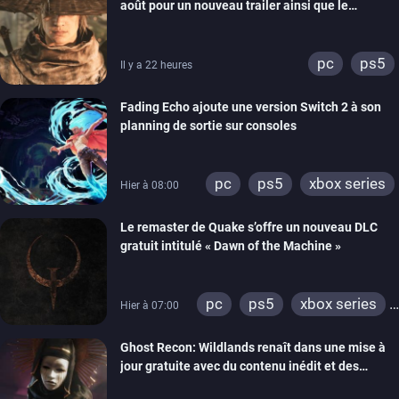
août pour un nouveau trailer ainsi que le
lancement des précommandes
pc
ps5
Il y a 22 heures
Fading Echo ajoute une version Switch 2 à son
planning de sortie sur consoles
pc
ps5
xbox series
Hier à 08:00
Le remaster de Quake s’offre un nouveau DLC
gratuit intitulé « Dawn of the Machine »
pc
ps5
xbox series
Hier à 07:00
switch
ps4
Ghost Recon: Wildlands renaît dans une mise à
xbox one
nintendo 64
jour gratuite avec du contenu inédit et des
visuels améliorés