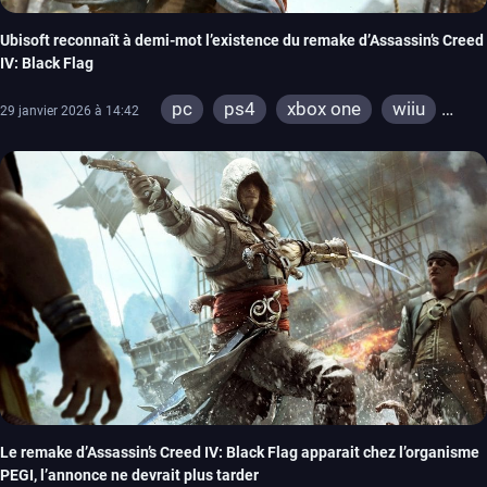
Ubisoft reconnaît à demi-mot l’existence du remake d’Assassin’s Creed
IV: Black Flag
pc
ps4
xbox one
wiiu
29 janvier 2026 à 14:42
ps3
xbox 360
Le remake d’Assassin’s Creed IV: Black Flag apparait chez l’organisme
PEGI, l’annonce ne devrait plus tarder