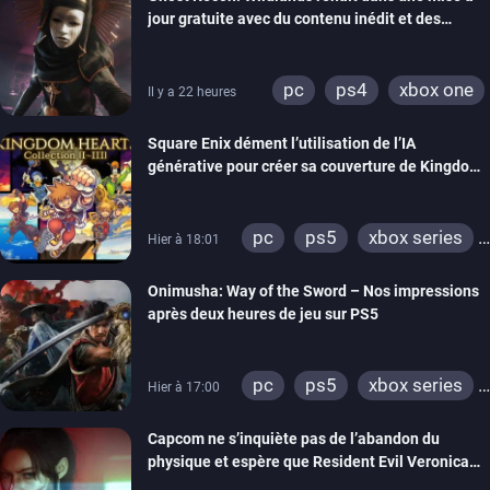
ps4
xbox one
jour gratuite avec du contenu inédit et des
nintendo 64
visuels améliorés
pc
ps4
xbox one
Il y a 22 heures
Square Enix dément l’utilisation de l’IA
générative pour créer sa couverture de Kingdom
Hearts Collection
pc
ps5
xbox series
Hier à 18:01
switch 2
Onimusha: Way of the Sword – Nos impressions
après deux heures de jeu sur PS5
pc
ps5
xbox series
Hier à 17:00
switch 2
Capcom ne s’inquiète pas de l’abandon du
physique et espère que Resident Evil Veronica
imitera Requiem pour dynamiser la série