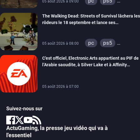
pc
ps5
05 août 2026 à 09:00
xbox series
The Walking Dead: Streets of Survival lâchera les
rôdeurs le 18 septembre et lance ses
précommandes
pc
ps5
05 août 2026 à 08:00
xbox series
C’est officiel, Electronic Arts appartient au PIF de
switch
switch 2
l’Arabie saoudite, à Silver Lake et à Affinity
Partners
05 août 2026 à 07:00
Suivez-nous sur
ActuGaming, la presse jeu vidéo qui va à
l'essentiel