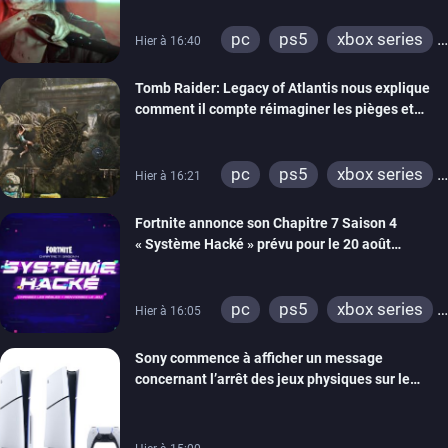
pc
ps5
xbox series
Hier à 16:40
switch 2
Tomb Raider: Legacy of Atlantis nous explique
comment il compte réimaginer les pièges et
énigmes dans une nouvelle vidéo des coulisses
de développement
pc
ps5
xbox series
Hier à 16:21
switch 2
Fortnite annonce son Chapitre 7 Saison 4
« Système Hacké » prévu pour le 20 août
prochain, tandis que Les Simpson ont fait leur
retour
pc
ps5
xbox series
Hier à 16:05
switch
ios
android
Sony commence à afficher un message
ps4
xbox one
concernant l’arrêt des jeux physiques sur le
switch 2
carton des PlayStation 5