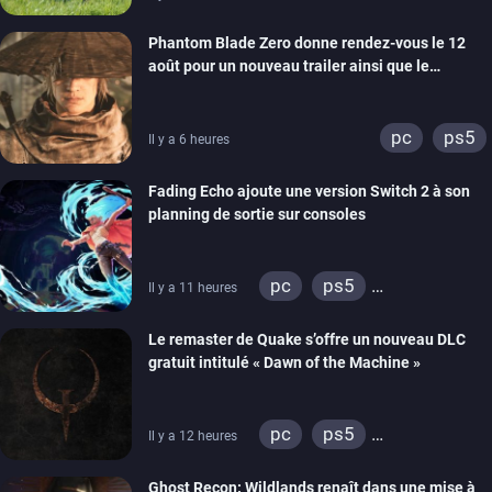
Phantom Blade Zero donne rendez-vous le 12
août pour un nouveau trailer ainsi que le
lancement des précommandes
pc
ps5
Il y a 6 heures
Fading Echo ajoute une version Switch 2 à son
planning de sortie sur consoles
pc
ps5
Il y a 11 heures
xbox series
Le remaster de Quake s’offre un nouveau DLC
gratuit intitulé « Dawn of the Machine »
pc
ps5
Il y a 12 heures
xbox series
switch
Ghost Recon: Wildlands renaît dans une mise à