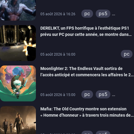
pc
ps5
05 août 2026 à 16:26
xbox series
DERELIKT, un FPS horrifique à l’esthétique PS1
prévu sur PC pour cette année, se montre dans
un trailer de gameplay
pc
05 août 2026 à 16:00
Moonlighter 2: The Endless Vault sortira de
l’accès anticipé et commencera les affaires le 2
septembre
pc
ps5
05 août 2026 à 15:00
xbox series
Mafia: The Old Country montre son extension
« Homme d’honneur » à travers trois minutes de
gameplay commenté