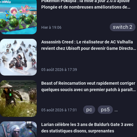
Pokémon Pokopia : la mise à jour 2.0.0 ajoute
Plongée et de nombreuses améliorations de
confort
switch 2
Hier à 19:06
Assassin’s Creed : Le réalisateur de AC Valhalla
revient chez Ubisoft pour devenir Game Director
de la marque
05 août 2026 à 17:39
Beast of Reincarnation veut rapidement corriger
quelques soucis avec un premier patch à paraître
bientôt
pc
ps5
05 août 2026 à 17:01
xbox series
Larian célèbre les 3 ans de Baldur’s Gate 3 avec
des statistiques disons, surprenantes