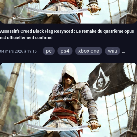
Assassin’s Creed Black Flag Resynced : Le remake du quatrième opus
est officiellement confirmé
pc
ps4
xbox one
wiiu
04 mars 2026 à 19:15
ps3
xbox 360