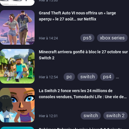
Hier à 15:00
Grand Theft Auto VI nous offrira un « large
aperçu » le 27 août… sur Netflix
ps5
xbox series
Hier à 14:24
Minecraft arrivera gonflé à bloc le 27 octobre sur
Switch 2
pc
switch
ps4
Hier à 12:54
ps vita
xbox one
La Switch 2 fonce vers les 24 millions de
wiiu
3ds
ps3
consoles vendues, Tomodachi Life : Une vie de
xbox 360
switch 2
rêve dépasse aujourd’hui les 8 millions
switch
switch 2
Hier à 12:01