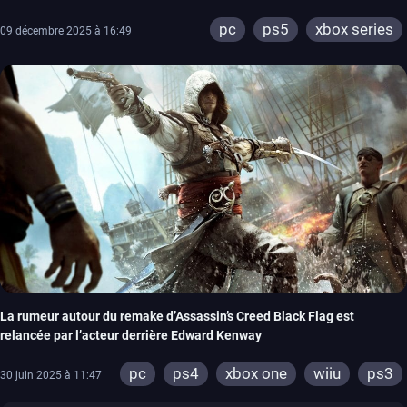
pc
ps5
xbox series
09 décembre 2025 à 16:49
La rumeur autour du remake d’Assassin’s Creed Black Flag est
relancée par l’acteur derrière Edward Kenway
pc
ps4
xbox one
wiiu
ps3
30 juin 2025 à 11:47
xbox 360