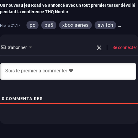
Un nouveau jeu Road 96 annoncé avec un tout premier teaser dévoilé
pendant la conférence THQ Nordic
pc
ps5
xbox series
switch
Hier à 21:17
stadia
ps4
xbox one
S'abonner
Se connecter
0
COMMENTAIRES