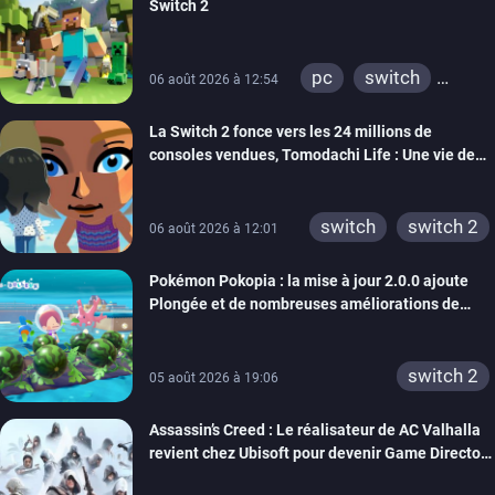
Switch 2
pc
switch
06 août 2026 à 12:54
ps4
ps vita
La Switch 2 fonce vers les 24 millions de
xbox one
wiiu
consoles vendues, Tomodachi Life : Une vie de
3ds
ps3
rêve dépasse aujourd’hui les 8 millions
xbox 360
switch 2
switch
switch 2
06 août 2026 à 12:01
Pokémon Pokopia : la mise à jour 2.0.0 ajoute
Plongée et de nombreuses améliorations de
confort
switch 2
05 août 2026 à 19:06
Assassin’s Creed : Le réalisateur de AC Valhalla
revient chez Ubisoft pour devenir Game Director
de la marque