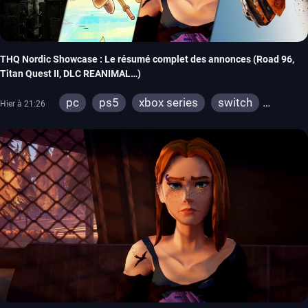
THQ Nordic Showcase : Le résumé complet des annonces (Road 96,
Titan Quest II, DLC REANIMAL…)
pc
ps5
xbox series
switch
Hier à 21:26
stadia
ps4
xbox one
switch 2