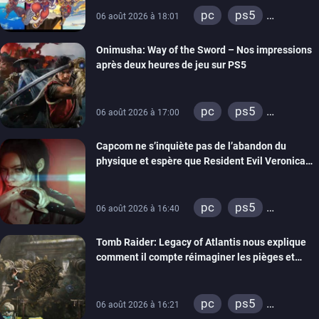
pc
ps5
06 août 2026 à 18:01
xbox series
Onimusha: Way of the Sword – Nos impressions
switch 2
après deux heures de jeu sur PS5
pc
ps5
06 août 2026 à 17:00
xbox series
Capcom ne s’inquiète pas de l’abandon du
switch 2
physique et espère que Resident Evil Veronica
imitera Requiem pour dynamiser la série
pc
ps5
06 août 2026 à 16:40
xbox series
Tomb Raider: Legacy of Atlantis nous explique
switch 2
comment il compte réimaginer les pièges et
énigmes dans une nouvelle vidéo des coulisses
de développement
pc
ps5
06 août 2026 à 16:21