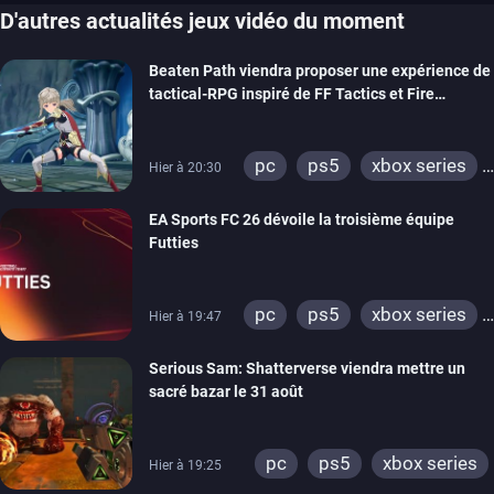
D'autres actualités jeux vidéo du moment
Beaten Path viendra proposer une expérience de
tactical-RPG inspiré de FF Tactics et Fire
Emblem
pc
ps5
xbox series
Hier à 20:30
switch
EA Sports FC 26 dévoile la troisième équipe
Futties
pc
ps5
xbox series
Hier à 19:47
switch
ps4
Serious Sam: Shatterverse viendra mettre un
xbox one
switch 2
sacré bazar le 31 août
pc
ps5
xbox series
Hier à 19:25