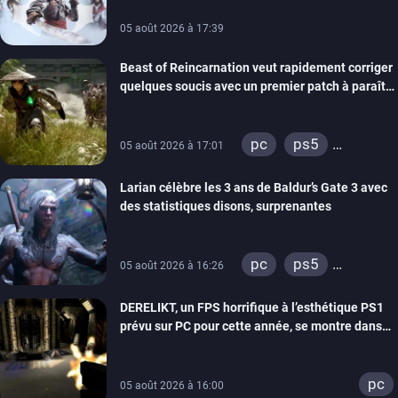
05 août 2026 à 17:39
Beast of Reincarnation veut rapidement corriger
quelques soucis avec un premier patch à paraître
bientôt
pc
ps5
05 août 2026 à 17:01
xbox series
Larian célèbre les 3 ans de Baldur’s Gate 3 avec
des statistiques disons, surprenantes
pc
ps5
05 août 2026 à 16:26
xbox series
DERELIKT, un FPS horrifique à l’esthétique PS1
prévu sur PC pour cette année, se montre dans
un trailer de gameplay
pc
05 août 2026 à 16:00