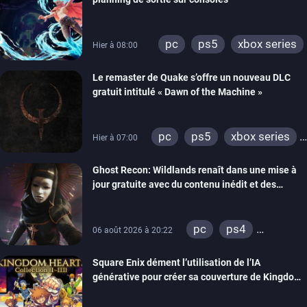
pc
ps5
xbox series
Hier à 08:00
Le remaster de Quake s’offre un nouveau DLC
gratuit intitulé « Dawn of the Machine »
pc
ps5
xbox series
Hier à 07:00
switch
ps4
Ghost Recon: Wildlands renaît dans une mise à
xbox one
nintendo 64
jour gratuite avec du contenu inédit et des
visuels améliorés
pc
ps4
06 août 2026 à 20:22
xbox one
Square Enix dément l’utilisation de l’IA
générative pour créer sa couverture de Kingdom
Hearts Collection