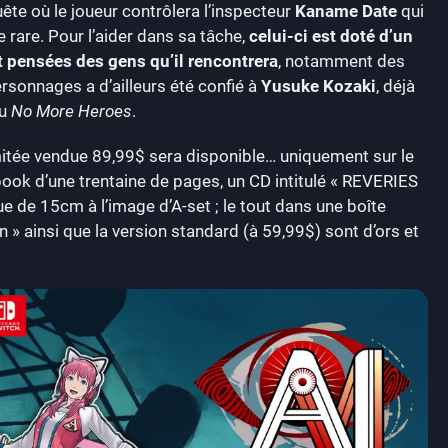
ête où le joueur contrôlera l’inspecteur
Kaname Date
qui
 rare. Pour l’aider dans sa tâche,
celui-ci est doté d’un
et pensées des gens qu’il rencontrera
, notamment des
sonnages a d’ailleurs été confié à
Yusuke Kozaki
, déjà
u
No More Heroes
.
imitée vendue 89,99$ sera disponible… uniquement sur le
rtbook d’une trentaine de pages, un CD intitulé « REVERIES
ue de 15cm à l’image d’A-set ; le tout dans une boîte
n » ainsi que la version standard (à 59,99$) sont d’ors et