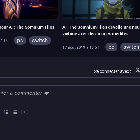
pour AI : The Somnium Files
AI: The Somnium Files dévoile une nou
victime avec des images inédites
pc
switch
03:16
pc
switch
17 août 2019 à 16:54
ps4
ps4
Se connecter avec :
[+]