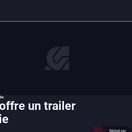
tie
ffre un trailer
ie
Rédigé par