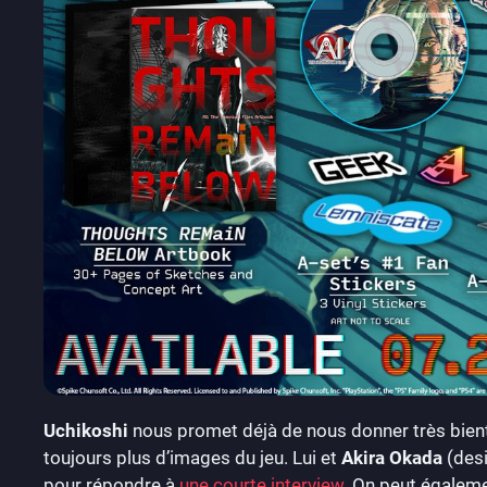
Uchikoshi
nous promet déjà de nous donner très bient
toujours plus d’images du jeu. Lui et
Akira Okada
(des
pour répondre à
une courte interview
. On peut égaleme