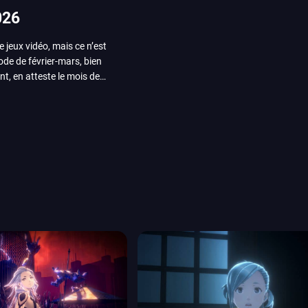
026
e jeux vidéo, mais ce n’est
iode de février-mars, bien
nt, en atteste le mois de
ui arrivera en août 2026.
ou les productions plus
System Works avec Marvel
reak sait faire autre
amescom, avec Star Wars,
orties jeux vidéo de août
de juin. Vous trouverez