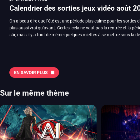
Calendrier des sorties jeux vidéo août 2
On a beau dire que l’été est une période plus calme pour les sorties d
plus aussi vrai qu’avant. Certes, cela ne vaut pas la rentrée et la pér
sûr, mais il y a tout de même quelques miettes à se mettre sous la de
juillet avec Assassin’s Creed et Splatoon. Voyons ensemble tout ce q
Quelles sont les sorties à retenir en août 2026 ? Avant de vous lister jeu par jeu, découvrez
notre sélection en vidéo, qui revient sur les titres à ne pas manquer 
majeures. On pense évidemment au nouveau jeu de combat de Arc 
Tokon ou encore Beast of Reincarnation, qui nous montre que Game F
EN SAVOIR PLUS
chose d’ambitieux que Pokémon. On n’oubliera pas la période de G
Plague Tale et Metal Gear Solid qui seront là. La liste de toutes les s
2026 Vous trouverez ici tous les jeux majeurs qui sortiront au mois 
Sur le même thème
aussi les jeux de ce mois dans notre page dédiée…