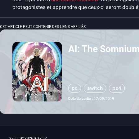
protagonistes et apprendre que ceux-ci seront doublés 
CET ARTICLE PEUT CONTENIR DES LIENS AFFILIÉS
AI: The Somnium
pc
switch
ps4
Date de sortie :
17/09/2019
27 juillet 2026 à 17:32