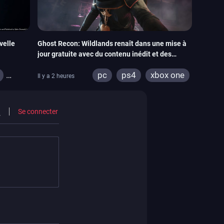
velle
Ghost Recon: Wildlands renaît dans une mise à
jour gratuite avec du contenu inédit et des
visuels améliorés
pc
ps4
xbox one
Il y a 2 heures
Se connecter