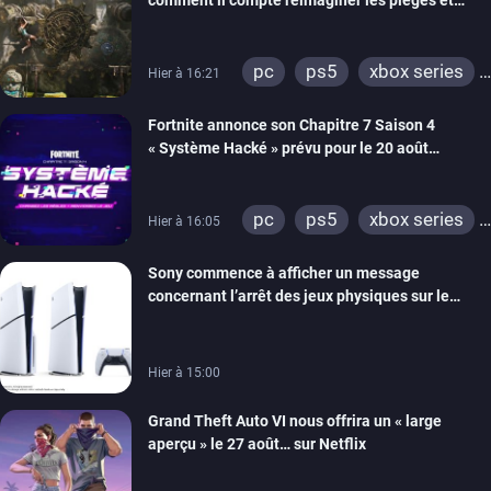
comment il compte réimaginer les pièges et
énigmes dans une nouvelle vidéo des coulisses
de développement
pc
ps5
xbox series
Hier à 16:21
switch 2
Fortnite annonce son Chapitre 7 Saison 4
« Système Hacké » prévu pour le 20 août
prochain, tandis que Les Simpson ont fait leur
retour
pc
ps5
xbox series
Hier à 16:05
switch
ios
android
Sony commence à afficher un message
ps4
xbox one
concernant l’arrêt des jeux physiques sur le
switch 2
carton des PlayStation 5
Hier à 15:00
Grand Theft Auto VI nous offrira un « large
aperçu » le 27 août… sur Netflix