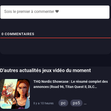
0
COMMENTAIRES
D'autres actualités jeux vidéo du moment
THQ Nordic Showcase : Le résumé complet des
annonces (Road 96, Titan Quest II, DLC
REANIMAL…)
pc
ps5
Il y a 10 heures
xbox series
switch