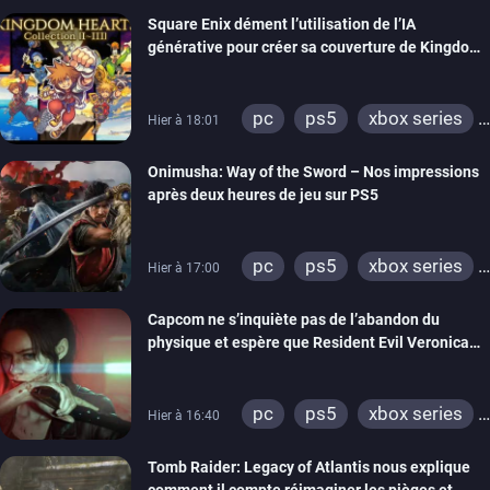
Square Enix dément l’utilisation de l’IA
générative pour créer sa couverture de Kingdom
Hearts Collection
pc
ps5
xbox series
Hier à 18:01
switch 2
Onimusha: Way of the Sword – Nos impressions
après deux heures de jeu sur PS5
pc
ps5
xbox series
Hier à 17:00
switch 2
Capcom ne s’inquiète pas de l’abandon du
physique et espère que Resident Evil Veronica
imitera Requiem pour dynamiser la série
pc
ps5
xbox series
Hier à 16:40
switch 2
Tomb Raider: Legacy of Atlantis nous explique