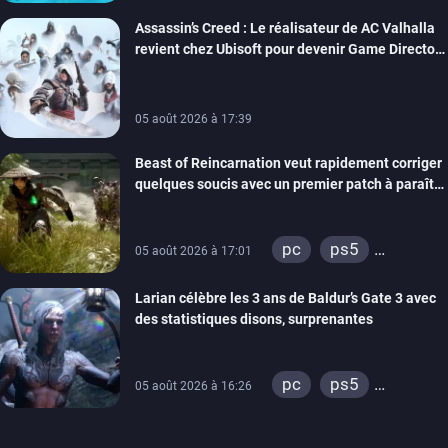
Assassin’s Creed : Le réalisateur de AC Valhalla
revient chez Ubisoft pour devenir Game Director
de la marque
05 août 2026 à 17:39
Beast of Reincarnation veut rapidement corriger
quelques soucis avec un premier patch à paraître
bientôt
pc
ps5
05 août 2026 à 17:01
xbox series
Larian célèbre les 3 ans de Baldur’s Gate 3 avec
des statistiques disons, surprenantes
pc
ps5
05 août 2026 à 16:26
xbox series