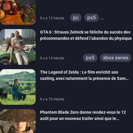
switch 2
pc
ps5
Il y a 12 heures
xbox series
GTA 6 : Strauss Zelnick se félicite du succès des
précommandes et défend l’abandon du physique
ps5
xbox series
Il y a 14 heures
The Legend of Zelda : Le film enrichit son
casting, avec notamment la présence de Sam
Neill
Il y a 16 heures
Phantom Blade Zero donne rendez-vous le 12
août pour un nouveau trailer ainsi que le
lancement des précommandes