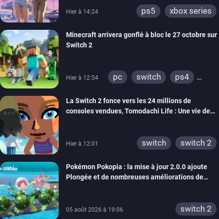
ps5
xbox series
Hier à 14:24
Minecraft arrivera gonflé à bloc le 27 octobre sur
Switch 2
pc
switch
ps4
Hier à 12:54
ps vita
xbox one
La Switch 2 fonce vers les 24 millions de
wiiu
3ds
ps3
consoles vendues, Tomodachi Life : Une vie de
xbox 360
switch 2
rêve dépasse aujourd’hui les 8 millions
switch
switch 2
Hier à 12:01
Pokémon Pokopia : la mise à jour 2.0.0 ajoute
Plongée et de nombreuses améliorations de
confort
switch 2
05 août 2026 à 19:06