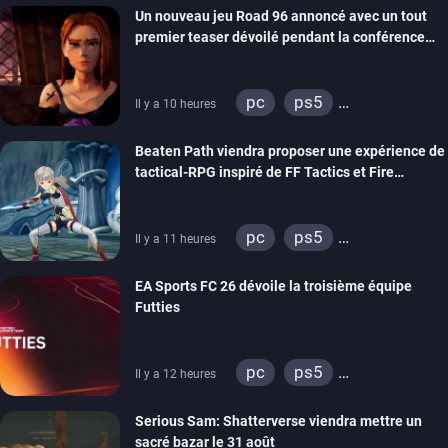
Un nouveau jeu Road 96 annoncé avec un tout
stadia
ps4
premier teaser dévoilé pendant la conférence
xbox one
switch 2
THQ Nordic
pc
ps5
Il y a 10 heures
xbox series
switch
Beaten Path viendra proposer une expérience de
stadia
ps4
tactical-RPG inspiré de FF Tactics et Fire
xbox one
Emblem
pc
ps5
Il y a 11 heures
xbox series
switch
EA Sports FC 26 dévoile la troisième équipe
Futties
pc
ps5
Il y a 12 heures
xbox series
switch
Serious Sam: Shatterverse viendra mettre un
ps4
xbox one
sacré bazar le 31 août