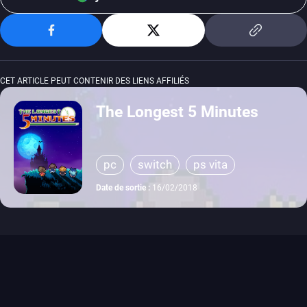
CET ARTICLE PEUT CONTENIR DES LIENS AFFILIÉS
The Longest 5 Minutes
pc
switch
ps vita
Date de sortie :
16/02/2018