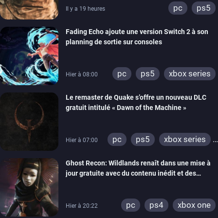
pc
ps5
Il y a 19 heures
Fading Echo ajoute une version Switch 2 à son
planning de sortie sur consoles
pc
ps5
xbox series
Hier à 08:00
Le remaster de Quake s’offre un nouveau DLC
gratuit intitulé « Dawn of the Machine »
pc
ps5
xbox series
Hier à 07:00
switch
ps4
Ghost Recon: Wildlands renaît dans une mise à
xbox one
nintendo 64
jour gratuite avec du contenu inédit et des
visuels améliorés
pc
ps4
xbox one
Hier à 20:22