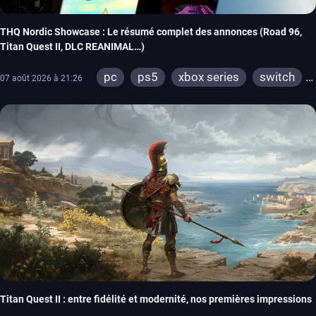
THQ Nordic Showcase : Le résumé complet des annonces (Road 96,
Titan Quest II, DLC REANIMAL…)
pc
ps5
xbox series
switch
07 août 2026 à 21:26
stadia
ps4
xbox one
switch 2
Titan Quest II : entre fidélité et modernité, nos premières impressions