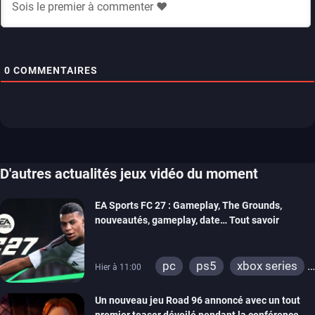
0
COMMENTAIRES
D'autres actualités jeux vidéo du moment
EA Sports FC 27 : Gameplay, The Grounds,
nouveautés, gameplay, date… Tout savoir
pc
ps5
xbox series
Hier à 11:00
switch 2
Un nouveau jeu Road 96 annoncé avec un tout
premier teaser dévoilé pendant la conférence