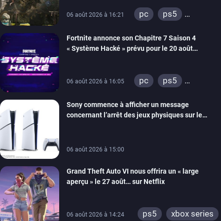
de développement
pc
ps5
06 août 2026 à 16:21
xbox series
Fortnite annonce son Chapitre 7 Saison 4
switch 2
« Système Hacké » prévu pour le 20 août
prochain, tandis que Les Simpson ont fait leur
retour
pc
ps5
06 août 2026 à 16:05
xbox series
Sony commence à afficher un message
switch
ios
concernant l’arrêt des jeux physiques sur le
android
ps4
carton des PlayStation 5
xbox one
switch 2
06 août 2026 à 15:00
Grand Theft Auto VI nous offrira un « large
aperçu » le 27 août… sur Netflix
ps5
xbox series
06 août 2026 à 14:24