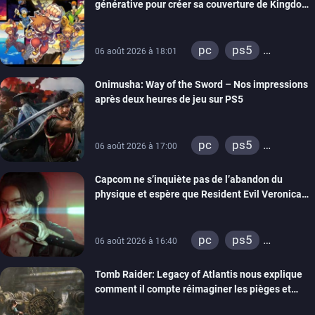
générative pour créer sa couverture de Kingdom
Hearts Collection
pc
ps5
06 août 2026 à 18:01
xbox series
Onimusha: Way of the Sword – Nos impressions
switch 2
après deux heures de jeu sur PS5
pc
ps5
06 août 2026 à 17:00
xbox series
Capcom ne s’inquiète pas de l’abandon du
switch 2
physique et espère que Resident Evil Veronica
imitera Requiem pour dynamiser la série
pc
ps5
06 août 2026 à 16:40
xbox series
Tomb Raider: Legacy of Atlantis nous explique
switch 2
comment il compte réimaginer les pièges et
énigmes dans une nouvelle vidéo des coulisses