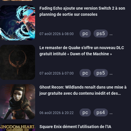
Fading Echo ajoute une version Switch 2 à son
planning de sortie sur consoles
pc
ps5
07 août 2026 à 08:00
xbox series
Le remaster de Quake s’offre un nouveau DLC
gratuit intitulé « Dawn of the Machine »
pc
ps5
07 août 2026 à 07:00
xbox series
Ghost Recon: Wildlands renaît dans une mise à
switch
ps4
jour gratuite avec du contenu inédit et des
xbox one
visuels améliorés
nintendo 64
pc
ps4
06 août 2026 à 20:22
xbox one
Square Enix dément l’utilisation de l’IA