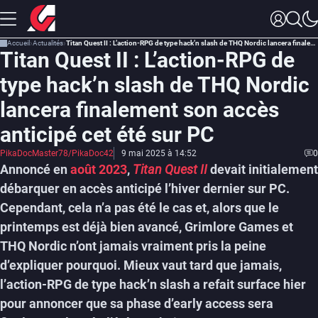
Accueil
Actualités
Titan Quest II : L’action-RPG de type hack’n slash de THQ Nordic lancera finalement son accès anticipé cet été sur PC
Titan Quest II : L’action-RPG de
type hack’n slash de THQ Nordic
lancera finalement son accès
anticipé cet été sur PC
PikaDocMaster78/PikaDoc42
9 mai 2025 à 14:52
0
Annoncé en
août 2023
,
Titan Quest II
devait initialement
débarquer en accès anticipé l’hiver dernier sur PC.
Cependant, cela n’a pas été le cas et, alors que le
printemps est déjà bien avancé, Grimlore Games et
THQ Nordic n’ont jamais vraiment pris la peine
d’expliquer pourquoi. Mieux vaut tard que jamais,
l’action-RPG de type hack’n slash a refait surface hier
pour annoncer que sa phase d’early access sera