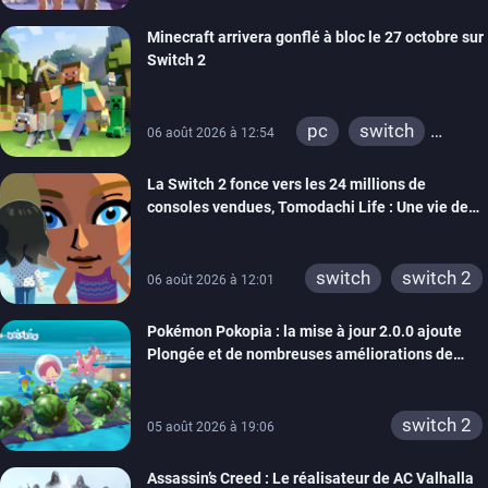
Minecraft arrivera gonflé à bloc le 27 octobre sur
Switch 2
pc
switch
06 août 2026 à 12:54
ps4
ps vita
La Switch 2 fonce vers les 24 millions de
xbox one
wiiu
consoles vendues, Tomodachi Life : Une vie de
3ds
ps3
rêve dépasse aujourd’hui les 8 millions
xbox 360
switch 2
switch
switch 2
06 août 2026 à 12:01
Pokémon Pokopia : la mise à jour 2.0.0 ajoute
Plongée et de nombreuses améliorations de
confort
switch 2
05 août 2026 à 19:06
Assassin’s Creed : Le réalisateur de AC Valhalla