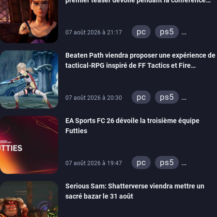
THQ Nordic
pc
ps5
07 août 2026 à 21:17
xbox series
Beaten Path viendra proposer une expérience de
switch
stadia
tactical-RPG inspiré de FF Tactics et Fire
ps4
xbox one
Emblem
pc
ps5
07 août 2026 à 20:30
xbox series
EA Sports FC 26 dévoile la troisième équipe
switch
Futties
pc
ps5
07 août 2026 à 19:47
xbox series
Serious Sam: Shatterverse viendra mettre un
switch
ps4
sacré bazar le 31 août
xbox one
switch 2