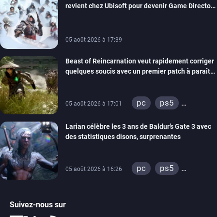
revient chez Ubisoft pour devenir Game Director
de la marque
05 août 2026 à 17:39
Beast of Reincarnation veut rapidement corriger
quelques soucis avec un premier patch à paraître
bientôt
pc
ps5
05 août 2026 à 17:01
xbox series
Larian célèbre les 3 ans de Baldur’s Gate 3 avec
des statistiques disons, surprenantes
pc
ps5
05 août 2026 à 16:26
xbox series
Suivez-nous sur