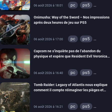
pc
ps5
06 août 2026 à 18:01
xbox series
Onimusha: Way of the Sword – Nos impressions
switch 2
après deux heures de jeu sur PS5
pc
ps5
06 août 2026 à 17:00
xbox series
Capcom ne s’inquiète pas de l’abandon du
switch 2
physique et espère que Resident Evil Veronica
imitera Requiem pour dynamiser la série
pc
ps5
06 août 2026 à 16:40
xbox series
Tomb Raider: Legacy of Atlantis nous explique
switch 2
comment il compte réimaginer les pièges et
énigmes dans une nouvelle vidéo des coulisses
de développement
pc
ps5
06 août 2026 à 16:21