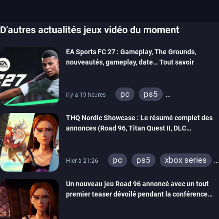
D'autres actualités jeux vidéo du moment
EA Sports FC 27 : Gameplay, The Grounds,
nouveautés, gameplay, date… Tout savoir
pc
ps5
Il y a 19 heures
xbox series
switch 2
THQ Nordic Showcase : Le résumé complet des
annonces (Road 96, Titan Quest II, DLC
REANIMAL…)
pc
ps5
xbox series
Hier à 21:26
switch
stadia
ps4
Un nouveau jeu Road 96 annoncé avec un tout
xbox one
switch 2
premier teaser dévoilé pendant la conférence
THQ Nordic