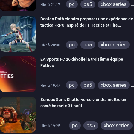
pc
ps5
xbox series
Hier à 21:17
switch
stadia
ps4
Beaten Path viendra proposer une expérience de
xbox one
tactical-RPG inspiré de FF Tactics et Fire
Emblem
pc
ps5
xbox series
Hier à 20:30
switch
EA Sports FC 26 dévoile la troisième équipe
Futties
pc
ps5
xbox series
Hier à 19:47
switch
ps4
Serious Sam: Shatterverse viendra mettre un
xbox one
switch 2
sacré bazar le 31 août
pc
ps5
xbox series
Hier à 19:25