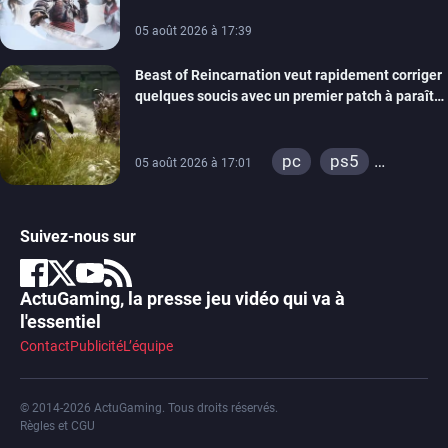
05 août 2026 à 17:39
Beast of Reincarnation veut rapidement corriger
quelques soucis avec un premier patch à paraître
bientôt
pc
ps5
05 août 2026 à 17:01
xbox series
Suivez-nous sur
ActuGaming, la presse jeu vidéo qui va à
l'essentiel
Contact
Publicité
L’équipe
© 2014-2026 ActuGaming. Tous droits réservés.
Règles et CGU