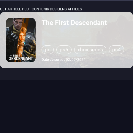
CET ARTICLE PEUT CONTENIR DES LIENS AFFILIÉS
The First Descendant
pc
ps5
xbox series
ps4
xbox one
Date de sortie :
02/07/2024