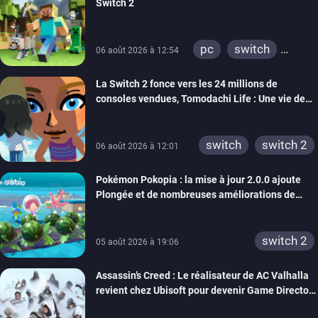
Switch 2
pc
switch
06 août 2026 à 12:54
ps4
ps vita
La Switch 2 fonce vers les 24 millions de
xbox one
wiiu
consoles vendues, Tomodachi Life : Une vie de
3ds
ps3
rêve dépasse aujourd’hui les 8 millions
xbox 360
switch 2
switch
switch 2
06 août 2026 à 12:01
Pokémon Pokopia : la mise à jour 2.0.0 ajoute
Plongée et de nombreuses améliorations de
confort
switch 2
05 août 2026 à 19:06
Assassin’s Creed : Le réalisateur de AC Valhalla
revient chez Ubisoft pour devenir Game Director
de la marque