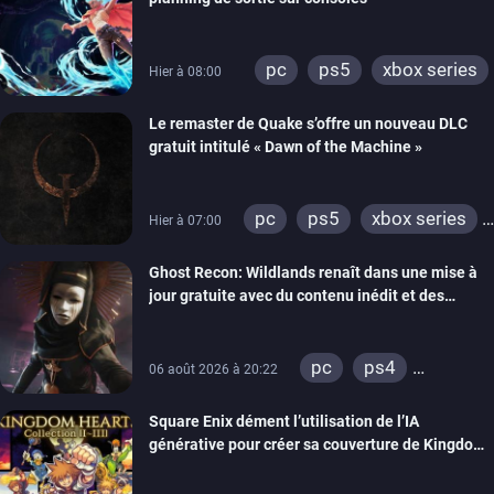
pc
ps5
xbox series
Hier à 08:00
Le remaster de Quake s’offre un nouveau DLC
gratuit intitulé « Dawn of the Machine »
pc
ps5
xbox series
Hier à 07:00
switch
ps4
Ghost Recon: Wildlands renaît dans une mise à
xbox one
nintendo 64
jour gratuite avec du contenu inédit et des
visuels améliorés
pc
ps4
06 août 2026 à 20:22
xbox one
Square Enix dément l’utilisation de l’IA
générative pour créer sa couverture de Kingdom
Hearts Collection