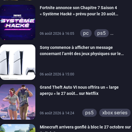
xbox series
Fortnite annonce son Chapitre 7 Saison 4
switch 2
« Système Hacké » prévu pour le 20 août
prochain, tandis que Les Simpson ont fait leur
retour
pc
ps5
06 août 2026 à 16:05
xbox series
Sony commence à afficher un message
switch
ios
concernant l’arrêt des jeux physiques sur le
android
ps4
carton des PlayStation 5
xbox one
switch 2
06 août 2026 à 15:00
Grand Theft Auto VI nous offrira un « large
aperçu » le 27 août… sur Netflix
ps5
xbox series
06 août 2026 à 14:24
Minecraft arrivera gonflé à bloc le 27 octobre sur