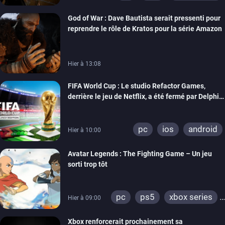
God of War : Dave Bautista serait pressenti pour
reprendre le rôle de Kratos pour la série Amazon
Hier à 13:08
FIFA World Cup : Le studio Refactor Games,
derrière le jeu de Netflix, a été fermé par Delphi
Interactive
pc
ios
android
Hier à 10:00
Avatar Legends : The Fighting Game – Un jeu
sorti trop tôt
pc
ps5
xbox series
Hier à 09:00
switch
switch 2
Xbox renforcerait prochainement sa