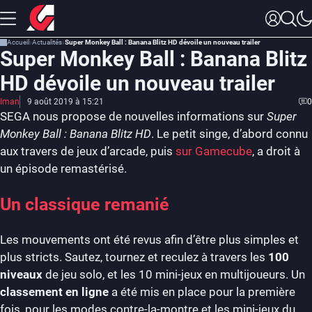
Accueil
Actualités
Super Monkey Ball : Banana Blitz HD dévoile un nouveau trailer
Super Monkey Ball : Banana Blitz
HD dévoile un nouveau trailer
Iman
9 août 2019 à 15:21
0
SEGA nous propose de nouvelles informations sur
Super
Monkey Ball : Banana Blitz HD
. Le petit singe, d’abord connu
aux travers de jeux d’arcade, puis
sur Gamecube
, a droit à
un épisode remastérisé.
Un classique remanié
Les mouvements ont été revus afin d’être plus simples et
plus stricts. Sautez, tournez et reculez à travers les
100
niveaux
de jeu solo, et les 10 mini-jeux en multijoueurs. Un
classement en ligne
a été mis en place pour la première
fois, pour les modes contre-la-montre et les mini-jeux du