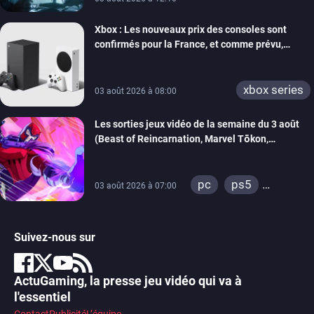
Xbox : Les nouveaux prix des consoles sont
confirmés pour la France, et comme prévu,
l’addition est salée
xbox series
03 août 2026 à 08:00
Les sorties jeux vidéo de la semaine du 3 août
(Beast of Reincarnation, Marvel Tōkon,
Sovereign Tower…)
pc
ps5
03 août 2026 à 07:00
xbox series
switch
ps4
Suivez-nous sur
xbox one
switch 2
ActuGaming, la presse jeu vidéo qui va à
l'essentiel