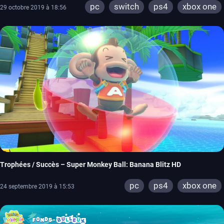
pc
switch
ps4
xbox one
29 octobre 2019 à 18:56
Trophées / Succès – Super Monkey Ball: Banana Blitz HD
pc
ps4
xbox one
24 septembre 2019 à 15:53