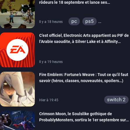
rôdeurs le 18 septembre et lance ses
précommandes
pc
ps5
Il y a 18 heures
xbox series
switch
C’est officiel, Electronic Arts appartient au PIF de
switch 2
l’Arabie saoudite, à Silver Lake et à Affinity
Partners
Il y a 19 heures
Fire Emblem: Fortune’s Weave : Tout ce qu’il faut
savoir (héros, classes, nouveautés, spoilers…)
switch 2
Hier à 19:45
Crimson Moon, le Soulslike gothique de
ProbablyMonsters, sortira le 1er septembre sur
PC, PS5 et Xbox Series