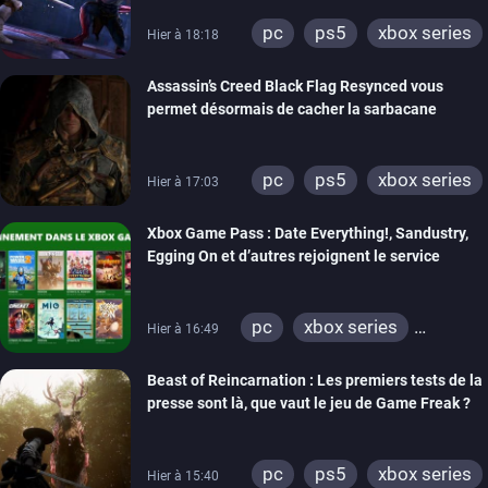
pc
ps5
xbox series
Hier à 18:18
Assassin’s Creed Black Flag Resynced vous
permet désormais de cacher la sarbacane
pc
ps5
xbox series
Hier à 17:03
Xbox Game Pass : Date Everything!, Sandustry,
Egging On et d’autres rejoignent le service
pc
xbox series
Hier à 16:49
xbox one
Beast of Reincarnation : Les premiers tests de la
presse sont là, que vaut le jeu de Game Freak ?
pc
ps5
xbox series
Hier à 15:40