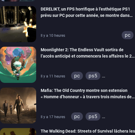
xbox series
DERELIKT, un FPS horrifique à l’esthétique PS1
prévu sur PC pour cette année, se montre dans
un trailer de gameplay
pc
Il y a 10 heures
Moonlighter 2: The Endless Vault sortira de
l’accès anticipé et commencera les affaires le 2
septembre
pc
ps5
Il y a 11 heures
xbox series
Mafia: The Old Country montre son extension
« Homme d’honneur » à travers trois minutes de
gameplay commenté
pc
ps5
Il y a 17 heures
xbox series
The Walking Dead: Streets of Survival lâchera les