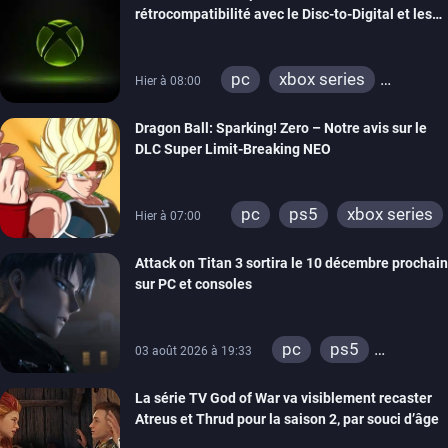
rétrocompatibilité avec le Disc-to-Digital et les
portages de jeux Xbox 360 sur PC
pc
xbox series
Hier à 08:00
xbox one
xbox 360
Dragon Ball: Sparking! Zero – Notre avis sur le
DLC Super Limit-Breaking NEO
pc
ps5
xbox series
Hier à 07:00
Attack on Titan 3 sortira le 10 décembre prochain
sur PC et consoles
pc
ps5
03 août 2026 à 19:33
xbox series
La série TV God of War va visiblement recaster
switch 2
Atreus et Thrud pour la saison 2, par souci d’âge