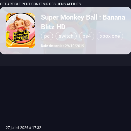
CET ARTICLE PEUT CONTENIR DES LIENS AFFILIÉS
Super Monkey Ball : Banana
Blitz HD
pc
switch
ps4
xbox one
gamecube
Date de sortie :
29/10/2019
27 juillet 2026 à 17:32