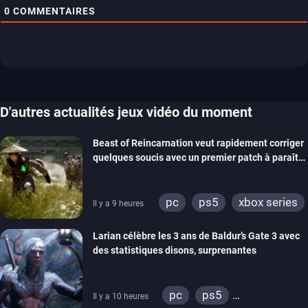
0
COMMENTAIRES
D'autres actualités jeux vidéo du moment
Beast of Reincarnation veut rapidement corriger
quelques soucis avec un premier patch à paraître
bientôt
pc
ps5
xbox series
Il y a 9 heures
Larian célèbre les 3 ans de Baldur’s Gate 3 avec
des statistiques disons, surprenantes
pc
ps5
Il y a 10 heures