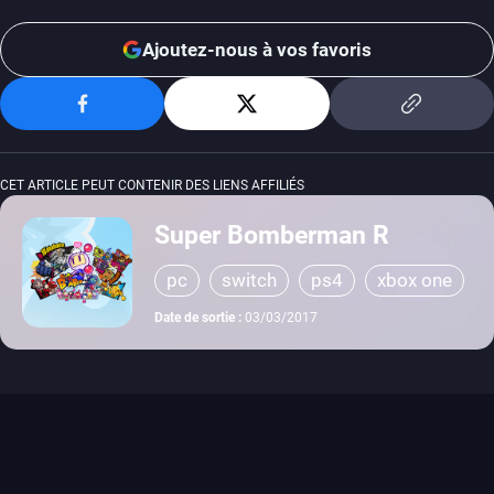
Ajoutez-nous à vos favoris
CET ARTICLE PEUT CONTENIR DES LIENS AFFILIÉS
Super Bomberman R
pc
switch
ps4
xbox one
Date de sortie :
03/03/2017