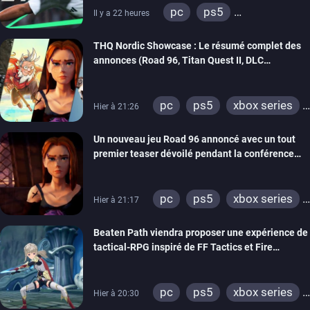
pc
ps5
Il y a 22 heures
xbox series
switch 2
THQ Nordic Showcase : Le résumé complet des
annonces (Road 96, Titan Quest II, DLC
REANIMAL…)
pc
ps5
xbox series
Hier à 21:26
switch
stadia
ps4
Un nouveau jeu Road 96 annoncé avec un tout
xbox one
switch 2
premier teaser dévoilé pendant la conférence
THQ Nordic
pc
ps5
xbox series
Hier à 21:17
switch
stadia
ps4
Beaten Path viendra proposer une expérience de
xbox one
tactical-RPG inspiré de FF Tactics et Fire
Emblem
pc
ps5
xbox series
Hier à 20:30