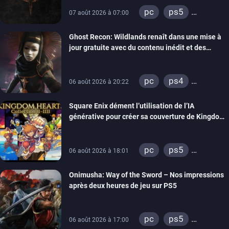
pc
ps5
07 août 2026 à 07:00
xbox series
Ghost Recon: Wildlands renaît dans une mise à
switch
ps4
jour gratuite avec du contenu inédit et des
xbox one
visuels améliorés
nintendo 64
pc
ps4
06 août 2026 à 20:22
xbox one
Square Enix dément l’utilisation de l’IA
générative pour créer sa couverture de Kingdom
Hearts Collection
pc
ps5
06 août 2026 à 18:01
xbox series
Onimusha: Way of the Sword – Nos impressions
switch 2
après deux heures de jeu sur PS5
pc
ps5
06 août 2026 à 17:00