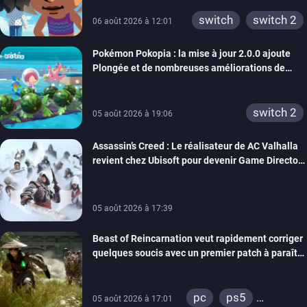
xbox 360
switch 2
switch
switch 2
06 août 2026 à 12:01
Pokémon Pokopia : la mise à jour 2.0.0 ajoute
Plongée et de nombreuses améliorations de
confort
switch 2
05 août 2026 à 19:06
Assassin’s Creed : Le réalisateur de AC Valhalla
revient chez Ubisoft pour devenir Game Director
de la marque
05 août 2026 à 17:39
Beast of Reincarnation veut rapidement corriger
quelques soucis avec un premier patch à paraître
bientôt
pc
ps5
05 août 2026 à 17:01