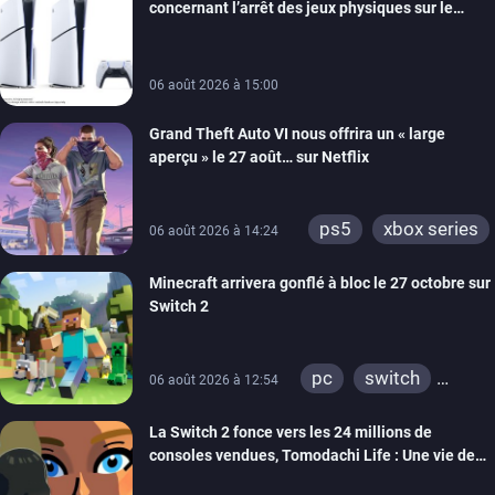
concernant l’arrêt des jeux physiques sur le
android
ps4
carton des PlayStation 5
xbox one
switch 2
06 août 2026 à 15:00
Grand Theft Auto VI nous offrira un « large
aperçu » le 27 août… sur Netflix
ps5
xbox series
06 août 2026 à 14:24
Minecraft arrivera gonflé à bloc le 27 octobre sur
Switch 2
pc
switch
06 août 2026 à 12:54
ps4
ps vita
La Switch 2 fonce vers les 24 millions de
xbox one
wiiu
consoles vendues, Tomodachi Life : Une vie de
3ds
ps3
rêve dépasse aujourd’hui les 8 millions