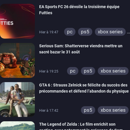
switch
EA Sports FC 26 dévoile la troisième équipe
Futties
pc
ps5
xbox series
Hier à 19:47
switch
ps4
Serious Sam: Shatterverse viendra mettre un
xbox one
switch 2
sacré bazar le 31 août
pc
ps5
xbox series
Hier à 19:25
GTA 6 : Strauss Zelnick se félicite du succès des
précommandes et défend l’abandon du physique
ps5
xbox series
Hier à 17:42
The Legend of Zelda : Le film enrichit son