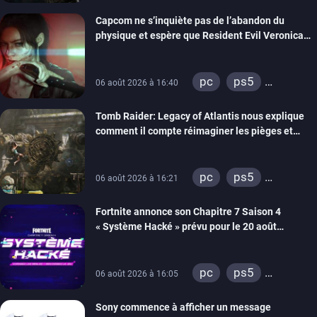
xbox series
Capcom ne s’inquiète pas de l’abandon du
switch 2
physique et espère que Resident Evil Veronica
imitera Requiem pour dynamiser la série
pc
ps5
06 août 2026 à 16:40
xbox series
Tomb Raider: Legacy of Atlantis nous explique
switch 2
comment il compte réimaginer les pièges et
énigmes dans une nouvelle vidéo des coulisses
de développement
pc
ps5
06 août 2026 à 16:21
xbox series
Fortnite annonce son Chapitre 7 Saison 4
switch 2
« Système Hacké » prévu pour le 20 août
prochain, tandis que Les Simpson ont fait leur
retour
pc
ps5
06 août 2026 à 16:05
xbox series
Sony commence à afficher un message
switch
ios