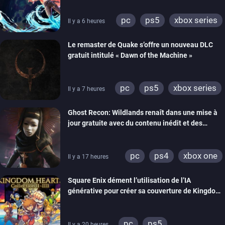
pc
ps5
xbox series
Il y a 6 heures
Le remaster de Quake s’offre un nouveau DLC
gratuit intitulé « Dawn of the Machine »
pc
ps5
xbox series
Il y a 7 heures
switch
ps4
Ghost Recon: Wildlands renaît dans une mise à
xbox one
nintendo 64
jour gratuite avec du contenu inédit et des
visuels améliorés
pc
ps4
xbox one
Il y a 17 heures
Square Enix dément l’utilisation de l’IA
générative pour créer sa couverture de Kingdom
Hearts Collection
pc
ps5
Il y a 20 heures