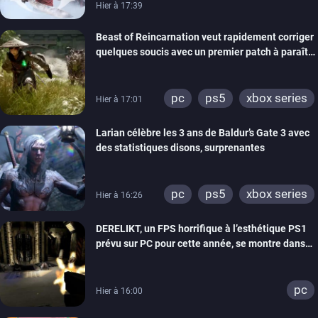
Hier à 17:39
Beast of Reincarnation veut rapidement corriger
quelques soucis avec un premier patch à paraître
bientôt
pc
ps5
xbox series
Hier à 17:01
Larian célèbre les 3 ans de Baldur’s Gate 3 avec
des statistiques disons, surprenantes
pc
ps5
xbox series
Hier à 16:26
DERELIKT, un FPS horrifique à l’esthétique PS1
prévu sur PC pour cette année, se montre dans
un trailer de gameplay
pc
Hier à 16:00