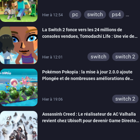
pc
switch
ps4
Hier à 12:54
ps vita
xbox one
La Switch 2 fonce vers les 24 millions de
wiiu
3ds
ps3
consoles vendues, Tomodachi Life : Une vie de
xbox 360
switch 2
rêve dépasse aujourd’hui les 8 millions
switch
switch 2
Hier à 12:01
Pokémon Pokopia : la mise à jour 2.0.0 ajoute
Plongée et de nombreuses améliorations de
confort
switch 2
Hier à 19:06
Assassin’s Creed : Le réalisateur de AC Valhalla
revient chez Ubisoft pour devenir Game Director
de la marque