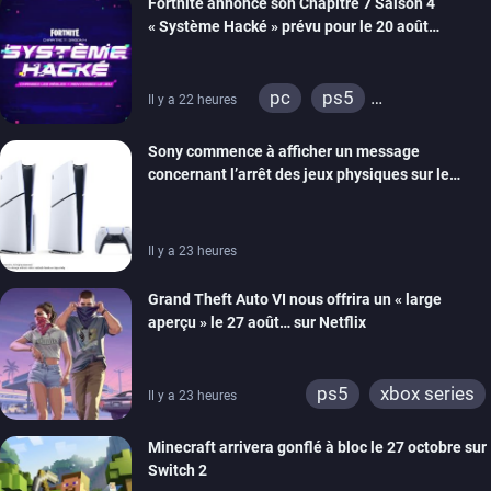
Fortnite annonce son Chapitre 7 Saison 4
« Système Hacké » prévu pour le 20 août
prochain, tandis que Les Simpson ont fait leur
retour
pc
ps5
Il y a 22 heures
xbox series
switch
Sony commence à afficher un message
ios
android
ps4
concernant l’arrêt des jeux physiques sur le
xbox one
switch 2
carton des PlayStation 5
Il y a 23 heures
Grand Theft Auto VI nous offrira un « large
aperçu » le 27 août… sur Netflix
ps5
xbox series
Il y a 23 heures
Minecraft arrivera gonflé à bloc le 27 octobre sur
Switch 2