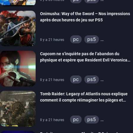
xbox series
switch 2
Onimusha: Way of the Sword – Nos impressions
après deux heures de jeu sur PS5
pc
ps5
Il y a 21 heures
xbox series
switch 2
Capcom ne s’inquiète pas de l’abandon du
physique et espère que Resident Evil Veronica
imitera Requiem pour dynamiser la série
pc
ps5
Il y a 21 heures
xbox series
switch 2
Tomb Raider: Legacy of Atlantis nous explique
comment il compte réimaginer les pièges et
énigmes dans une nouvelle vidéo des coulisses
de développement
pc
ps5
Il y a 21 heures
xbox series
switch 2