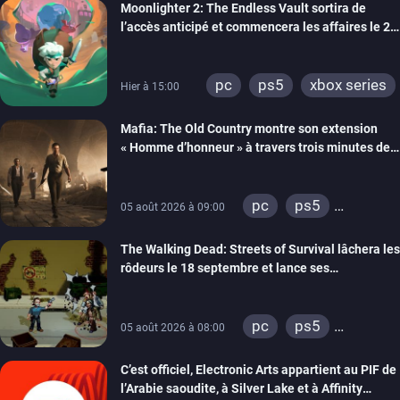
Moonlighter 2: The Endless Vault sortira de
l’accès anticipé et commencera les affaires le 2
septembre
pc
ps5
xbox series
Hier à 15:00
Mafia: The Old Country montre son extension
« Homme d’honneur » à travers trois minutes de
gameplay commenté
pc
ps5
05 août 2026 à 09:00
xbox series
The Walking Dead: Streets of Survival lâchera les
rôdeurs le 18 septembre et lance ses
précommandes
pc
ps5
05 août 2026 à 08:00
xbox series
C’est officiel, Electronic Arts appartient au PIF de
switch
switch 2
l’Arabie saoudite, à Silver Lake et à Affinity