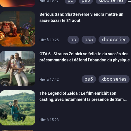
pc
ps5
xbox series
Hier à 19:47
switch
ps4
Serious Sam: Shatterverse viendra mettre un
xbox one
switch 2
sacré bazar le 31 août
pc
ps5
xbox series
Hier à 19:25
GTA 6 : Strauss Zelnick se félicite du succès des
précommandes et défend l’abandon du physique
ps5
xbox series
Hier à 17:42
The Legend of Zelda : Le film enrichit son
casting, avec notamment la présence de Sam
Neill
Hier à 15:23