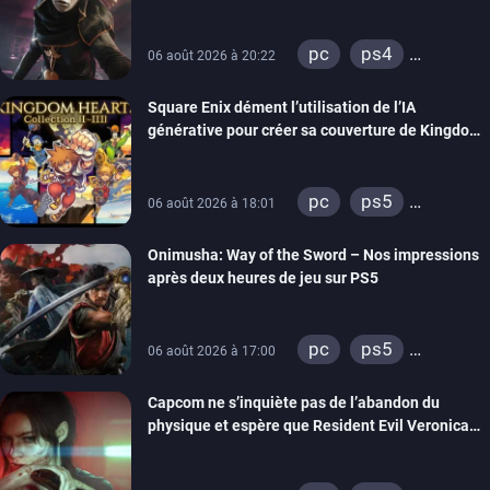
visuels améliorés
nintendo 64
pc
ps4
06 août 2026 à 20:22
xbox one
Square Enix dément l’utilisation de l’IA
générative pour créer sa couverture de Kingdom
Hearts Collection
pc
ps5
06 août 2026 à 18:01
xbox series
Onimusha: Way of the Sword – Nos impressions
switch 2
après deux heures de jeu sur PS5
pc
ps5
06 août 2026 à 17:00
xbox series
Capcom ne s’inquiète pas de l’abandon du
switch 2
physique et espère que Resident Evil Veronica
imitera Requiem pour dynamiser la série