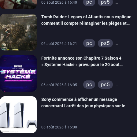
pc
ps5
06 août 2026 à 16:40
xbox series
Tomb Raider: Legacy of Atlantis nous explique
switch 2
comment il compte réimaginer les pièges et
énigmes dans une nouvelle vidéo des coulisses
de développement
pc
ps5
06 août 2026 à 16:21
xbox series
Fortnite annonce son Chapitre 7 Saison 4
switch 2
« Système Hacké » prévu pour le 20 août
prochain, tandis que Les Simpson ont fait leur
retour
pc
ps5
06 août 2026 à 16:05
xbox series
Sony commence à afficher un message
switch
ios
concernant l’arrêt des jeux physiques sur le
android
ps4
carton des PlayStation 5
xbox one
switch 2
06 août 2026 à 15:00