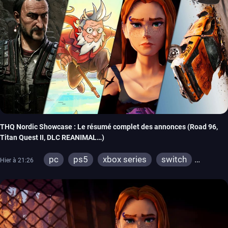
THQ Nordic Showcase : Le résumé complet des annonces (Road 96,
Titan Quest II, DLC REANIMAL…)
pc
ps5
xbox series
switch
Hier à 21:26
stadia
ps4
xbox one
switch 2