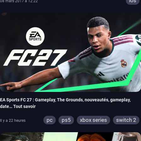
ios
08 mars 2017 à 12:22
EA Sports FC 27 : Gameplay, The Grounds, nouveautés, gameplay,
date… Tout savoir
pc
ps5
xbox series
switch 2
Il y a 22 heures