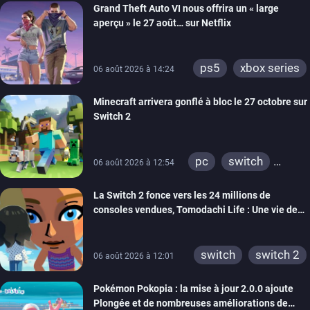
Grand Theft Auto VI nous offrira un « large
aperçu » le 27 août… sur Netflix
ps5
xbox series
06 août 2026 à 14:24
Minecraft arrivera gonflé à bloc le 27 octobre sur
Switch 2
pc
switch
06 août 2026 à 12:54
ps4
ps vita
La Switch 2 fonce vers les 24 millions de
xbox one
wiiu
consoles vendues, Tomodachi Life : Une vie de
3ds
ps3
rêve dépasse aujourd’hui les 8 millions
xbox 360
switch 2
switch
switch 2
06 août 2026 à 12:01
Pokémon Pokopia : la mise à jour 2.0.0 ajoute
Plongée et de nombreuses améliorations de