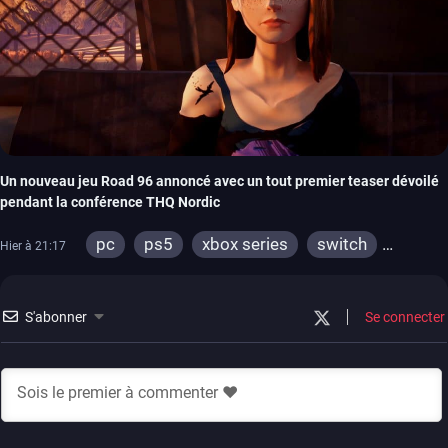
Un nouveau jeu Road 96 annoncé avec un tout premier teaser dévoilé
pendant la conférence THQ Nordic
pc
ps5
xbox series
switch
Hier à 21:17
stadia
ps4
xbox one
S'abonner
Se connecter