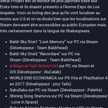
Sekai Project est un éditeur de jeux japonais basé aux
Etats-Unis et ils étaient présents à l’Anime Expo de Los
Angeles. Voici un listing des jeux qu’ils vont localiser au
moins aux U.S et on se doute bien que les localisations sur
Steam devraient être accessibles au public Européen mais
très certainement dans la langue de Shakespeare.
Baldr Sky Dive1 “Lost Memory” sur PC via Steam
(Développeur : Team Baldrhead)
Baldr Sky Dive2 “Recordare” sur PC via
Steam (Développeur : Team Baldrhead)
A Magical High School Girl
sur PC via Steam et
iOS (Développeur : illuCalab)
WORLD END ECONOMiCA sur PS Vita et PlayStation 4
en 2017 (Développeur : picy Tails)
SakuSaku sur PC via Steam (Développeur : Palette)
Shining Song Starnova sur PC via Steam (Développeur
: Love in Space)
Boku to Koisuru Ponkotsu Akuma sur PC via Steam