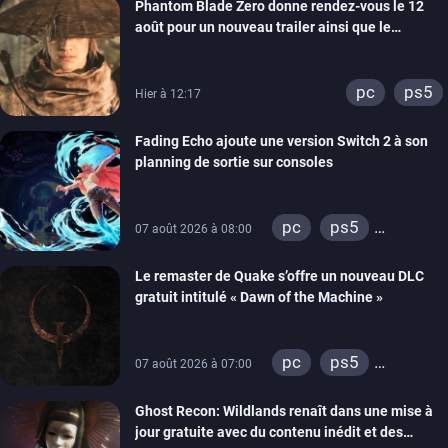
Phantom Blade Zero donne rendez-vous le 12
août pour un nouveau trailer ainsi que le
lancement des précommandes
pc
ps5
Hier à 12:17
Fading Echo ajoute une version Switch 2 à son
planning de sortie sur consoles
pc
ps5
07 août 2026 à 08:00
xbox series
Le remaster de Quake s’offre un nouveau DLC
gratuit intitulé « Dawn of the Machine »
pc
ps5
07 août 2026 à 07:00
xbox series
Ghost Recon: Wildlands renaît dans une mise à
switch
ps4
jour gratuite avec du contenu inédit et des
xbox one