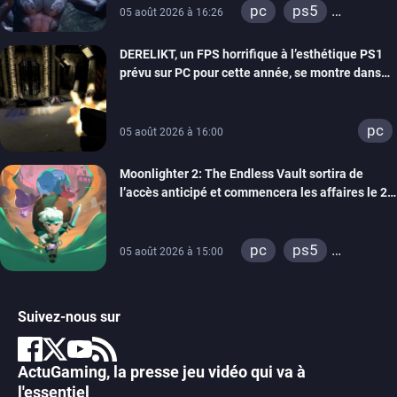
pc
ps5
05 août 2026 à 16:26
xbox series
DERELIKT, un FPS horrifique à l’esthétique PS1
prévu sur PC pour cette année, se montre dans
un trailer de gameplay
pc
05 août 2026 à 16:00
Moonlighter 2: The Endless Vault sortira de
l’accès anticipé et commencera les affaires le 2
septembre
pc
ps5
05 août 2026 à 15:00
xbox series
Suivez-nous sur
ActuGaming, la presse jeu vidéo qui va à
l'essentiel