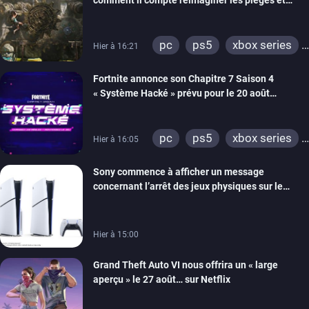
énigmes dans une nouvelle vidéo des coulisses
de développement
pc
ps5
xbox series
Hier à 16:21
switch 2
Fortnite annonce son Chapitre 7 Saison 4
« Système Hacké » prévu pour le 20 août
prochain, tandis que Les Simpson ont fait leur
retour
pc
ps5
xbox series
Hier à 16:05
switch
ios
android
Sony commence à afficher un message
ps4
xbox one
concernant l’arrêt des jeux physiques sur le
switch 2
carton des PlayStation 5
Hier à 15:00
Grand Theft Auto VI nous offrira un « large
aperçu » le 27 août… sur Netflix