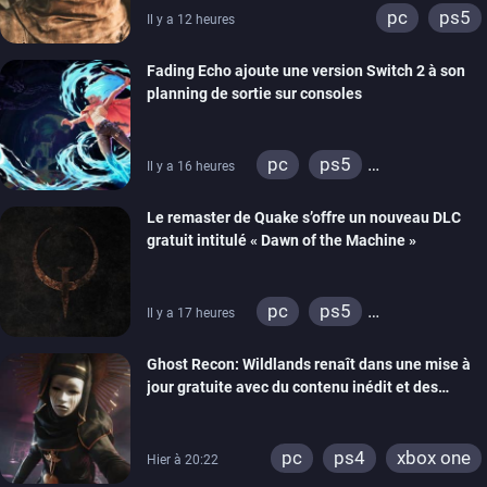
pc
ps5
Il y a 12 heures
Fading Echo ajoute une version Switch 2 à son
planning de sortie sur consoles
pc
ps5
Il y a 16 heures
xbox series
Le remaster de Quake s’offre un nouveau DLC
gratuit intitulé « Dawn of the Machine »
pc
ps5
Il y a 17 heures
xbox series
switch
Ghost Recon: Wildlands renaît dans une mise à
ps4
xbox one
jour gratuite avec du contenu inédit et des
nintendo 64
visuels améliorés
pc
ps4
xbox one
Hier à 20:22