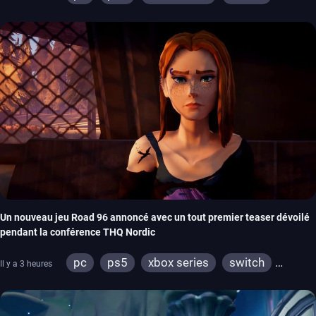
stadia
ps4
xbox one
switch 2
Un nouveau jeu Road 96 annoncé avec un tout premier teaser dévoilé
pendant la conférence THQ Nordic
pc
ps5
xbox series
switch
Il y a 3 heures
stadia
ps4
xbox one