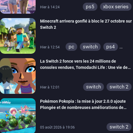
ps5
xbox series
Hier à 14:24
Minecraft arrivera gonflé à bloc le 27 octobre sur
Switch 2
pc
switch
ps4
Hier à 12:54
ps vita
xbox one
La Switch 2 fonce vers les 24 millions de
wiiu
3ds
ps3
consoles vendues, Tomodachi Life : Une vie de
xbox 360
switch 2
rêve dépasse aujourd’hui les 8 millions
switch
switch 2
Hier à 12:01
Pokémon Pokopia : la mise à jour 2.0.0 ajoute
Plongée et de nombreuses améliorations de
confort
switch 2
05 août 2026 à 19:06