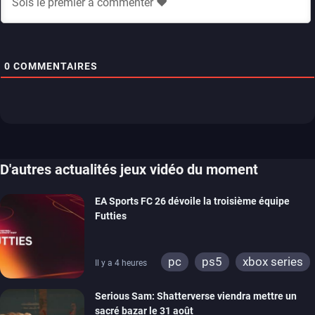
0
COMMENTAIRES
D'autres actualités jeux vidéo du moment
EA Sports FC 26 dévoile la troisième équipe
Futties
pc
ps5
xbox series
Il y a 4 heures
switch
ps4
Serious Sam: Shatterverse viendra mettre un
xbox one
switch 2
sacré bazar le 31 août