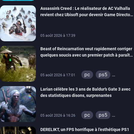
Assassin’s Creed : Le réalisateur de AC Valhalla
revient chez Ubisoft pour devenir Game Director
de la marque
05 août 2026 à 17:39
Beast of Reincarnation veut rapidement corriger
quelques soucis avec un premier patch à paraître
bientôt
pc
ps5
05 août 2026 à 17:01
xbox series
Larian célèbre les 3 ans de Baldur’s Gate 3 avec
des statistiques disons, surprenantes
pc
ps5
05 août 2026 à 16:26
xbox series
DERELIKT, un FPS horrifique à l’esthétique PS1