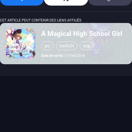
CET ARTICLE PEUT CONTENIR DES LIENS AFFILIÉS
A Magical High School Girl
pc
switch
ios
Date de sortie :
07/06/2018