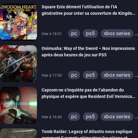
Square Enix dément l’utilisation de l’IA
générative pour créer sa couverture de Kingdom
Hearts Collection
pc
ps5
xbox series
Hier à 18:01
switch 2
Onimusha: Way of the Sword – Nos impressions
après deux heures de jeu sur PS5
pc
ps5
xbox series
Hier à 17:00
switch 2
Capcom ne s’inquiète pas de l’abandon du
physique et espère que Resident Evil Veronica
imitera Requiem pour dynamiser la série
pc
ps5
xbox series
Hier à 16:40
switch 2
Tomb Raider: Legacy of Atlantis nous explique
comment il compte réimaginer les pièges et