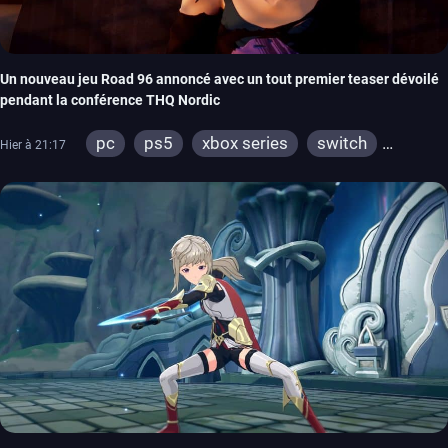
Un nouveau jeu Road 96 annoncé avec un tout premier teaser dévoilé
pendant la conférence THQ Nordic
pc
ps5
xbox series
switch
Hier à 21:17
stadia
ps4
xbox one