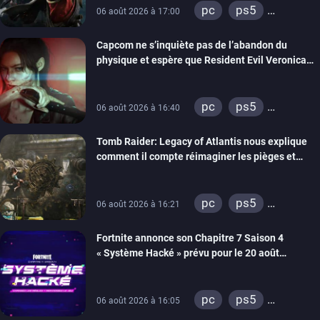
pc
ps5
06 août 2026 à 17:00
xbox series
Capcom ne s’inquiète pas de l’abandon du
switch 2
physique et espère que Resident Evil Veronica
imitera Requiem pour dynamiser la série
pc
ps5
06 août 2026 à 16:40
xbox series
Tomb Raider: Legacy of Atlantis nous explique
switch 2
comment il compte réimaginer les pièges et
énigmes dans une nouvelle vidéo des coulisses
de développement
pc
ps5
06 août 2026 à 16:21
xbox series
Fortnite annonce son Chapitre 7 Saison 4
switch 2
« Système Hacké » prévu pour le 20 août
prochain, tandis que Les Simpson ont fait leur
retour
pc
ps5
06 août 2026 à 16:05
xbox series