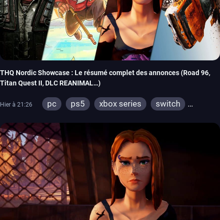
THQ Nordic Showcase : Le résumé complet des annonces (Road 96,
Titan Quest II, DLC REANIMAL…)
pc
ps5
xbox series
switch
Hier à 21:26
stadia
ps4
xbox one
switch 2