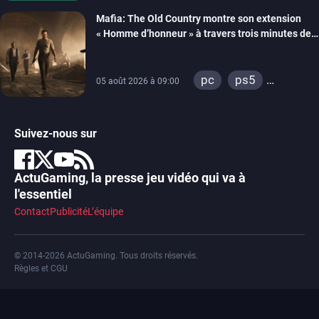
xbox series
Mafia: The Old Country montre son extension
« Homme d’honneur » à travers trois minutes de
gameplay commenté
pc
ps5
05 août 2026 à 09:00
xbox series
Suivez-nous sur
ActuGaming, la presse jeu vidéo qui va à
l'essentiel
Contact
Publicité
L’équipe
© 2014-2026 ActuGaming. Tous droits réservés.
Règles et CGU