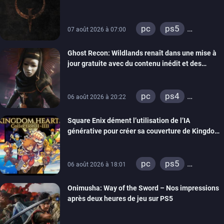
pc
ps5
07 août 2026 à 07:00
xbox series
Ghost Recon: Wildlands renaît dans une mise à
switch
ps4
jour gratuite avec du contenu inédit et des
xbox one
visuels améliorés
nintendo 64
pc
ps4
06 août 2026 à 20:22
xbox one
Square Enix dément l’utilisation de l’IA
générative pour créer sa couverture de Kingdom
Hearts Collection
pc
ps5
06 août 2026 à 18:01
xbox series
Onimusha: Way of the Sword – Nos impressions
switch 2
après deux heures de jeu sur PS5