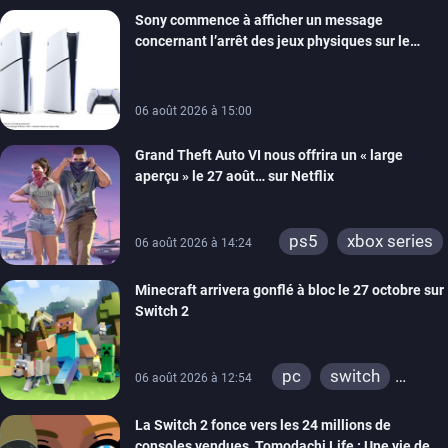
Sony commence à afficher un message
switch
ios
concernant l’arrêt des jeux physiques sur le
android
ps4
carton des PlayStation 5
xbox one
switch 2
06 août 2026 à 15:00
Grand Theft Auto VI nous offrira un « large
aperçu » le 27 août… sur Netflix
ps5
xbox series
06 août 2026 à 14:24
Minecraft arrivera gonflé à bloc le 27 octobre sur
Switch 2
pc
switch
06 août 2026 à 12:54
ps4
ps vita
La Switch 2 fonce vers les 24 millions de
xbox one
wiiu
consoles vendues, Tomodachi Life : Une vie de