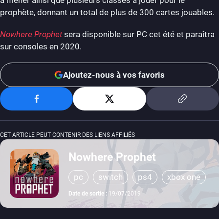
à mener ainsi que plusieurs classes à jouer pour le
prophète, donnant un total de plus de 300 cartes jouables.
Nowhere Prophet
sera disponible sur PC cet été et paraîtra
sur consoles en 2020.
Ajoutez-nous à vos favoris
CET ARTICLE PEUT CONTENIR DES LIENS AFFILIÉS
Nowhere Prophet
pc
switch
ps4
xbox one
Date de sortie :
19/07/2019