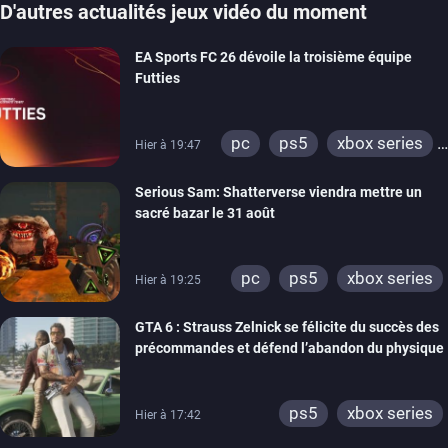
D'autres actualités jeux vidéo du moment
EA Sports FC 26 dévoile la troisième équipe
Futties
pc
ps5
xbox series
Hier à 19:47
switch
ps4
Serious Sam: Shatterverse viendra mettre un
xbox one
switch 2
sacré bazar le 31 août
pc
ps5
xbox series
Hier à 19:25
GTA 6 : Strauss Zelnick se félicite du succès des
précommandes et défend l’abandon du physique
ps5
xbox series
Hier à 17:42