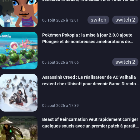
3ds
ps3
rêve dépasse aujourd’hui les 8 millions
xbox 360
switch 2
switch
switch 2
06 août 2026 à 12:01
Pokémon Pokopia : la mise à jour 2.0.0 ajoute
Plongée et de nombreuses améliorations de
confort
switch 2
05 août 2026 à 19:06
Assassin’s Creed : Le réalisateur de AC Valhalla
revient chez Ubisoft pour devenir Game Director
de la marque
05 août 2026 à 17:39
Beast of Reincarnation veut rapidement corriger
quelques soucis avec un premier patch à paraître
bientôt