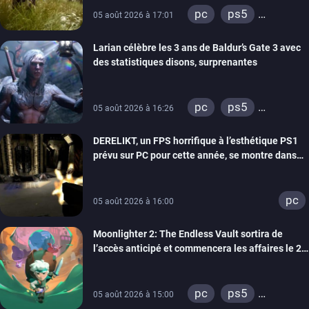
pc
ps5
05 août 2026 à 17:01
xbox series
Larian célèbre les 3 ans de Baldur’s Gate 3 avec
des statistiques disons, surprenantes
pc
ps5
05 août 2026 à 16:26
xbox series
DERELIKT, un FPS horrifique à l’esthétique PS1
prévu sur PC pour cette année, se montre dans
un trailer de gameplay
pc
05 août 2026 à 16:00
Moonlighter 2: The Endless Vault sortira de
l’accès anticipé et commencera les affaires le 2
septembre
pc
ps5
05 août 2026 à 15:00