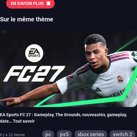
EN SAVOIR PLUS
Sur le même thème
EA Sports FC 27 : Gameplay, The Grounds, nouveautés, gameplay,
date… Tout savoir
pc
ps5
xbox series
switch 2
Il y a 22 heures