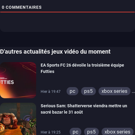
0
COMMENTAIRES
D'autres actualités jeux vidéo du moment
EA Sports FC 26 dévoile la troisième équipe
Futties
pc
ps5
xbox series
Hier à 19:47
switch
ps4
Serious Sam: Shatterverse viendra mettre un
xbox one
switch 2
sacré bazar le 31 août
pc
ps5
xbox series
Hier à 19:25