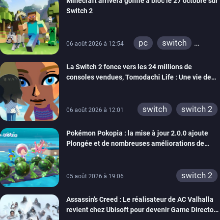
Minecraft arrivera gonflé à bloc le 27 octobre sur
Switch 2
pc
switch
06 août 2026 à 12:54
ps4
ps vita
La Switch 2 fonce vers les 24 millions de
xbox one
wiiu
consoles vendues, Tomodachi Life : Une vie de
3ds
ps3
rêve dépasse aujourd’hui les 8 millions
xbox 360
switch 2
switch
switch 2
06 août 2026 à 12:01
Pokémon Pokopia : la mise à jour 2.0.0 ajoute
Plongée et de nombreuses améliorations de
confort
switch 2
05 août 2026 à 19:06
Assassin’s Creed : Le réalisateur de AC Valhalla
revient chez Ubisoft pour devenir Game Director
de la marque