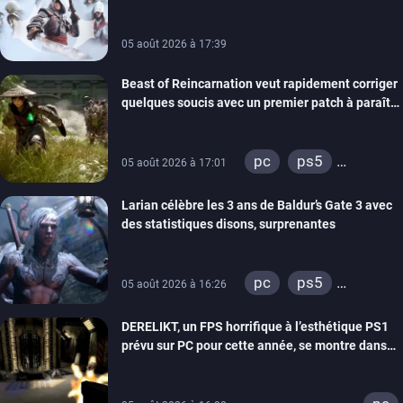
05 août 2026 à 17:39
Beast of Reincarnation veut rapidement corriger
quelques soucis avec un premier patch à paraître
bientôt
pc
ps5
05 août 2026 à 17:01
xbox series
Larian célèbre les 3 ans de Baldur’s Gate 3 avec
des statistiques disons, surprenantes
pc
ps5
05 août 2026 à 16:26
xbox series
DERELIKT, un FPS horrifique à l’esthétique PS1
prévu sur PC pour cette année, se montre dans
un trailer de gameplay