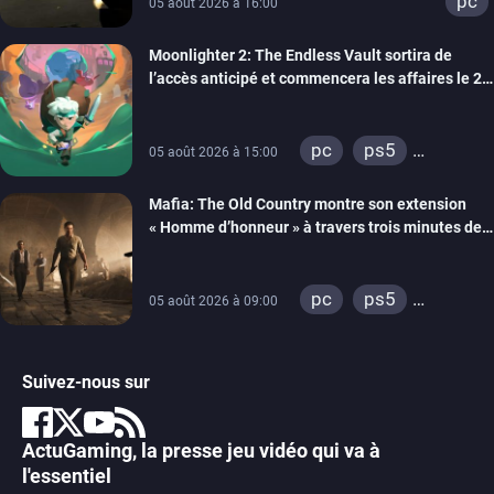
pc
05 août 2026 à 16:00
Moonlighter 2: The Endless Vault sortira de
l’accès anticipé et commencera les affaires le 2
septembre
pc
ps5
05 août 2026 à 15:00
xbox series
Mafia: The Old Country montre son extension
« Homme d’honneur » à travers trois minutes de
gameplay commenté
pc
ps5
05 août 2026 à 09:00
xbox series
Suivez-nous sur
ActuGaming, la presse jeu vidéo qui va à
l'essentiel