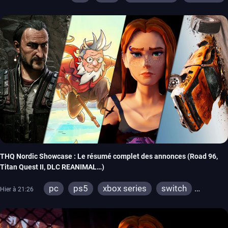
THQ Nordic Showcase : Le résumé complet des annonces (Road 96,
Titan Quest II, DLC REANIMAL…)
pc
ps5
xbox series
switch
Hier à 21:26
stadia
ps4
xbox one
switch 2