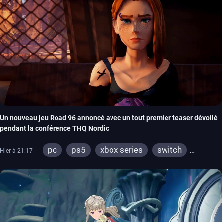
Un nouveau jeu Road 96 annoncé avec un tout premier teaser dévoilé
pendant la conférence THQ Nordic
pc
ps5
xbox series
switch
Hier à 21:17
stadia
ps4
xbox one