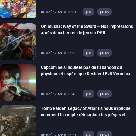
pc
ps5
06 août 2026 à 18:01
xbox series
Onimusha: Way of the Sword – Nos impressions
switch 2
après deux heures de jeu sur PS5
pc
ps5
06 août 2026 à 17:00
xbox series
Capcom ne s’inquiète pas de l’abandon du
switch 2
physique et espère que Resident Evil Veronica
imitera Requiem pour dynamiser la série
pc
ps5
06 août 2026 à 16:40
xbox series
Tomb Raider: Legacy of Atlantis nous explique
switch 2
comment il compte réimaginer les pièges et
énigmes dans une nouvelle vidéo des coulisses
de développement
pc
ps5
06 août 2026 à 16:21