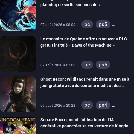
planning de sortie sur consoles
pc
ps5
07 août 2026 à 08:00
xbox series
Le remaster de Quake s’offre un nouveau DLC
gratuit intitulé « Dawn of the Machine »
pc
ps5
07 août 2026 à 07:00
xbox series
Ghost Recon: Wildlands renaît dans une mise à
switch
ps4
jour gratuite avec du contenu inédit et des
xbox one
visuels améliorés
nintendo 64
pc
ps4
06 août 2026 à 20:22
xbox one
Square Enix dément l’utilisation de l’IA
générative pour créer sa couverture de Kingdom
Hearts Collection