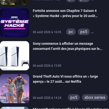
xbox series
Fortnite annonce son Chapitre 7 Saison 4
switch 2
« Système Hacké » prévu pour le 20 août
prochain, tandis que Les Simpson ont fait leur
retour
pc
ps5
06 août 2026 à 16:05
xbox series
Sony commence à afficher un message
switch
ios
concernant l’arrêt des jeux physiques sur le
android
ps4
carton des PlayStation 5
xbox one
switch 2
06 août 2026 à 15:00
Grand Theft Auto VI nous offrira un « large
aperçu » le 27 août… sur Netflix
ps5
xbox series
06 août 2026 à 14:24