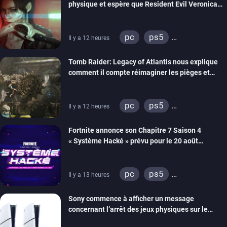
physique et espère que Resident Evil Veronica
imitera Requiem pour dynamiser la série
pc
ps5
Il y a 12 heures
xbox series
switch 2
Tomb Raider: Legacy of Atlantis nous explique
comment il compte réimaginer les pièges et
énigmes dans une nouvelle vidéo des coulisses
de développement
pc
ps5
Il y a 12 heures
xbox series
switch 2
Fortnite annonce son Chapitre 7 Saison 4
« Système Hacké » prévu pour le 20 août
prochain, tandis que Les Simpson ont fait leur
retour
pc
ps5
Il y a 13 heures
xbox series
switch
Sony commence à afficher un message
ios
android
ps4
concernant l’arrêt des jeux physiques sur le
xbox one
switch 2
carton des PlayStation 5