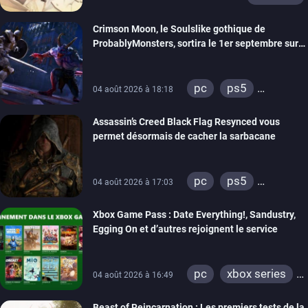
Crimson Moon, le Soulslike gothique de
ProbablyMonsters, sortira le 1er septembre sur
PC, PS5 et Xbox Series
pc
ps5
04 août 2026 à 18:18
xbox series
Assassin’s Creed Black Flag Resynced vous
permet désormais de cacher la sarbacane
pc
ps5
04 août 2026 à 17:03
xbox series
Xbox Game Pass : Date Everything!, Sandustry,
Egging On et d’autres rejoignent le service
pc
xbox series
04 août 2026 à 16:49
xbox one
Beast of Reincarnation : Les premiers tests de la