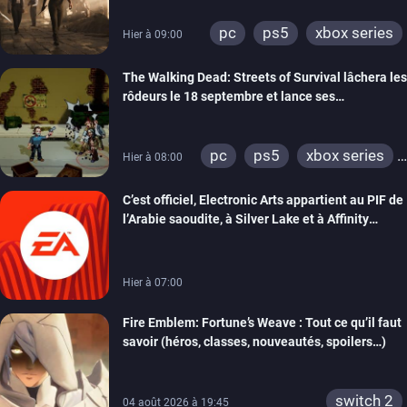
pc
ps5
xbox series
Hier à 09:00
The Walking Dead: Streets of Survival lâchera les
rôdeurs le 18 septembre et lance ses
précommandes
pc
ps5
xbox series
Hier à 08:00
switch
switch 2
C’est officiel, Electronic Arts appartient au PIF de
l’Arabie saoudite, à Silver Lake et à Affinity
Partners
Hier à 07:00
Fire Emblem: Fortune’s Weave : Tout ce qu’il faut
savoir (héros, classes, nouveautés, spoilers…)
switch 2
04 août 2026 à 19:45