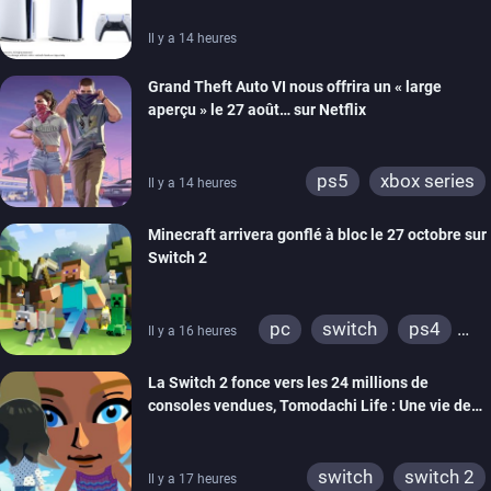
Il y a 14 heures
Grand Theft Auto VI nous offrira un « large
aperçu » le 27 août… sur Netflix
ps5
xbox series
Il y a 14 heures
Minecraft arrivera gonflé à bloc le 27 octobre sur
Switch 2
pc
switch
ps4
Il y a 16 heures
ps vita
xbox one
La Switch 2 fonce vers les 24 millions de
wiiu
3ds
ps3
consoles vendues, Tomodachi Life : Une vie de
xbox 360
switch 2
rêve dépasse aujourd’hui les 8 millions
switch
switch 2
Il y a 17 heures