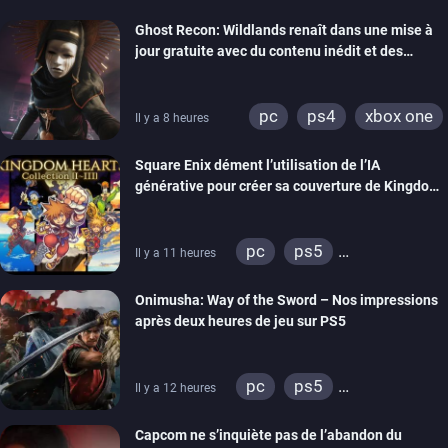
Ghost Recon: Wildlands renaît dans une mise à
jour gratuite avec du contenu inédit et des
visuels améliorés
pc
ps4
xbox one
Il y a 8 heures
Square Enix dément l’utilisation de l’IA
générative pour créer sa couverture de Kingdom
Hearts Collection
pc
ps5
Il y a 11 heures
xbox series
switch 2
Onimusha: Way of the Sword – Nos impressions
après deux heures de jeu sur PS5
pc
ps5
Il y a 12 heures
xbox series
switch 2
Capcom ne s’inquiète pas de l’abandon du