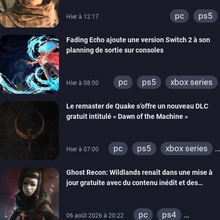
pc
ps5
Hier à 12:17
Fading Echo ajoute une version Switch 2 à son
planning de sortie sur consoles
pc
ps5
xbox series
Hier à 08:00
Le remaster de Quake s’offre un nouveau DLC
gratuit intitulé « Dawn of the Machine »
pc
ps5
xbox series
Hier à 07:00
switch
ps4
Ghost Recon: Wildlands renaît dans une mise à
xbox one
nintendo 64
jour gratuite avec du contenu inédit et des
visuels améliorés
pc
ps4
06 août 2026 à 20:22