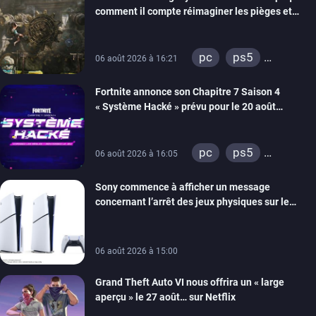
switch 2
comment il compte réimaginer les pièges et
énigmes dans une nouvelle vidéo des coulisses
de développement
pc
ps5
06 août 2026 à 16:21
xbox series
Fortnite annonce son Chapitre 7 Saison 4
switch 2
« Système Hacké » prévu pour le 20 août
prochain, tandis que Les Simpson ont fait leur
retour
pc
ps5
06 août 2026 à 16:05
xbox series
Sony commence à afficher un message
switch
ios
concernant l’arrêt des jeux physiques sur le
android
ps4
carton des PlayStation 5
xbox one
switch 2
06 août 2026 à 15:00
Grand Theft Auto VI nous offrira un « large
aperçu » le 27 août… sur Netflix