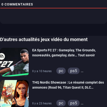
0
COMMENTAIRES
D'autres actualités jeux vidéo du moment
EA Sports FC 27 : Gameplay, The Grounds,
nouveautés, gameplay, date… Tout savoir
pc
ps5
Il y a 10 heures
xbox series
switch 2
THQ Nordic Showcase : Le résumé complet des
annonces (Road 96, Titan Quest II, DLC
REANIMAL…)
pc
ps5
Il y a 23 heures