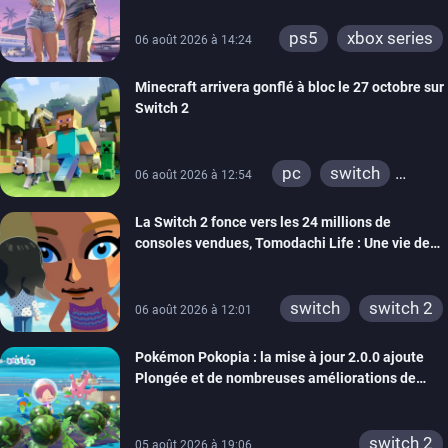
ps5
xbox series
06 août 2026 à 14:24
Minecraft arrivera gonflé à bloc le 27 octobre sur
Switch 2
pc
switch
06 août 2026 à 12:54
ps4
ps vita
La Switch 2 fonce vers les 24 millions de
xbox one
wiiu
consoles vendues, Tomodachi Life : Une vie de
3ds
ps3
rêve dépasse aujourd’hui les 8 millions
xbox 360
switch 2
switch
switch 2
06 août 2026 à 12:01
Pokémon Pokopia : la mise à jour 2.0.0 ajoute
Plongée et de nombreuses améliorations de
confort
switch 2
05 août 2026 à 19:06