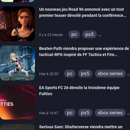
xbox series
switch
Un nouveau jeu Road 96 annoncé avec un tout
stadia
ps4
premier teaser dévoilé pendant la conférence
xbox one
switch 2
THQ Nordic
pc
ps5
Il y a 23 heures
xbox series
switch
Beaten Path viendra proposer une expérience de
stadia
ps4
tactical-RPG inspiré de FF Tactics et Fire
xbox one
Emblem
pc
ps5
xbox series
Hier à 20:30
switch
EA Sports FC 26 dévoile la troisième équipe
Futties
pc
ps5
xbox series
Hier à 19:47
switch
ps4
Serious Sam: Shatterverse viendra mettre un
xbox one
switch 2