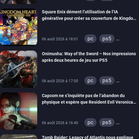
xbox one
Square Enix dément l’utilisation de l’IA
générative pour créer sa couverture de Kingdom
Hearts Collection
pc
ps5
06 août 2026 à 18:01
xbox series
Onimusha: Way of the Sword – Nos impressions
switch 2
après deux heures de jeu sur PS5
pc
ps5
06 août 2026 à 17:00
xbox series
Capcom ne s’inquiète pas de l’abandon du
switch 2
physique et espère que Resident Evil Veronica
imitera Requiem pour dynamiser la série
pc
ps5
06 août 2026 à 16:40
xbox series
Tomb Raider: Legacy of Atlantis nous explique