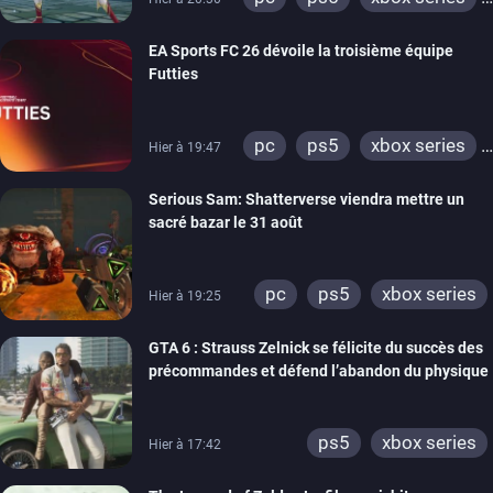
switch
EA Sports FC 26 dévoile la troisième équipe
Futties
pc
ps5
xbox series
Hier à 19:47
switch
ps4
Serious Sam: Shatterverse viendra mettre un
xbox one
switch 2
sacré bazar le 31 août
pc
ps5
xbox series
Hier à 19:25
GTA 6 : Strauss Zelnick se félicite du succès des
précommandes et défend l’abandon du physique
ps5
xbox series
Hier à 17:42