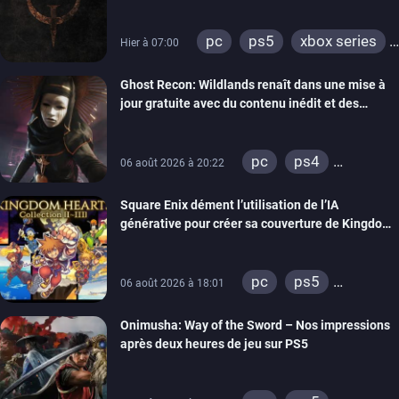
pc
ps5
xbox series
Hier à 07:00
switch
ps4
Ghost Recon: Wildlands renaît dans une mise à
xbox one
nintendo 64
jour gratuite avec du contenu inédit et des
visuels améliorés
pc
ps4
06 août 2026 à 20:22
xbox one
Square Enix dément l’utilisation de l’IA
générative pour créer sa couverture de Kingdom
Hearts Collection
pc
ps5
06 août 2026 à 18:01
xbox series
Onimusha: Way of the Sword – Nos impressions
switch 2
après deux heures de jeu sur PS5