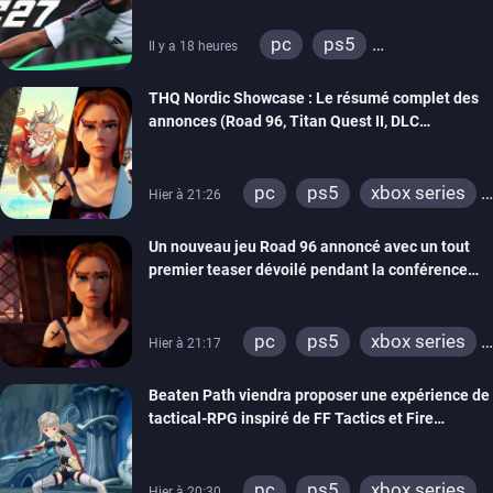
pc
ps5
Il y a 18 heures
xbox series
switch 2
THQ Nordic Showcase : Le résumé complet des
annonces (Road 96, Titan Quest II, DLC
REANIMAL…)
pc
ps5
xbox series
Hier à 21:26
switch
stadia
ps4
Un nouveau jeu Road 96 annoncé avec un tout
xbox one
switch 2
premier teaser dévoilé pendant la conférence
THQ Nordic
pc
ps5
xbox series
Hier à 21:17
switch
stadia
ps4
Beaten Path viendra proposer une expérience de
xbox one
tactical-RPG inspiré de FF Tactics et Fire
Emblem
pc
ps5
xbox series
Hier à 20:30