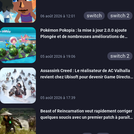
rêve dépasse aujourd’hui les 8 millions
xbox 360
switch 2
switch
switch 2
06 août 2026 à 12:01
Pokémon Pokopia : la mise à jour 2.0.0 ajoute
Plongée et de nombreuses améliorations de
confort
switch 2
05 août 2026 à 19:06
Assassin’s Creed : Le réalisateur de AC Valhalla
revient chez Ubisoft pour devenir Game Director
de la marque
05 août 2026 à 17:39
Beast of Reincarnation veut rapidement corriger
quelques soucis avec un premier patch à paraître
bientôt