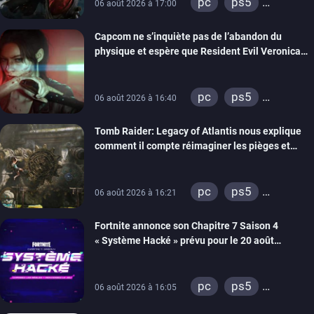
pc
ps5
06 août 2026 à 17:00
xbox series
Capcom ne s’inquiète pas de l’abandon du
switch 2
physique et espère que Resident Evil Veronica
imitera Requiem pour dynamiser la série
pc
ps5
06 août 2026 à 16:40
xbox series
Tomb Raider: Legacy of Atlantis nous explique
switch 2
comment il compte réimaginer les pièges et
énigmes dans une nouvelle vidéo des coulisses
de développement
pc
ps5
06 août 2026 à 16:21
xbox series
Fortnite annonce son Chapitre 7 Saison 4
switch 2
« Système Hacké » prévu pour le 20 août
prochain, tandis que Les Simpson ont fait leur
retour
pc
ps5
06 août 2026 à 16:05
xbox series