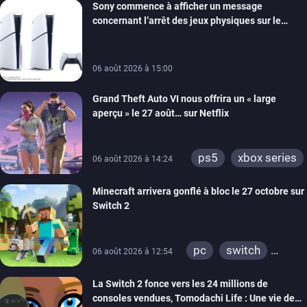
Sony commence à afficher un message
switch
ios
concernant l’arrêt des jeux physiques sur le
android
ps4
carton des PlayStation 5
xbox one
switch 2
06 août 2026 à 15:00
Grand Theft Auto VI nous offrira un « large
aperçu » le 27 août… sur Netflix
ps5
xbox series
06 août 2026 à 14:24
Minecraft arrivera gonflé à bloc le 27 octobre sur
Switch 2
pc
switch
06 août 2026 à 12:54
ps4
ps vita
La Switch 2 fonce vers les 24 millions de
xbox one
wiiu
consoles vendues, Tomodachi Life : Une vie de
3ds
ps3