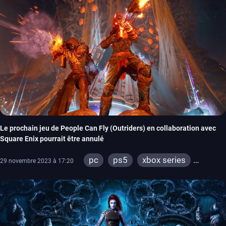
Le prochain jeu de People Can Fly (Outriders) en collaboration avec
Square Enix pourrait être annulé
pc
ps5
xbox series
29 novembre 2023 à 17:20
stadia
ps4
xbox one