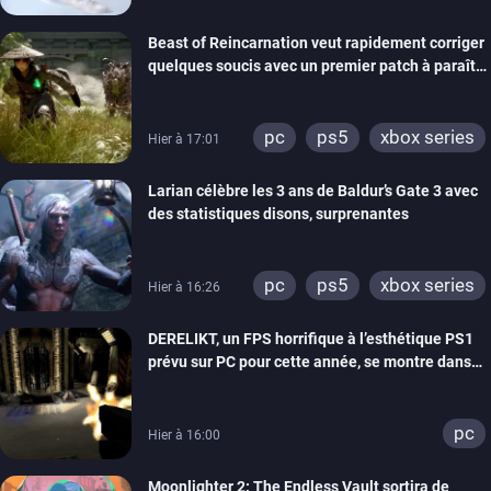
Beast of Reincarnation veut rapidement corriger
quelques soucis avec un premier patch à paraître
bientôt
pc
ps5
xbox series
Hier à 17:01
Larian célèbre les 3 ans de Baldur’s Gate 3 avec
des statistiques disons, surprenantes
pc
ps5
xbox series
Hier à 16:26
DERELIKT, un FPS horrifique à l’esthétique PS1
prévu sur PC pour cette année, se montre dans
un trailer de gameplay
pc
Hier à 16:00
Moonlighter 2: The Endless Vault sortira de