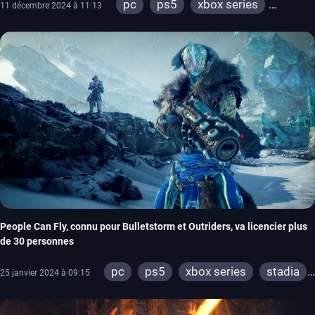
pc
ps5
xbox series
11 décembre 2024 à 11:13
stadia
ps4
xbox one
People Can Fly, connu pour Bulletstorm et Outriders, va licencier plus
de 30 personnes
pc
ps5
xbox series
stadia
25 janvier 2024 à 09:15
ps4
xbox one