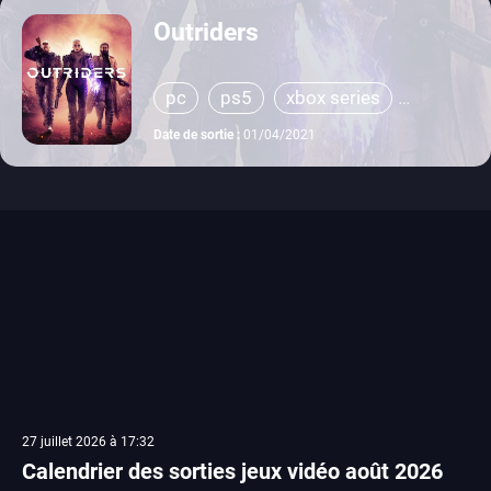
Outriders
pc
ps5
xbox series
stadia
ps4
xbox one
Date de sortie :
01/04/2021
27 juillet 2026 à 17:32
Calendrier des sorties jeux vidéo août 2026