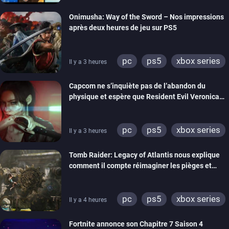
switch 2
Onimusha: Way of the Sword – Nos impressions
après deux heures de jeu sur PS5
pc
ps5
xbox series
Il y a 3 heures
switch 2
Capcom ne s’inquiète pas de l’abandon du
physique et espère que Resident Evil Veronica
imitera Requiem pour dynamiser la série
pc
ps5
xbox series
Il y a 3 heures
switch 2
Tomb Raider: Legacy of Atlantis nous explique
comment il compte réimaginer les pièges et
énigmes dans une nouvelle vidéo des coulisses
de développement
pc
ps5
xbox series
Il y a 4 heures
switch 2
Fortnite annonce son Chapitre 7 Saison 4