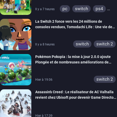
pc
switch
ps4
Il y a 7 heures
ps vita
xbox one
La Switch 2 fonce vers les 24 millions de
wiiu
3ds
ps3
consoles vendues, Tomodachi Life : Une vie de
xbox 360
switch 2
rêve dépasse aujourd’hui les 8 millions
switch
switch 2
Il y a 8 heures
Pokémon Pokopia : la mise à jour 2.0.0 ajoute
Plongée et de nombreuses améliorations de
confort
switch 2
Hier à 19:06
Assassin’s Creed : Le réalisateur de AC Valhalla
revient chez Ubisoft pour devenir Game Director
de la marque
Hier à 17:39