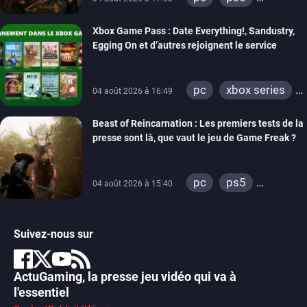
xbox series
Xbox Game Pass : Date Everything!, Sandustry,
Egging On et d’autres rejoignent le service
pc
xbox series
04 août 2026 à 16:49
xbox one
Beast of Reincarnation : Les premiers tests de la
presse sont là, que vaut le jeu de Game Freak ?
pc
ps5
04 août 2026 à 15:40
xbox series
Suivez-nous sur
ActuGaming, la presse jeu vidéo qui va à
l'essentiel