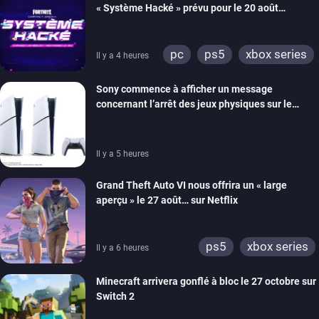
« Système Hacké » prévu pour le 20 août
prochain, tandis que Les Simpson ont fait leur
retour
pc
ps5
xbox series
Il y a 4 heures
switch
ios
android
Sony commence à afficher un message
ps4
xbox one
concernant l’arrêt des jeux physiques sur le
switch 2
carton des PlayStation 5
Il y a 5 heures
Grand Theft Auto VI nous offrira un « large
aperçu » le 27 août… sur Netflix
ps5
xbox series
Il y a 6 heures
Minecraft arrivera gonflé à bloc le 27 octobre sur
Switch 2