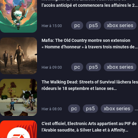
l’accès anticipé et commencera les affaires le 2
septembre
pc
ps5
xbox series
Hier à 15:00
Mafia: The Old Country montre son extension
« Homme d’honneur » à travers trois minutes de
gameplay commenté
pc
ps5
xbox series
Hier à 09:00
The Walking Dead: Streets of Survival lâchera les
rôdeurs le 18 septembre et lance ses
précommandes
pc
ps5
xbox series
Hier à 08:00
switch
switch 2
C’est officiel, Electronic Arts appartient au PIF de
l’Arabie saoudite, à Silver Lake et à Affinity
Partners