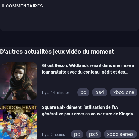
0
COMMENTAIRES
D'autres actualités jeux vidéo du moment
Ghost Recon: Wildlands renaît dans une mise à
jour gratuite avec du contenu inédit et des
visuels améliorés
pc
ps4
xbox one
Il y a 14 minutes
Square Enix dément l’utilisation de l’IA
générative pour créer sa couverture de Kingdom
Hearts Collection
pc
ps5
xbox series
Il y a 2 heures