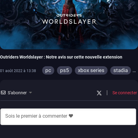
Outriders Worldslayer : Notre avis sur cette nouvelle extension
pc
ps5
xbox series
stadia
01 août 2022 à 13:38
ps4
xbox one
S'abonner
Se connecter