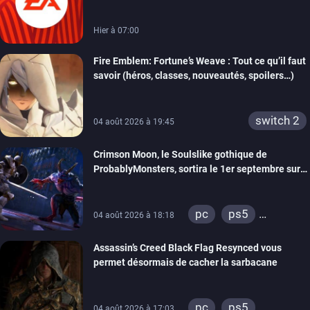
Hier à 07:00
Fire Emblem: Fortune’s Weave : Tout ce qu’il faut
savoir (héros, classes, nouveautés, spoilers…)
switch 2
04 août 2026 à 19:45
Crimson Moon, le Soulslike gothique de
ProbablyMonsters, sortira le 1er septembre sur
PC, PS5 et Xbox Series
pc
ps5
04 août 2026 à 18:18
xbox series
Assassin’s Creed Black Flag Resynced vous
permet désormais de cacher la sarbacane
pc
ps5
04 août 2026 à 17:03