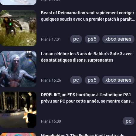
Beast of Reincarnation veut rapidement corriger
quelques soucis avec un premier patch à paraître
bientôt
pc
ps5
xbox series
Hier à 17:01
Larian célèbre les 3 ans de Baldur’s Gate 3 avec
des statistiques disons, surprenantes
pc
ps5
xbox series
Hier à 16:26
DERELIKT, un FPS horrifique à l’esthétique PS1
prévu sur PC pour cette année, se montre dans
un trailer de gameplay
pc
Hier à 16:00
Moonlighter 2: The Endless Vault sortira de