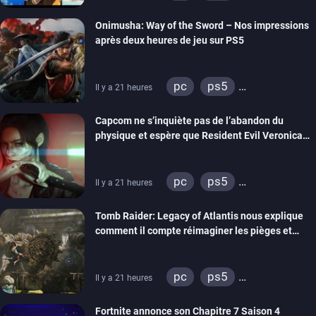
xbox series
switch 2
Onimusha: Way of the Sword – Nos impressions
après deux heures de jeu sur PS5
pc
ps5
Il y a 21 heures
xbox series
switch 2
Capcom ne s’inquiète pas de l’abandon du
physique et espère que Resident Evil Veronica
imitera Requiem pour dynamiser la série
pc
ps5
Il y a 21 heures
xbox series
switch 2
Tomb Raider: Legacy of Atlantis nous explique
comment il compte réimaginer les pièges et
énigmes dans une nouvelle vidéo des coulisses
de développement
pc
ps5
Il y a 21 heures
xbox series
switch 2
Fortnite annonce son Chapitre 7 Saison 4