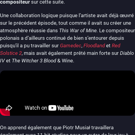
compositeur
sur cette suite.
Une collaboration logique puisque l’artiste avait déjà œuvré
sur le précédent épisode, tout comme il avait su créer une
atmosphère réussie dans
This War of Mine.
Le compositeur
polonais a d’ailleurs continué de bien s’entourer depuis
puisqu’il a pu travailler sur
Gamedec
,
Floodland
et
Red
Solstice 2
, mais avait également prêté main forte sur
Diablo
IV
et
The Witcher 3 Blood
& Wine.
On apprend également que Piotr Musiał travaillera
également avec 11 bit studios pour un autre de leur jeu à