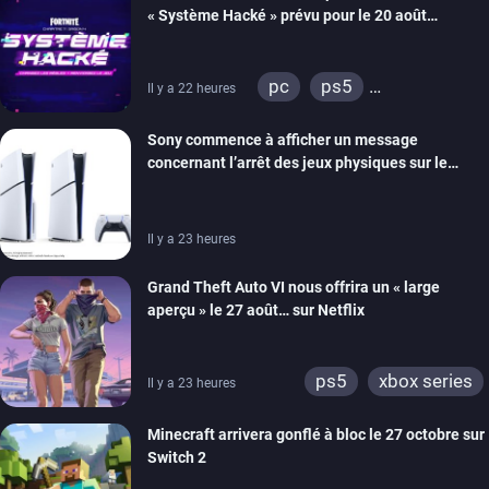
« Système Hacké » prévu pour le 20 août
prochain, tandis que Les Simpson ont fait leur
retour
pc
ps5
Il y a 22 heures
xbox series
switch
Sony commence à afficher un message
ios
android
ps4
concernant l’arrêt des jeux physiques sur le
xbox one
switch 2
carton des PlayStation 5
Il y a 23 heures
Grand Theft Auto VI nous offrira un « large
aperçu » le 27 août… sur Netflix
ps5
xbox series
Il y a 23 heures
Minecraft arrivera gonflé à bloc le 27 octobre sur
Switch 2