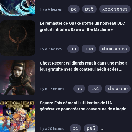
pc
ps5
xbox series
Il y a 6 heures
Le remaster de Quake s’offre un nouveau DLC
gratuit intitulé « Dawn of the Machine »
pc
ps5
xbox series
Il y a 7 heures
switch
ps4
Ghost Recon: Wildlands renaît dans une mise à
xbox one
nintendo 64
jour gratuite avec du contenu inédit et des
visuels améliorés
pc
ps4
xbox one
Il y a 17 heures
Square Enix dément l’utilisation de l’IA
générative pour créer sa couverture de Kingdom
Hearts Collection
pc
ps5
Il y a 20 heures