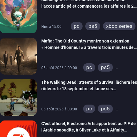
l’accès anticipé et commencera les affaires le 2
septembre
pc
ps5
xbox series
Hier à 15:00
Mafia: The Old Country montre son extension
« Homme d’honneur » à travers trois minutes de
gameplay commenté
pc
ps5
05 août 2026 à 09:00
xbox series
The Walking Dead: Streets of Survival lâchera les
rôdeurs le 18 septembre et lance ses
précommandes
pc
ps5
05 août 2026 à 08:00
xbox series
C’est officiel, Electronic Arts appartient au PIF de
switch
switch 2
l’Arabie saoudite, à Silver Lake et à Affinity
Partners