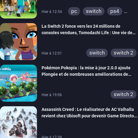
pc
switch
ps4
Hier à 12:54
ps vita
xbox one
La Switch 2 fonce vers les 24 millions de
wiiu
3ds
ps3
consoles vendues, Tomodachi Life : Une vie de
xbox 360
switch 2
rêve dépasse aujourd’hui les 8 millions
switch
switch 2
Hier à 12:01
Pokémon Pokopia : la mise à jour 2.0.0 ajoute
Plongée et de nombreuses améliorations de
confort
switch 2
Hier à 19:06
Assassin’s Creed : Le réalisateur de AC Valhalla
revient chez Ubisoft pour devenir Game Director
de la marque
Hier à 17:39