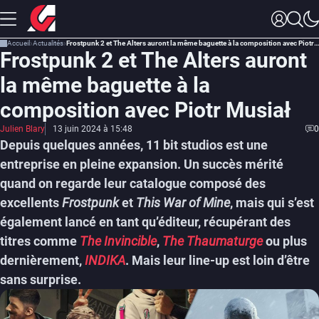
Accueil
Actualités
Frostpunk 2 et The Alters auront la même baguette à la composition avec Piotr Musiał
Frostpunk 2 et The Alters auront
la même baguette à la
composition avec Piotr Musiał
Julien Blary
13 juin 2024 à 15:48
0
Depuis quelques années, 11 bit studios est une
entreprise en pleine expansion. Un succès mérité
quand on regarde leur catalogue composé des
excellents
Frostpunk
et
This War of Mine
, mais qui s’est
également lancé en tant qu’éditeur, récupérant des
titres comme
The Invincible
,
The Thaumaturge
ou plus
dernièrement,
INDIKA
. Mais leur line-up est loin d’être
sans surprise.