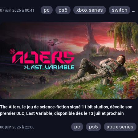
Marsupilami 2…)
pc
ps5
xbox series
switch
07 juin 2026 à 00:41
ios
android
ps4
xbox one
meta quest
playstation vr 2
steamvr
switch 2
The Alters, le jeu de science-fiction signé 11 bit studios, dévoile son
premier DLC, Last Variable, disponible dès le 13 juillet prochain
pc
ps5
xbox series
06 juin 2026 à 22:00