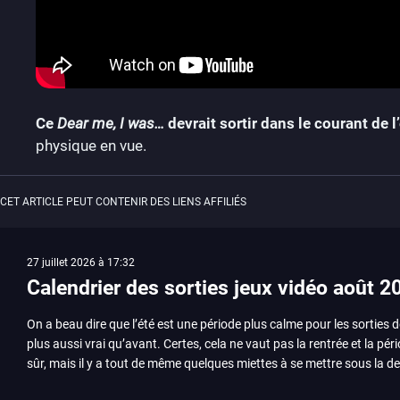
Ce
Dear me, I was…
devrait sortir dans le courant de 
physique en vue.
CET ARTICLE PEUT CONTENIR DES LIENS AFFILIÉS
27 juillet 2026 à 17:32
Calendrier des sorties jeux vidéo août 2
On a beau dire que l’été est une période plus calme pour les sorties d
plus aussi vrai qu’avant. Certes, cela ne vaut pas la rentrée et la pér
sûr, mais il y a tout de même quelques miettes à se mettre sous la de
juillet avec Assassin’s Creed et Splatoon. Voyons ensemble tout ce q