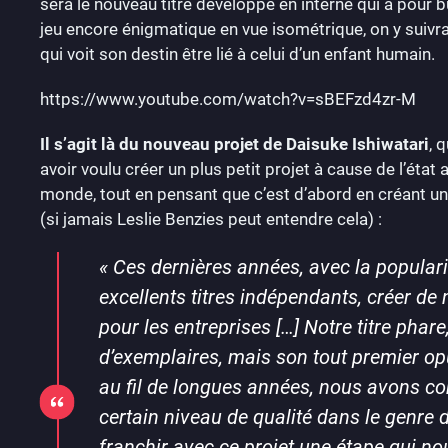
sera le nouveau titre développé en interne qui a pour b
jeu encore énigmatique en vue isométrique, on y suivr
qui voit son destin être lié à celui d’un enfant humain.
https://www.youtube.com/watch?v=sBEFzd4zr-M
Il s’agit là du nouveau projet de Daisuke Ishiwatari
, 
avoir voulu créer un plus petit projet à cause de l’état
monde, tout en pensant que c’est d’abord en créant une
(si jamais Leslie Benzies peut entendre cela) :
«
Ces dernières années, avec la populari
excellents titres indépendants, créer de
pour les entreprises […] Notre titre phare
d’exemplaires, mais son tout premier opus 
au fil de longues années, nous avons co
certain niveau de qualité dans le genr
franchir avec ce projet une étape qui n