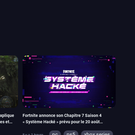
explique
Fortnite annonce son Chapitre 7 Saison 4
es et
« Système Hacké » prévu pour le 20 août
oulisses
prochain, tandis que Les Simpson ont fait leur
pc
ps5
xbox series
retour