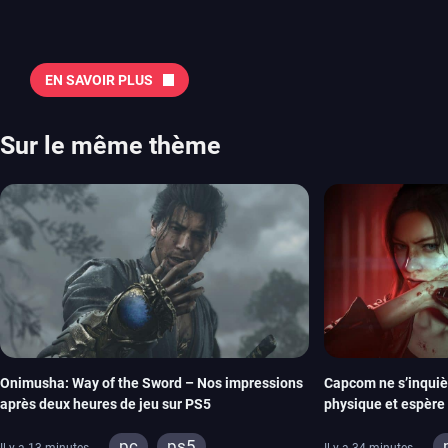
Quelles sont les sorties à retenir en août 2026 ? Avant de vous lister jeu par jeu, découvrez
notre sélection en vidéo, qui revient sur les titres à ne pas manquer 
majeures. On pense évidemment au nouveau jeu de combat de Arc 
Tokon ou encore Beast of Reincarnation, qui nous montre que Game F
EN SAVOIR PLUS
chose d’ambitieux que Pokémon. On n’oubliera pas la période de G
Plague Tale et Metal Gear Solid qui seront là. La liste de toutes les s
2026 Vous trouverez ici tous les jeux majeurs qui sortiront au mois 
Sur le même thème
aussi les jeux de ce mois dans notre page dédiée…
Onimusha: Way of the Sword – Nos impressions
Capcom ne s’inquiè
après deux heures de jeu sur PS5
physique et espère 
imitera Requiem po
pc
ps5