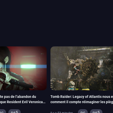
ou les productions plus
System Works avec Marvel
reak sait faire autre
amescom, avec Star Wars,
orties jeux vidéo de août
de juin. Vous trouverez
te pas de l’abandon du
Tomb Raider: Legacy of Atlantis nous 
que Resident Evil Veronica
comment il compte réimaginer les pièg
ur dynamiser la série
énigmes dans une nouvelle vidéo des c
pc
ps5
pc
ps5
de développement