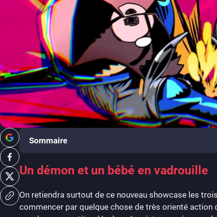
Sommaire
Un démon et un bébé en vadrouille
On retiendra surtout de ce nouveau showcase les tro
commencer par quelque chose de très orienté action q