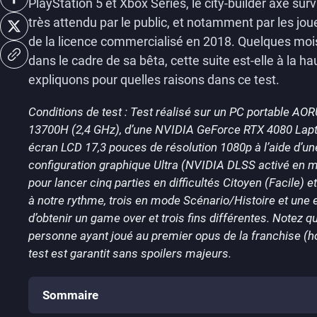
PlayStation 5 et Xbox Series, le city-builder axé surv
très attendu par le public, et notamment par les jou
de la licence commercialisé en 2018. Quelques mois
dans le cadre de sa bêta, cette suite est-elle à la 
expliquons pour quelles raisons dans ce test.
Conditions de test : Test réalisé sur un PC portable AO
13700H (2,4 GHz), d’une NVIDIA GeForce RTX 4080 Lapt
écran LCD 17,3 pouces de résolution 1080p à l’aide d’une
configuration graphique Ultra (NVIDIA DLSS activé en m
pour lancer cinq parties en difficultés Citoyen (Facile) 
à notre rythme, trois en mode Scénario/Histoire et un
d’obtenir un game over et trois fins différentes. Notez q
personne ayant joué au premier opus de la franchise (hor
test est garantit sans spoilers majeurs.
Sommaire