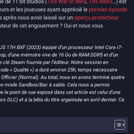
ie de 11 bit studios
(
This War of Mine
,
The Alters
…) est
eurs et les joueuses ayant apprécié le
premier épisode
 après nous avoir laissé sur un
aperçu prometteur
hauteur de cet engouement ? Oui et nous vous
RUS 17H BXF (2023) équipé d’un processeur Intel Core i7-
op, d’une mémoire vive de 16 Go de RAM DDR5 et d’un
 clé Steam fournie par l’éditeur. Notre session en
ode « Qualité ») a duré environ 25h, temps nécessaire
et Officier (Normal). Au total, nous en avons terminé quatre
e en mode Sandbox/Bac à sable. Cela nous a permis
ue le point de vue exposé dans cet article est celui d’une
s DLC) et à la bêta du titre organisée en avril dernier. Ce