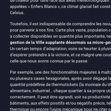
de chaleur pour faire face aux aléas météorologiques.
appelées « Enfers Blancs », ce climat glacial fait con
Celsius.
Toutefois, il est indispensable de comprendre les no
pour parvenir à nos fins. Carte plus vaste, populatio
à collecter disponibles en quantité plus importante,
gestion de la Ville supplante désormais sa micro-ge
Un certain temps d’adaptation, voire se heurter à plus
d’espérer prétendre à la victoire, et ce malgré une c
celle que nous avons connue par le passé.
Par exemple, une des fonctionnalités majeures à maîtri
ou plusieurs cases hexagonales, après avoir dégagé la 
quantité prédéfinie de thermotickets (la monnaie du tit
alimentaire, industriel… chaque quartier à sa propre ut
correctement. Il peut être agrandi, voir sa productivité 
bâtiments, aux effets positifs et/ou négatifs précis, tel
thermique ou encore l’usine mécanique pour ne citer q