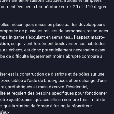
 Alternant entre saisons chaudes, froides et tempêtes
stamment évoluer la température entre -20 et -110 degrés
uvelles mécaniques mises en place par les développeurs
n composée de plusieurs milliers de personnes, ressources
 temps in-game s’écoulant en semaines…
l’aspect macro-
stion
, ce qui vient forcément bouleverser nos habitudes.
ieurs échecs, est donc potentiellement nécessaire avant
ourbe de difficulté légèrement moins abrupte comparé à
ser est la construction de districts et de pôles sur une
zone ciblée à l’aide de brise-glaces et en échange d’une
re), préfabriqués et main-d’œuvre. Résidentiel,
ilité et requiert des besoins spécifiques pour fonctionner
être ajustée, ainsi qu’accueillir un nombre très limité de
s que la station de forage à fusion, le répartiteur
u’eux.