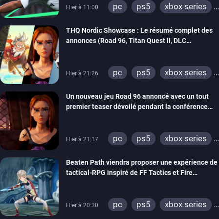
pc
ps5
xbox series
Hier à 11:00
switch 2
THQ Nordic Showcase : Le résumé complet des
annonces (Road 96, Titan Quest II, DLC
REANIMAL…)
pc
ps5
xbox series
Hier à 21:26
switch
stadia
ps4
Un nouveau jeu Road 96 annoncé avec un tout
xbox one
switch 2
premier teaser dévoilé pendant la conférence
THQ Nordic
pc
ps5
xbox series
Hier à 21:17
switch
stadia
ps4
Beaten Path viendra proposer une expérience de
xbox one
tactical-RPG inspiré de FF Tactics et Fire
Emblem
pc
ps5
xbox series
Hier à 20:30
switch