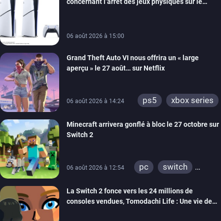
concernant l’arrêt des jeux physiques sur le
android
ps4
carton des PlayStation 5
xbox one
switch 2
06 août 2026 à 15:00
Grand Theft Auto VI nous offrira un « large
aperçu » le 27 août… sur Netflix
ps5
xbox series
06 août 2026 à 14:24
Minecraft arrivera gonflé à bloc le 27 octobre sur
Switch 2
pc
switch
06 août 2026 à 12:54
ps4
ps vita
La Switch 2 fonce vers les 24 millions de
xbox one
wiiu
consoles vendues, Tomodachi Life : Une vie de
3ds
ps3
rêve dépasse aujourd’hui les 8 millions
xbox 360