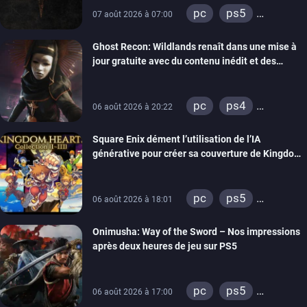
pc
ps5
07 août 2026 à 07:00
xbox series
Ghost Recon: Wildlands renaît dans une mise à
switch
ps4
jour gratuite avec du contenu inédit et des
xbox one
visuels améliorés
nintendo 64
pc
ps4
06 août 2026 à 20:22
xbox one
Square Enix dément l’utilisation de l’IA
générative pour créer sa couverture de Kingdom
Hearts Collection
pc
ps5
06 août 2026 à 18:01
xbox series
Onimusha: Way of the Sword – Nos impressions
switch 2
après deux heures de jeu sur PS5
pc
ps5
06 août 2026 à 17:00