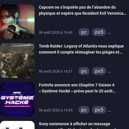
xbox series
Capcom ne s’inquiète pas de l’abandon du
switch 2
physique et espère que Resident Evil Veronica
imitera Requiem pour dynamiser la série
pc
ps5
06 août 2026 à 16:40
xbox series
Tomb Raider: Legacy of Atlantis nous explique
switch 2
comment il compte réimaginer les pièges et
énigmes dans une nouvelle vidéo des coulisses
de développement
pc
ps5
06 août 2026 à 16:21
xbox series
Fortnite annonce son Chapitre 7 Saison 4
switch 2
« Système Hacké » prévu pour le 20 août
prochain, tandis que Les Simpson ont fait leur
retour
pc
ps5
06 août 2026 à 16:05
xbox series
Sony commence à afficher un message
switch
ios