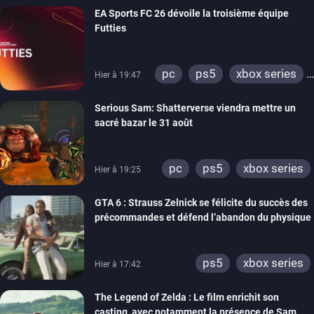
EA Sports FC 26 dévoile la troisième équipe
Futties
pc
ps5
xbox series
Hier à 19:47
switch
ps4
Serious Sam: Shatterverse viendra mettre un
xbox one
switch 2
sacré bazar le 31 août
pc
ps5
xbox series
Hier à 19:25
GTA 6 : Strauss Zelnick se félicite du succès des
précommandes et défend l’abandon du physique
ps5
xbox series
Hier à 17:42
The Legend of Zelda : Le film enrichit son
casting, avec notamment la présence de Sam