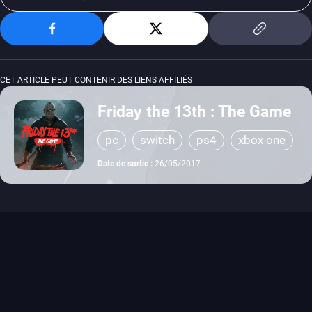
CET ARTICLE PEUT CONTENIR DES LIENS AFFILIÉS
Friday the 13th : The Game
pc
switch
ps4
xbox one
Date de sortie :
26/05/2017