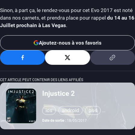
Sinon, à part ça, le rendez-vous pour cet Evo 2017 est noté
dans nos carnets, et prendra place pour rappel
du 14 au 16
Juillet prochain à Las Vegas
.
Ajoutez-nous à vos favoris
CET ARTICLE PEUT CONTENIR DES LIENS AFFILIÉS
Injustice 2
ios
android
ps4
xbox one
Date de sortie :
18/05/2017