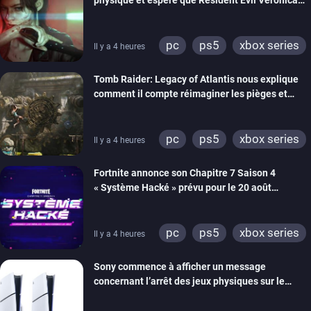
imitera Requiem pour dynamiser la série
pc
ps5
xbox series
Il y a 4 heures
switch 2
Tomb Raider: Legacy of Atlantis nous explique
comment il compte réimaginer les pièges et
énigmes dans une nouvelle vidéo des coulisses
de développement
pc
ps5
xbox series
Il y a 4 heures
switch 2
Fortnite annonce son Chapitre 7 Saison 4
« Système Hacké » prévu pour le 20 août
prochain, tandis que Les Simpson ont fait leur
retour
pc
ps5
xbox series
Il y a 4 heures
switch
ios
android
Sony commence à afficher un message
ps4
xbox one
concernant l’arrêt des jeux physiques sur le
switch 2
carton des PlayStation 5