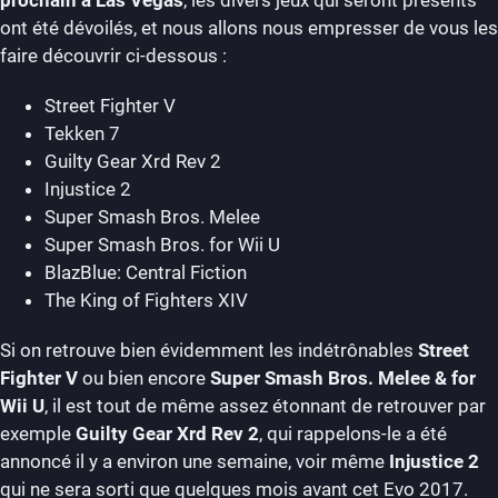
prochain à Las Vegas
, les divers jeux qui seront présents
ont été dévoilés, et nous allons nous empresser de vous les
faire découvrir ci-dessous :
Street Fighter V
Tekken 7
Guilty Gear Xrd Rev 2
Injustice 2
Super Smash Bros. Melee
Super Smash Bros. for Wii U
BlazBlue: Central Fiction
The King of Fighters XIV
Si on retrouve bien évidemment les indétrônables
Street
Fighter V
ou bien encore
Super Smash Bros. Melee & for
Wii U
, il est tout de même assez étonnant de retrouver par
exemple
Guilty Gear Xrd Rev 2
, qui rappelons-le a été
annoncé il y a environ une semaine, voir même
Injustice 2
qui ne sera sorti que quelques mois avant cet Evo 2017.