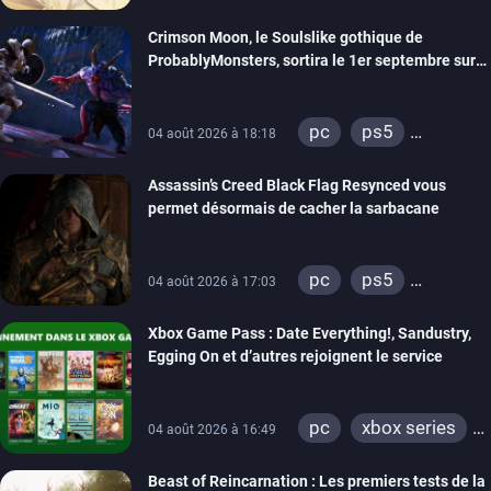
Crimson Moon, le Soulslike gothique de
ProbablyMonsters, sortira le 1er septembre sur
PC, PS5 et Xbox Series
pc
ps5
04 août 2026 à 18:18
xbox series
Assassin’s Creed Black Flag Resynced vous
permet désormais de cacher la sarbacane
pc
ps5
04 août 2026 à 17:03
xbox series
Xbox Game Pass : Date Everything!, Sandustry,
Egging On et d’autres rejoignent le service
pc
xbox series
04 août 2026 à 16:49
xbox one
Beast of Reincarnation : Les premiers tests de la