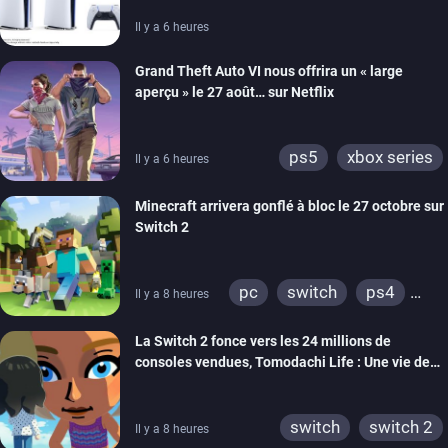
Il y a 6 heures
Grand Theft Auto VI nous offrira un « large
aperçu » le 27 août… sur Netflix
ps5
xbox series
Il y a 6 heures
Minecraft arrivera gonflé à bloc le 27 octobre sur
Switch 2
pc
switch
ps4
Il y a 8 heures
ps vita
xbox one
La Switch 2 fonce vers les 24 millions de
wiiu
3ds
ps3
consoles vendues, Tomodachi Life : Une vie de
xbox 360
switch 2
rêve dépasse aujourd’hui les 8 millions
switch
switch 2
Il y a 8 heures