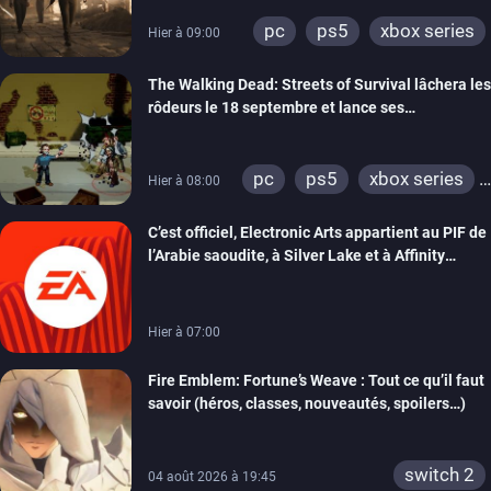
pc
ps5
xbox series
Hier à 09:00
The Walking Dead: Streets of Survival lâchera les
rôdeurs le 18 septembre et lance ses
précommandes
pc
ps5
xbox series
Hier à 08:00
switch
switch 2
C’est officiel, Electronic Arts appartient au PIF de
l’Arabie saoudite, à Silver Lake et à Affinity
Partners
Hier à 07:00
Fire Emblem: Fortune’s Weave : Tout ce qu’il faut
savoir (héros, classes, nouveautés, spoilers…)
switch 2
04 août 2026 à 19:45