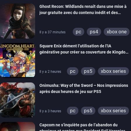
Ghost Recon: Wildlands renaît dans une mise à
jour gratuite avec du contenu inédit et des
visuels améliorés
pc
ps4
xbox one
Il y a 37 minutes
Square Enix dément l’utilisation de l’IA
générative pour créer sa couverture de Kingdom
Hearts Collection
pc
ps5
xbox series
Il y a 2 heures
switch 2
Onimusha: Way of the Sword – Nos impressions
après deux heures de jeu sur PS5
pc
ps5
xbox series
Il y a 3 heures
switch 2
Capcom ne s’inquiète pas de l’abandon du
physique et espère que Resident Evil Veronica