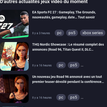
D'autres actualités jeux vidéo du moment
EA Sports FC 27 : Gameplay, The Grounds,
nouveautés, gameplay, date… Tout savoir
pc
ps5
xbox series
Il y a 3 heures
switch 2
THQ Nordic Showcase : Le résumé complet des
annonces (Road 96, Titan Quest II, DLC
REANIMAL…)
pc
ps5
Il y a 16 heures
xbox series
switch
Un nouveau jeu Road 96 annoncé avec un tout
stadia
ps4
premier teaser dévoilé pendant la conférence
xbox one
switch 2
THQ Nordic
pc
ps5
Il y a 16 heures
xbox series
switch