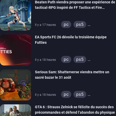
Beaten Path viendra proposer une expérience de
stadia
ps4
tactical-RPG inspiré de FF Tactics et Fire
xbox one
Emblem
pc
ps5
Il y a 17 heures
xbox series
switch
EA Sports FC 26 dévoile la troisième équipe
Futties
pc
ps5
Il y a 18 heures
xbox series
switch
Serious Sam: Shatterverse viendra mettre un
ps4
xbox one
sacré bazar le 31 août
switch 2
pc
ps5
Il y a 18 heures
xbox series
GTA 6 : Strauss Zelnick se félicite du succès des
précommandes et défend l’abandon du physique