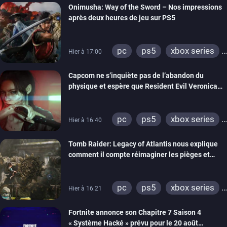
Onimusha: Way of the Sword – Nos impressions
après deux heures de jeu sur PS5
pc
ps5
xbox series
Hier à 17:00
switch 2
Capcom ne s’inquiète pas de l’abandon du
physique et espère que Resident Evil Veronica
imitera Requiem pour dynamiser la série
pc
ps5
xbox series
Hier à 16:40
switch 2
Tomb Raider: Legacy of Atlantis nous explique
comment il compte réimaginer les pièges et
énigmes dans une nouvelle vidéo des coulisses
de développement
pc
ps5
xbox series
Hier à 16:21
switch 2
Fortnite annonce son Chapitre 7 Saison 4
« Système Hacké » prévu pour le 20 août