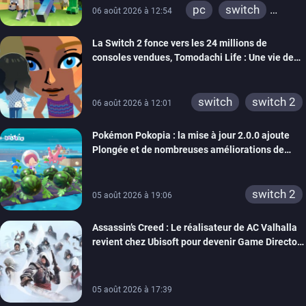
pc
switch
06 août 2026 à 12:54
ps4
ps vita
La Switch 2 fonce vers les 24 millions de
xbox one
wiiu
consoles vendues, Tomodachi Life : Une vie de
3ds
ps3
rêve dépasse aujourd’hui les 8 millions
xbox 360
switch 2
switch
switch 2
06 août 2026 à 12:01
Pokémon Pokopia : la mise à jour 2.0.0 ajoute
Plongée et de nombreuses améliorations de
confort
switch 2
05 août 2026 à 19:06
Assassin’s Creed : Le réalisateur de AC Valhalla
revient chez Ubisoft pour devenir Game Director
de la marque
05 août 2026 à 17:39