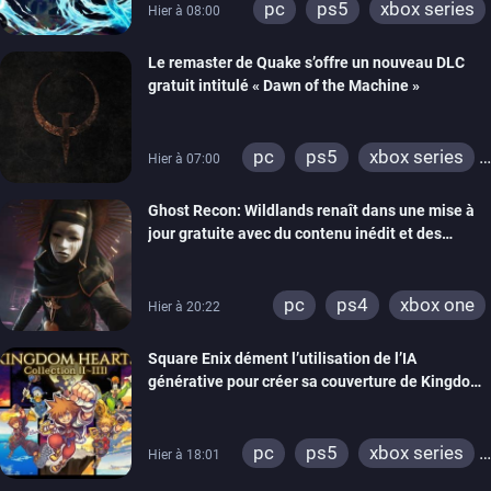
pc
ps5
xbox series
Hier à 08:00
Le remaster de Quake s’offre un nouveau DLC
gratuit intitulé « Dawn of the Machine »
pc
ps5
xbox series
Hier à 07:00
switch
ps4
Ghost Recon: Wildlands renaît dans une mise à
xbox one
nintendo 64
jour gratuite avec du contenu inédit et des
visuels améliorés
pc
ps4
xbox one
Hier à 20:22
Square Enix dément l’utilisation de l’IA
générative pour créer sa couverture de Kingdom
Hearts Collection
pc
ps5
xbox series
Hier à 18:01
switch 2