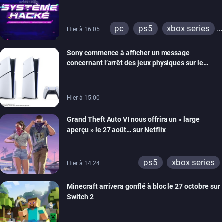
prochain, tandis que Les Simpson ont fait leur
retour
pc
ps5
xbox series
Hier à 16:05
switch
ios
android
Sony commence à afficher un message
ps4
xbox one
concernant l’arrêt des jeux physiques sur le
switch 2
carton des PlayStation 5
Hier à 15:00
Grand Theft Auto VI nous offrira un « large
aperçu » le 27 août… sur Netflix
ps5
xbox series
Hier à 14:24
Minecraft arrivera gonflé à bloc le 27 octobre sur
Switch 2