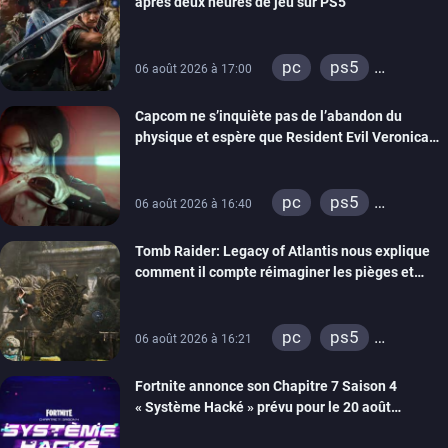
après deux heures de jeu sur PS5
pc
ps5
06 août 2026 à 17:00
xbox series
Capcom ne s’inquiète pas de l’abandon du
switch 2
physique et espère que Resident Evil Veronica
imitera Requiem pour dynamiser la série
pc
ps5
06 août 2026 à 16:40
xbox series
Tomb Raider: Legacy of Atlantis nous explique
switch 2
comment il compte réimaginer les pièges et
énigmes dans une nouvelle vidéo des coulisses
de développement
pc
ps5
06 août 2026 à 16:21
xbox series
Fortnite annonce son Chapitre 7 Saison 4
switch 2
« Système Hacké » prévu pour le 20 août
prochain, tandis que Les Simpson ont fait leur