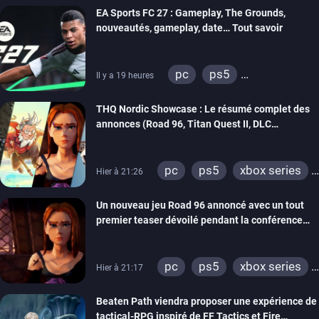
EA Sports FC 27 : Gameplay, The Grounds,
nouveautés, gameplay, date… Tout savoir
pc
ps5
Il y a 19 heures
xbox series
switch 2
THQ Nordic Showcase : Le résumé complet des
annonces (Road 96, Titan Quest II, DLC
REANIMAL…)
pc
ps5
xbox series
Hier à 21:26
switch
stadia
ps4
Un nouveau jeu Road 96 annoncé avec un tout
xbox one
switch 2
premier teaser dévoilé pendant la conférence
THQ Nordic
pc
ps5
xbox series
Hier à 21:17
switch
stadia
ps4
Beaten Path viendra proposer une expérience de
xbox one
tactical-RPG inspiré de FF Tactics et Fire