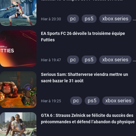
Emblem
pc
ps5
xbox series
Hier à 20:30
switch
EA Sports FC 26 dévoile la troisième équipe
Futties
pc
ps5
xbox series
Hier à 19:47
switch
ps4
Serious Sam: Shatterverse viendra mettre un
xbox one
switch 2
sacré bazar le 31 août
pc
ps5
xbox series
Hier à 19:25
GTA 6 : Strauss Zelnick se félicite du succès des
précommandes et défend l’abandon du physique