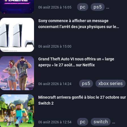
retour
pc
ps5
06 août 2026 à 16:05
xbox series
Sony commence à afficher un message
switch
ios
concernant l’arrêt des jeux physiques sur le
android
ps4
carton des PlayStation 5
xbox one
switch 2
06 août 2026 à 15:00
Grand Theft Auto VI nous offrira un « large
aperçu » le 27 août… sur Netflix
ps5
xbox series
06 août 2026 à 14:24
Minecraft arrivera gonflé à bloc le 27 octobre sur
Switch 2
pc
switch
06 août 2026 à 12:54