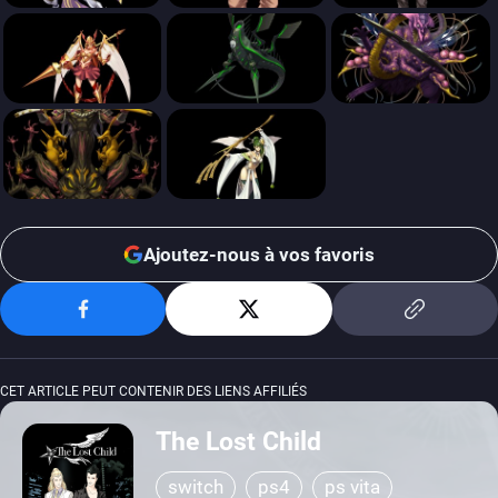
Ajoutez-nous à vos favoris
CET ARTICLE PEUT CONTENIR DES LIENS AFFILIÉS
The Lost Child
switch
ps4
ps vita