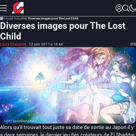
Accueil
Actualités
Diverses images pour The Lost Child
Diverses images pour The Lost
Child
Laura Chevalier
12 juin 2017 à 16:44
0
Alors qu’il trouvait tout juste sa date de sortie au Japon il y
a deux semaines, le dernier jeu des créateurs de El Shaddai