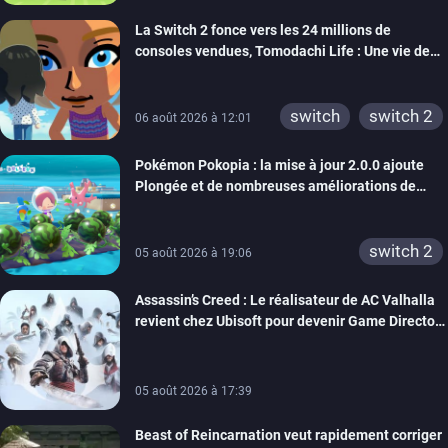
ps4
ps vita
La Switch 2 fonce vers les 24 millions de
xbox one
wiiu
consoles vendues, Tomodachi Life : Une vie de
3ds
ps3
rêve dépasse aujourd’hui les 8 millions
xbox 360
switch 2
switch
switch 2
06 août 2026 à 12:01
Pokémon Pokopia : la mise à jour 2.0.0 ajoute
Plongée et de nombreuses améliorations de
confort
switch 2
05 août 2026 à 19:06
Assassin’s Creed : Le réalisateur de AC Valhalla
revient chez Ubisoft pour devenir Game Director
de la marque
05 août 2026 à 17:39
Beast of Reincarnation veut rapidement corriger