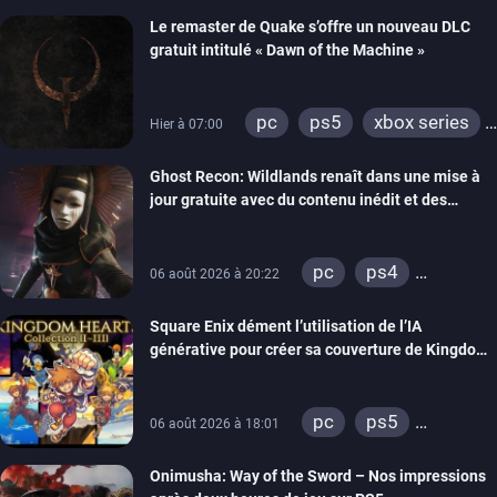
Le remaster de Quake s’offre un nouveau DLC
gratuit intitulé « Dawn of the Machine »
pc
ps5
xbox series
Hier à 07:00
switch
ps4
Ghost Recon: Wildlands renaît dans une mise à
xbox one
nintendo 64
jour gratuite avec du contenu inédit et des
visuels améliorés
pc
ps4
06 août 2026 à 20:22
xbox one
Square Enix dément l’utilisation de l’IA
générative pour créer sa couverture de Kingdom
Hearts Collection
pc
ps5
06 août 2026 à 18:01
xbox series
Onimusha: Way of the Sword – Nos impressions
switch 2