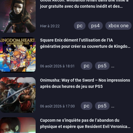
Ghost Recon: Wildlands renaît dans une mise à
xbox one
nintendo 64
jour gratuite avec du contenu inédit et des
visuels améliorés
pc
ps4
xbox one
Hier à 20:22
Square Enix dément l’utilisation de l’IA
générative pour créer sa couverture de Kingdom
Hearts Collection
pc
ps5
06 août 2026 à 18:01
xbox series
Onimusha: Way of the Sword – Nos impressions
switch 2
après deux heures de jeu sur PS5
pc
ps5
06 août 2026 à 17:00
xbox series
Capcom ne s’inquiète pas de l’abandon du
switch 2
physique et espère que Resident Evil Veronica
imitera Requiem pour dynamiser la série