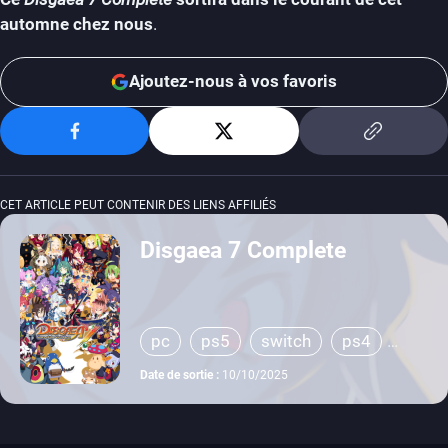
automne chez nous
.
Ajoutez-nous à vos favoris
CET ARTICLE PEUT CONTENIR DES LIENS AFFILIÉS
Disgaea 7 Complete
pc
ps5
switch
ps4
switch 2
Date de sortie :
10/10/2025