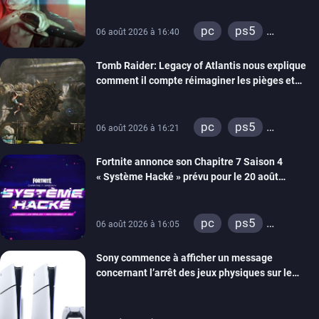
pc
ps5
06 août 2026 à 16:40
xbox series
Tomb Raider: Legacy of Atlantis nous explique
switch 2
comment il compte réimaginer les pièges et
énigmes dans une nouvelle vidéo des coulisses
de développement
pc
ps5
06 août 2026 à 16:21
xbox series
Fortnite annonce son Chapitre 7 Saison 4
switch 2
« Système Hacké » prévu pour le 20 août
prochain, tandis que Les Simpson ont fait leur
retour
pc
ps5
06 août 2026 à 16:05
xbox series
Sony commence à afficher un message
switch
ios
concernant l’arrêt des jeux physiques sur le
android
ps4
carton des PlayStation 5
xbox one