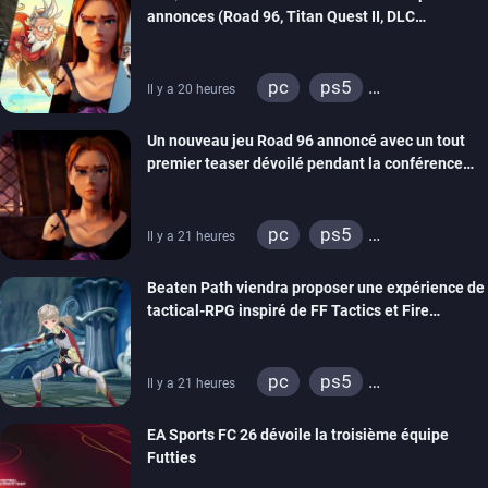
annonces (Road 96, Titan Quest II, DLC
REANIMAL…)
pc
ps5
Il y a 20 heures
xbox series
switch
Un nouveau jeu Road 96 annoncé avec un tout
stadia
ps4
premier teaser dévoilé pendant la conférence
xbox one
switch 2
THQ Nordic
pc
ps5
Il y a 21 heures
xbox series
switch
Beaten Path viendra proposer une expérience de
stadia
ps4
tactical-RPG inspiré de FF Tactics et Fire
xbox one
Emblem
pc
ps5
Il y a 21 heures
xbox series
switch
EA Sports FC 26 dévoile la troisième équipe
Futties