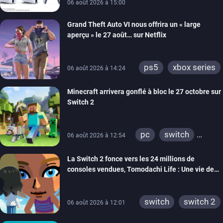
switch 2
06 août 2026 à 15:00
Grand Theft Auto VI nous offrira un « large
aperçu » le 27 août… sur Netflix
ps5
xbox series
06 août 2026 à 14:24
Minecraft arrivera gonflé à bloc le 27 octobre sur
Switch 2
pc
switch
06 août 2026 à 12:54
ps4
ps vita
La Switch 2 fonce vers les 24 millions de
xbox one
wiiu
consoles vendues, Tomodachi Life : Une vie de
3ds
ps3
rêve dépasse aujourd’hui les 8 millions
xbox 360
switch 2
switch
switch 2
06 août 2026 à 12:01