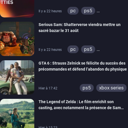
pc
ps5
Il y a 22 heures
xbox series
switch
Serious Sam: Shatterverse viendra mettre un
ps4
xbox one
sacré bazar le 31 août
switch 2
pc
ps5
Il y a 22 heures
xbox series
GTA 6 : Strauss Zelnick se félicite du succès des
précommandes et défend l’abandon du physique
ps5
xbox series
Hier à 17:42
The Legend of Zelda : Le film enrichit son
casting, avec notamment la présence de Sam
Neill
Hier à 15:23