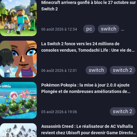
Minecraft arrivera gonflé à bloc le 27 octobre sur
Switch 2
pc
switch
06 août 2026 à 12:54
ps4
ps vita
La Switch 2 fonce vers les 24 millions de
xbox one
wiiu
consoles vendues, Tomodachi Life : Une vie de
3ds
ps3
rêve dépasse aujourd’hui les 8 millions
xbox 360
switch 2
switch
switch 2
06 août 2026 à 12:01
Pokémon Pokopia : la mise à jour 2.0.0 ajoute
Plongée et de nombreuses améliorations de
confort
switch 2
05 août 2026 à 19:06
Assassin’s Creed : Le réalisateur de AC Valhalla
revient chez Ubisoft pour devenir Game Director