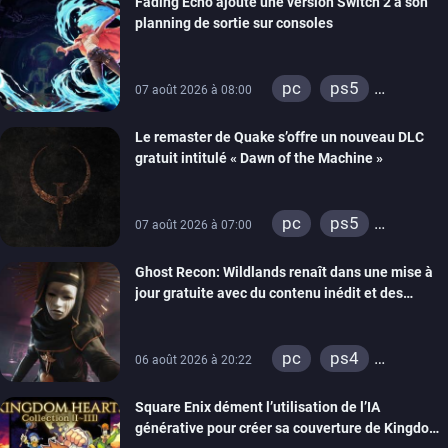
Fading Echo ajoute une version Switch 2 à son
planning de sortie sur consoles
pc
ps5
07 août 2026 à 08:00
xbox series
Le remaster de Quake s’offre un nouveau DLC
gratuit intitulé « Dawn of the Machine »
pc
ps5
07 août 2026 à 07:00
xbox series
Ghost Recon: Wildlands renaît dans une mise à
switch
ps4
jour gratuite avec du contenu inédit et des
xbox one
visuels améliorés
nintendo 64
pc
ps4
06 août 2026 à 20:22
xbox one
Square Enix dément l’utilisation de l’IA
générative pour créer sa couverture de Kingdom