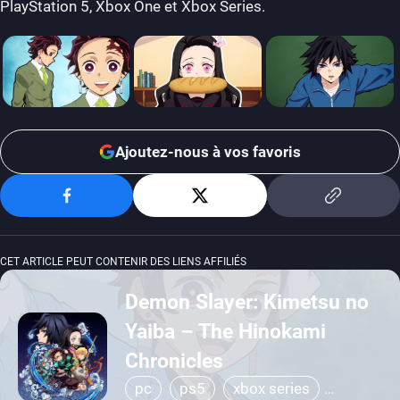
PlayStation 5, Xbox One et Xbox Series.
Ajoutez-nous à vos favoris
CET ARTICLE PEUT CONTENIR DES LIENS AFFILIÉS
Demon Slayer: Kimetsu no
Yaiba – The Hinokami
Chronicles
pc
ps5
xbox series