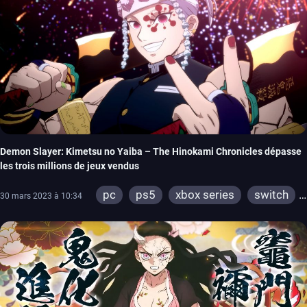
Demon Slayer: Kimetsu no Yaiba – The Hinokami Chronicles dépasse
les trois millions de jeux vendus
pc
ps5
xbox series
switch
30 mars 2023 à 10:34
ps4
xbox one