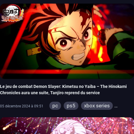
Le jeu de combat Demon Slayer: Kimetsu no Yaiba – The Hinokami
Chronicles aura une suite, Tanjiro reprend du service
pc
ps5
xbox series
05 décembre 2024 à 09:51
switch
ps4
xbox one