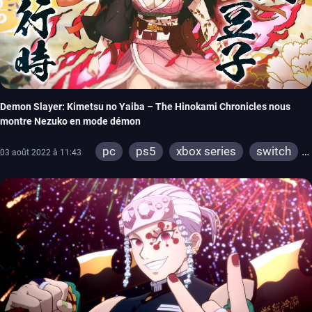
Demon Slayer: Kimetsu no Yaiba – The Hinokami Chronicles nous
montre Nezuko en mode démon
pc
ps5
xbox series
switch
03 août 2022 à 11:43
ps4
xbox one