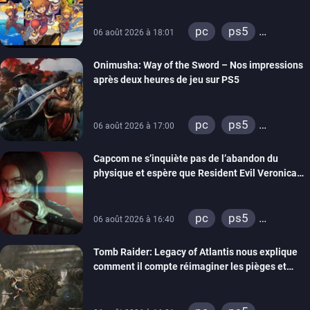
Hearts Collection
pc
ps5
06 août 2026 à 18:01
xbox series
Onimusha: Way of the Sword – Nos impressions
switch 2
après deux heures de jeu sur PS5
pc
ps5
06 août 2026 à 17:00
xbox series
Capcom ne s’inquiète pas de l’abandon du
switch 2
physique et espère que Resident Evil Veronica
imitera Requiem pour dynamiser la série
pc
ps5
06 août 2026 à 16:40
xbox series
Tomb Raider: Legacy of Atlantis nous explique
switch 2
comment il compte réimaginer les pièges et
énigmes dans une nouvelle vidéo des coulisses
de développement