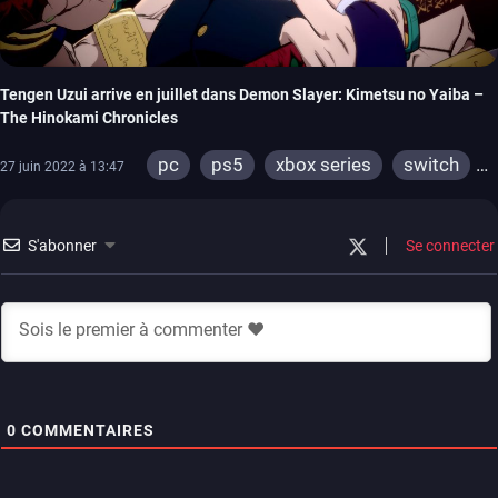
Tengen Uzui arrive en juillet dans Demon Slayer: Kimetsu no Yaiba –
The Hinokami Chronicles
pc
ps5
xbox series
switch
27 juin 2022 à 13:47
ps4
xbox one
S'abonner
Se connecter
0
COMMENTAIRES