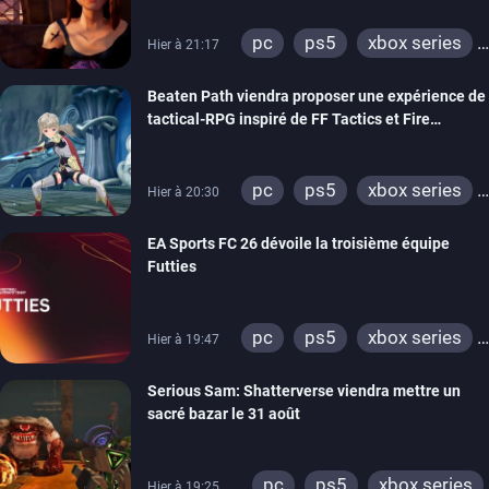
pc
ps5
xbox series
Hier à 21:17
switch
stadia
ps4
Beaten Path viendra proposer une expérience de
xbox one
tactical-RPG inspiré de FF Tactics et Fire
Emblem
pc
ps5
xbox series
Hier à 20:30
switch
EA Sports FC 26 dévoile la troisième équipe
Futties
pc
ps5
xbox series
Hier à 19:47
switch
ps4
Serious Sam: Shatterverse viendra mettre un
xbox one
switch 2
sacré bazar le 31 août
pc
ps5
xbox series
Hier à 19:25