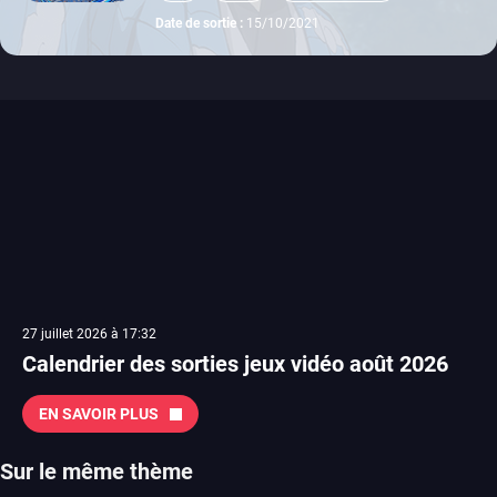
switch
ps4
xbox one
Date de sortie :
15/10/2021
27 juillet 2026 à 17:32
Calendrier des sorties jeux vidéo août 2026
EN SAVOIR PLUS
Sur le même thème