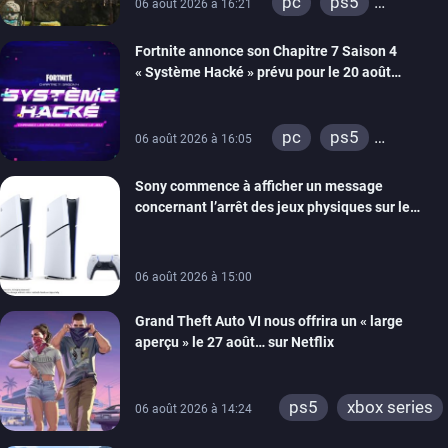
pc
ps5
06 août 2026 à 16:21
xbox series
Fortnite annonce son Chapitre 7 Saison 4
switch 2
« Système Hacké » prévu pour le 20 août
prochain, tandis que Les Simpson ont fait leur
retour
pc
ps5
06 août 2026 à 16:05
xbox series
Sony commence à afficher un message
switch
ios
concernant l’arrêt des jeux physiques sur le
android
ps4
carton des PlayStation 5
xbox one
switch 2
06 août 2026 à 15:00
Grand Theft Auto VI nous offrira un « large
aperçu » le 27 août… sur Netflix
ps5
xbox series
06 août 2026 à 14:24