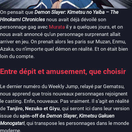
On pensait que
Demon Slayer: Kimetsu no Yaiba – The
Hinokami Chronicles
nous avait déjà dévoilé son
personnage gag avec
Murata
il y a quelques jours, et on
nous avait annoncé qu’un personnage surprenant allait
arriver en jeu. On prenait alors les paris sur Muzan, Enmu,
Azaka, ou n’importe quel démon en réalité. Et on était bien
loin du compte.
Entre dépit et amusement, que choisir
Le dernier numéro du Weekly Jump, relayé par Gematsu,
nous apprend que trois nouveaux personnages rejoignent
le casting. Enfin, nouveaux. Pas vraiment. Il s’agit en réalité
de
Tanjiro, Nezuko et Giyu
, qui seront ici dans leur version
issue du
spin-off de
Demon Slayer
,
Kimetsu Gakuen
Monogatari
, qui transpose les personnages dans le monde
moderne.