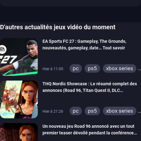
D'autres actualités jeux vidéo du moment
EA Sports FC 27 : Gameplay, The Grounds,
nouveautés, gameplay, date… Tout savoir
pc
ps5
xbox series
Hier à 11:00
switch 2
THQ Nordic Showcase : Le résumé complet des
annonces (Road 96, Titan Quest II, DLC
REANIMAL…)
pc
ps5
xbox series
Hier à 21:26
switch
stadia
ps4
Un nouveau jeu Road 96 annoncé avec un tout
xbox one
switch 2
premier teaser dévoilé pendant la conférence
THQ Nordic