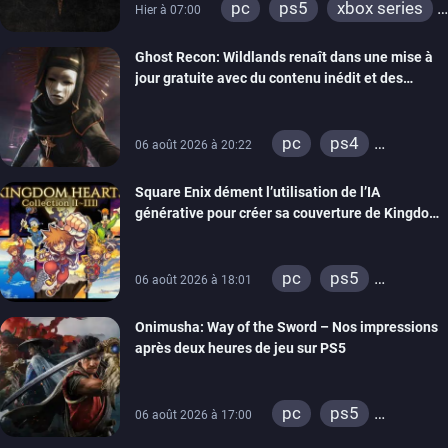
pc
ps5
xbox series
Hier à 07:00
switch
ps4
Ghost Recon: Wildlands renaît dans une mise à
xbox one
nintendo 64
jour gratuite avec du contenu inédit et des
visuels améliorés
pc
ps4
06 août 2026 à 20:22
xbox one
Square Enix dément l’utilisation de l’IA
générative pour créer sa couverture de Kingdom
Hearts Collection
pc
ps5
06 août 2026 à 18:01
xbox series
Onimusha: Way of the Sword – Nos impressions
switch 2
après deux heures de jeu sur PS5
pc
ps5
06 août 2026 à 17:00
xbox series