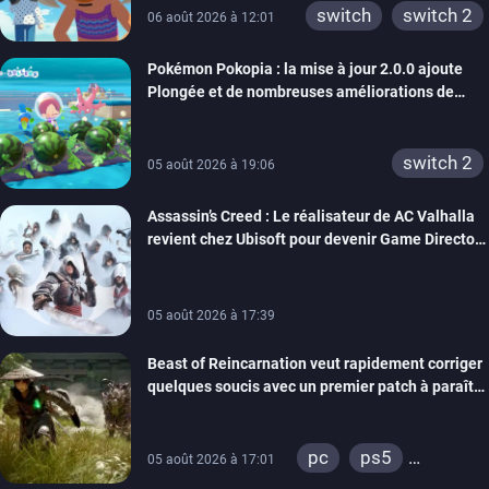
switch 2
switch
switch 2
06 août 2026 à 12:01
Pokémon Pokopia : la mise à jour 2.0.0 ajoute
Plongée et de nombreuses améliorations de
confort
switch 2
05 août 2026 à 19:06
Assassin’s Creed : Le réalisateur de AC Valhalla
revient chez Ubisoft pour devenir Game Director
de la marque
05 août 2026 à 17:39
Beast of Reincarnation veut rapidement corriger
quelques soucis avec un premier patch à paraître
bientôt
pc
ps5
05 août 2026 à 17:01
xbox series