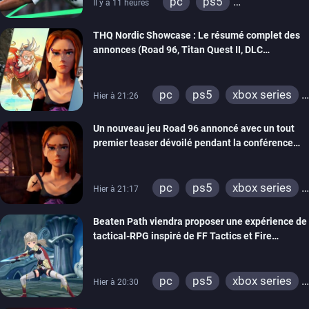
pc
ps5
Il y a 11 heures
xbox series
switch 2
THQ Nordic Showcase : Le résumé complet des
annonces (Road 96, Titan Quest II, DLC
REANIMAL…)
pc
ps5
xbox series
Hier à 21:26
switch
stadia
ps4
Un nouveau jeu Road 96 annoncé avec un tout
xbox one
switch 2
premier teaser dévoilé pendant la conférence
THQ Nordic
pc
ps5
xbox series
Hier à 21:17
switch
stadia
ps4
Beaten Path viendra proposer une expérience de
xbox one
tactical-RPG inspiré de FF Tactics et Fire
Emblem
pc
ps5
xbox series
Hier à 20:30
switch