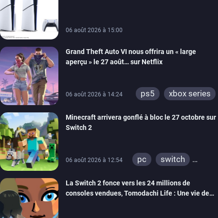
android
ps4
carton des PlayStation 5
xbox one
switch 2
06 août 2026 à 15:00
Grand Theft Auto VI nous offrira un « large
aperçu » le 27 août… sur Netflix
ps5
xbox series
06 août 2026 à 14:24
Minecraft arrivera gonflé à bloc le 27 octobre sur
Switch 2
pc
switch
06 août 2026 à 12:54
ps4
ps vita
La Switch 2 fonce vers les 24 millions de
xbox one
wiiu
consoles vendues, Tomodachi Life : Une vie de
3ds
ps3
rêve dépasse aujourd’hui les 8 millions
xbox 360