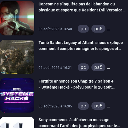
Capcom ne s’inquiète pas de l’abandon du
switch 2
physique et espère que Resident Evil Veronica
imitera Requiem pour dynamiser la série
pc
ps5
06 août 2026 à 16:40
xbox series
Tomb Raider: Legacy of Atlantis nous explique
switch 2
comment il compte réimaginer les pièges et
énigmes dans une nouvelle vidéo des coulisses
de développement
pc
ps5
06 août 2026 à 16:21
xbox series
Fortnite annonce son Chapitre 7 Saison 4
switch 2
« Système Hacké » prévu pour le 20 août
prochain, tandis que Les Simpson ont fait leur
retour
pc
ps5
06 août 2026 à 16:05
xbox series
Sony commence à afficher un message
switch
ios
concernant l’arrêt des jeux physiques sur le