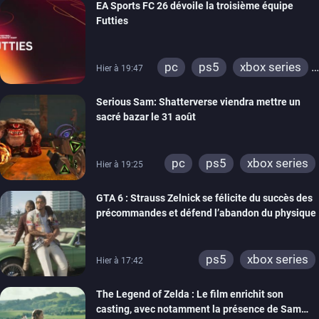
EA Sports FC 26 dévoile la troisième équipe
Futties
pc
ps5
xbox series
Hier à 19:47
switch
ps4
Serious Sam: Shatterverse viendra mettre un
xbox one
switch 2
sacré bazar le 31 août
pc
ps5
xbox series
Hier à 19:25
GTA 6 : Strauss Zelnick se félicite du succès des
précommandes et défend l’abandon du physique
ps5
xbox series
Hier à 17:42
The Legend of Zelda : Le film enrichit son
casting, avec notamment la présence de Sam