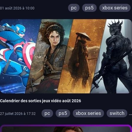
pc
ps5
xbox series
01 août 2026 à 10:00
Calendrier des sorties jeux vidéo août 2026
pc
ps5
xbox series
switch
27 juillet 2026 à 17:32
ps4
xbox one
switch 2