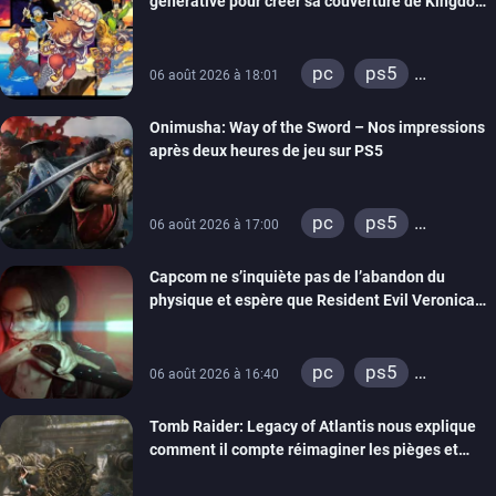
générative pour créer sa couverture de Kingdom
Hearts Collection
pc
ps5
06 août 2026 à 18:01
xbox series
Onimusha: Way of the Sword – Nos impressions
switch 2
après deux heures de jeu sur PS5
pc
ps5
06 août 2026 à 17:00
xbox series
Capcom ne s’inquiète pas de l’abandon du
switch 2
physique et espère que Resident Evil Veronica
imitera Requiem pour dynamiser la série
pc
ps5
06 août 2026 à 16:40
xbox series
Tomb Raider: Legacy of Atlantis nous explique
switch 2
comment il compte réimaginer les pièges et
énigmes dans une nouvelle vidéo des coulisses