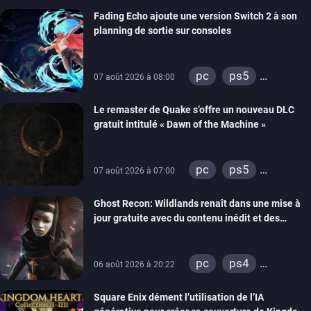
Fading Echo ajoute une version Switch 2 à son
planning de sortie sur consoles
pc
ps5
07 août 2026 à 08:00
xbox series
Le remaster de Quake s’offre un nouveau DLC
gratuit intitulé « Dawn of the Machine »
pc
ps5
07 août 2026 à 07:00
xbox series
Ghost Recon: Wildlands renaît dans une mise à
switch
ps4
jour gratuite avec du contenu inédit et des
xbox one
visuels améliorés
nintendo 64
pc
ps4
06 août 2026 à 20:22
xbox one
Square Enix dément l’utilisation de l’IA