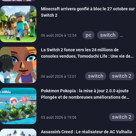
Minecraft arrivera gonflé à bloc le 27 octobre sur
Switch 2
pc
switch
06 août 2026 à 12:54
ps4
ps vita
La Switch 2 fonce vers les 24 millions de
xbox one
wiiu
consoles vendues, Tomodachi Life : Une vie de
3ds
ps3
rêve dépasse aujourd’hui les 8 millions
xbox 360
switch 2
switch
switch 2
06 août 2026 à 12:01
Pokémon Pokopia : la mise à jour 2.0.0 ajoute
Plongée et de nombreuses améliorations de
confort
switch 2
05 août 2026 à 19:06
Assassin’s Creed : Le réalisateur de AC Valhalla