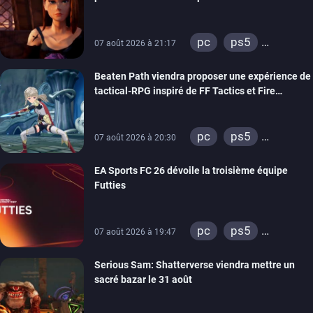
ps4
xbox one
THQ Nordic
switch 2
pc
ps5
07 août 2026 à 21:17
xbox series
Beaten Path viendra proposer une expérience de
switch
stadia
tactical-RPG inspiré de FF Tactics et Fire
ps4
xbox one
Emblem
pc
ps5
07 août 2026 à 20:30
xbox series
EA Sports FC 26 dévoile la troisième équipe
switch
Futties
pc
ps5
07 août 2026 à 19:47
xbox series
Serious Sam: Shatterverse viendra mettre un
switch
ps4
sacré bazar le 31 août
xbox one
switch 2