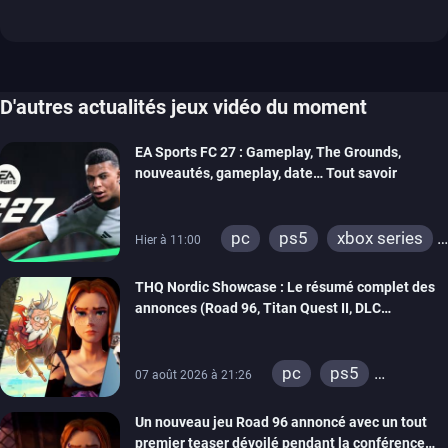
D'autres actualités jeux vidéo du moment
EA Sports FC 27 : Gameplay, The Grounds,
nouveautés, gameplay, date… Tout savoir
pc
ps5
xbox series
Hier à 11:00
switch 2
THQ Nordic Showcase : Le résumé complet des
annonces (Road 96, Titan Quest II, DLC
REANIMAL…)
pc
ps5
07 août 2026 à 21:26
xbox series
Un nouveau jeu Road 96 annoncé avec un tout
switch
stadia
premier teaser dévoilé pendant la conférence