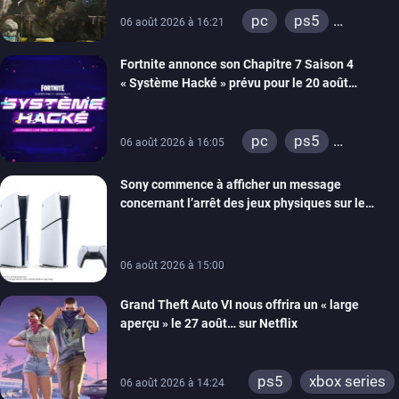
de développement
pc
ps5
06 août 2026 à 16:21
xbox series
Fortnite annonce son Chapitre 7 Saison 4
switch 2
« Système Hacké » prévu pour le 20 août
prochain, tandis que Les Simpson ont fait leur
retour
pc
ps5
06 août 2026 à 16:05
xbox series
Sony commence à afficher un message
switch
ios
concernant l’arrêt des jeux physiques sur le
android
ps4
carton des PlayStation 5
xbox one
switch 2
06 août 2026 à 15:00
Grand Theft Auto VI nous offrira un « large
aperçu » le 27 août… sur Netflix
ps5
xbox series
06 août 2026 à 14:24