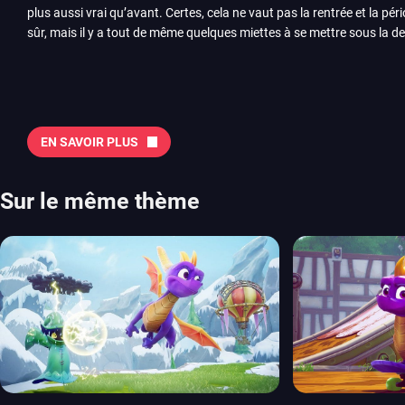
plus aussi vrai qu’avant. Certes, cela ne vaut pas la rentrée et la pér
sûr, mais il y a tout de même quelques miettes à se mettre sous la de
juillet avec Assassin’s Creed et Splatoon. Voyons ensemble tout ce q
Quelles sont les sorties à retenir en août 2026 ? Avant de vous lister jeu par jeu, découvrez
notre sélection en vidéo, qui revient sur les titres à ne pas manquer 
majeures. On pense évidemment au nouveau jeu de combat de Arc 
Tokon ou encore Beast of Reincarnation, qui nous montre que Game F
EN SAVOIR PLUS
chose d’ambitieux que Pokémon. On n’oubliera pas la période de G
Plague Tale et Metal Gear Solid qui seront là. La liste de toutes les s
2026 Vous trouverez ici tous les jeux majeurs qui sortiront au mois 
Sur le même thème
aussi les jeux de ce mois dans notre page dédiée…