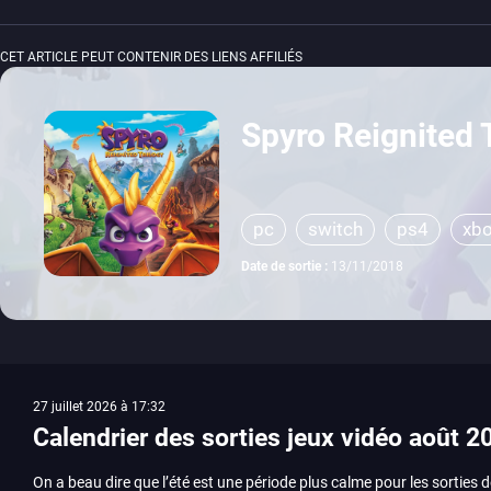
CET ARTICLE PEUT CONTENIR DES LIENS AFFILIÉS
Spyro Reignited 
pc
switch
ps4
xbo
Date de sortie :
13/11/2018
27 juillet 2026 à 17:32
Calendrier des sorties jeux vidéo août 2
On a beau dire que l’été est une période plus calme pour les sorties d