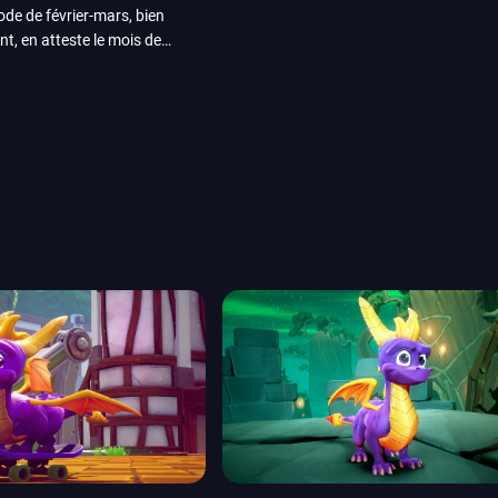
iode de février-mars, bien
nt, en atteste le mois de
ui arrivera en août 2026.
ou les productions plus
System Works avec Marvel
reak sait faire autre
amescom, avec Star Wars,
orties jeux vidéo de août
de juin. Vous trouverez