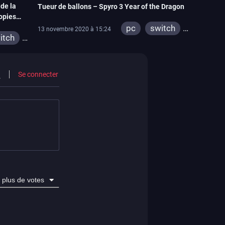
 de la
Tueur de ballons – Spyro 3 Year of the Dragon
copies
pc
switch
13 novembre 2020 à 15:24
itch
ps4
xbox one
Se connecter
plus de votes