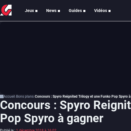
Jeux
News
Guides
Vidéos
Accueil
Bons plans
Concours : Spyro Reignited Trilogy et une Funko Pop Spyro à
Concours : Spyro Reignit
Pop Spyro à gagner
Publié le :
1 décembre 2018 à 16:02