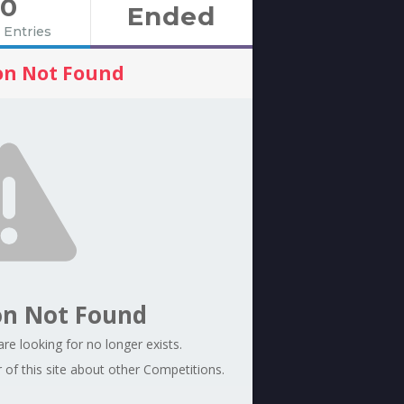
0
Ended
 Entries
on Not Found
on Not Found
re looking for no longer exists.
of this site about other Competitions.