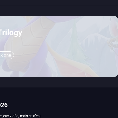
Trilogy
x one
026
e jeux vidéo, mais ce n’est