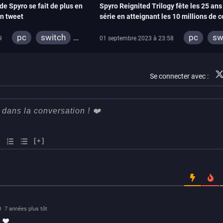
 de Spyro se fait de plus en
Spyro Reignited Trilogy fête les 25 ans
un tweet
série en atteignant les 10 millions de 
écoulées
pc
switch
pc
sw
9
01 septembre 2023 à 23:58
ps4
xbox one
ps4
xbox one
Se connecter avec :
[+]
7 années plus tôt
! ♥