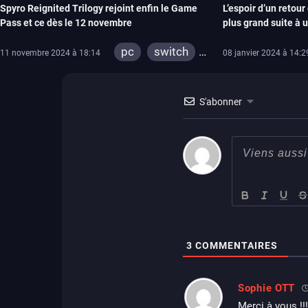
Spyro Reignited Trilogy rejoint enfin le Game
L’espoir d’un retour
Pass et ce dès le 12 novembre
plus grand suite à 
pc
switch
11 novembre 2024 à 18:14
08 janvier 2024 à 14:2
ps4
xbox one
S'abonner
3
COMMENTAIRES
Sophie OTT
Merci à vous !!