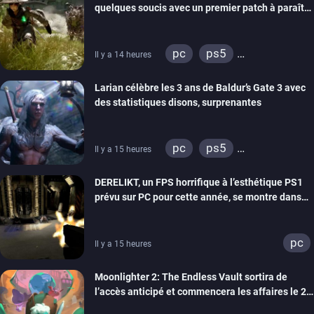
quelques soucis avec un premier patch à paraître
bientôt
pc
ps5
Il y a 14 heures
xbox series
Larian célèbre les 3 ans de Baldur’s Gate 3 avec
des statistiques disons, surprenantes
pc
ps5
Il y a 15 heures
xbox series
DERELIKT, un FPS horrifique à l’esthétique PS1
prévu sur PC pour cette année, se montre dans
un trailer de gameplay
pc
Il y a 15 heures
Moonlighter 2: The Endless Vault sortira de
l’accès anticipé et commencera les affaires le 2
septembre