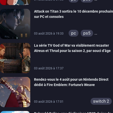
xbox series
Attack on Titan 3 sortira le 10 décembre prochain
sur PC et consoles
pc
ps5
03 août 2026 à 19:33
xbox series
La série TV God of War va visiblement recaster
switch 2
Atreus et Thrud pour la saison 2, par souci d’âge
03 août 2026 à 17:37
Rendez-vous le 4 août pour un Nintendo Direct
dédié à Fire Emblem: Fortune’s Weave
switch 2
03 août 2026 à 17:01