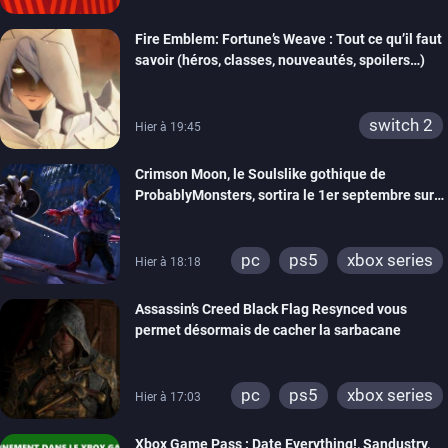
Fire Emblem: Fortune’s Weave : Tout ce qu’il faut
savoir (héros, classes, nouveautés, spoilers…)
switch 2
Hier à 19:45
Crimson Moon, le Soulslike gothique de
ProbablyMonsters, sortira le 1er septembre sur
PC, PS5 et Xbox Series
pc
ps5
xbox series
Hier à 18:18
Assassin’s Creed Black Flag Resynced vous
permet désormais de cacher la sarbacane
pc
ps5
xbox series
Hier à 17:03
Xbox Game Pass : Date Everything!, Sandustry,