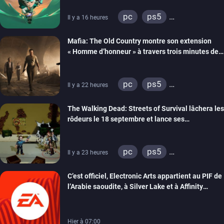
pc
ps5
Il y a 16 heures
xbox series
Mafia: The Old Country montre son extension
« Homme d’honneur » à travers trois minutes de
gameplay commenté
pc
ps5
Il y a 22 heures
xbox series
The Walking Dead: Streets of Survival lâchera les
rôdeurs le 18 septembre et lance ses
précommandes
pc
ps5
Il y a 23 heures
xbox series
switch
C’est officiel, Electronic Arts appartient au PIF de
switch 2
l’Arabie saoudite, à Silver Lake et à Affinity
Partners
Hier à 07:00