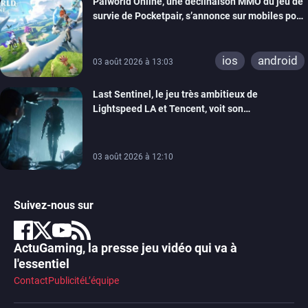
Palworld Online, une déclinaison MMO du jeu de
survie de Pocketpair, s’annonce sur mobiles pour
cette année
ios
android
03 août 2026 à 13:03
Last Sentinel, le jeu très ambitieux de
Lightspeed LA et Tencent, voit son
développement coupé, 80 personnes sont
licenciées
03 août 2026 à 12:10
Suivez-nous sur
ActuGaming, la presse jeu vidéo qui va à
l'essentiel
Contact
Publicité
L’équipe