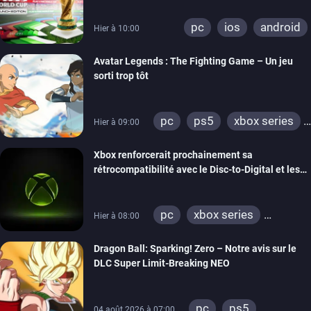
pc
ios
android
Hier à 10:00
Avatar Legends : The Fighting Game – Un jeu
sorti trop tôt
pc
ps5
xbox series
Hier à 09:00
switch
switch 2
Xbox renforcerait prochainement sa
rétrocompatibilité avec le Disc-to-Digital et les
portages de jeux Xbox 360 sur PC
pc
xbox series
Hier à 08:00
xbox one
xbox 360
Dragon Ball: Sparking! Zero – Notre avis sur le
DLC Super Limit-Breaking NEO
pc
ps5
04 août 2026 à 07:00