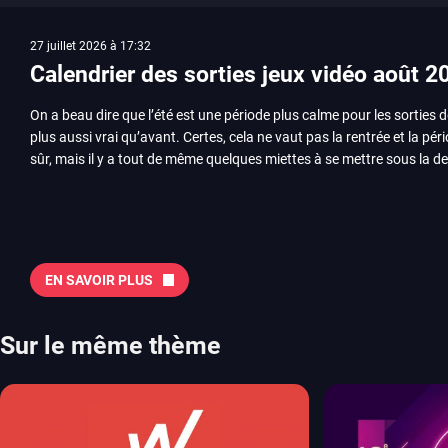
27 juillet 2026 à 17:32
Calendrier des sorties jeux vidéo août 2
On a beau dire que l’été est une période plus calme pour les sorties d
plus aussi vrai qu’avant. Certes, cela ne vaut pas la rentrée et la pér
sûr, mais il y a tout de même quelques miettes à se mettre sous la de
juillet avec Assassin’s Creed et Splatoon. Voyons ensemble tout ce q
Quelles sont les sorties à retenir en août 2026 ? Avant de vous lister jeu par jeu, découvrez
notre sélection en vidéo, qui revient sur les titres à ne pas manquer 
majeures. On pense évidemment au nouveau jeu de combat de Arc 
Tokon ou encore Beast of Reincarnation, qui nous montre que Game F
EN SAVOIR PLUS
chose d’ambitieux que Pokémon. On n’oubliera pas la période de G
Plague Tale et Metal Gear Solid qui seront là. La liste de toutes les s
2026 Vous trouverez ici tous les jeux majeurs qui sortiront au mois 
Sur le même thème
aussi les jeux de ce mois dans notre page dédiée…