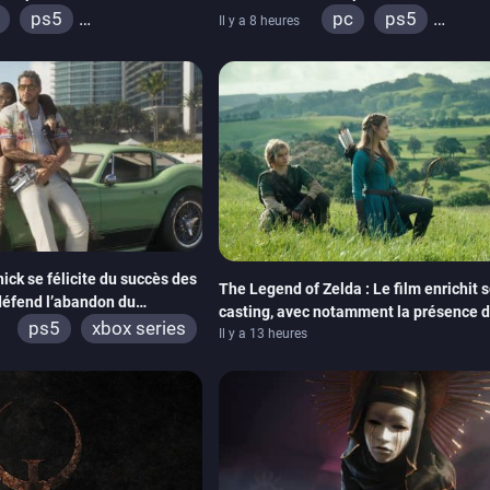
Emblem
ps5
pc
ps5
Il y a 8 heures
ox series
switch
xbox series
swi
adia
ps4
ox one
ick se félicite du succès des
The Legend of Zelda : Le film enrichit 
éfend l’abandon du
casting, avec notamment la présence 
ps5
xbox series
Neill
Il y a 13 heures