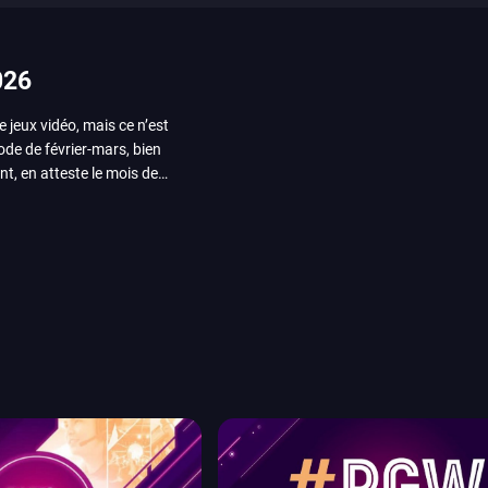
026
e jeux vidéo, mais ce n’est
iode de février-mars, bien
nt, en atteste le mois de
ui arrivera en août 2026.
ou les productions plus
System Works avec Marvel
reak sait faire autre
amescom, avec Star Wars,
orties jeux vidéo de août
de juin. Vous trouverez