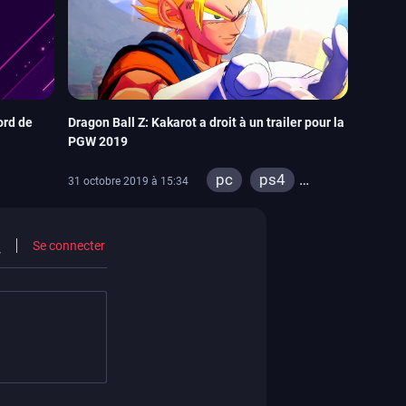
ord de
Dragon Ball Z: Kakarot a droit à un trailer pour la
PGW 2019
pc
ps4
31 octobre 2019 à 15:34
xbox one
Se connecter