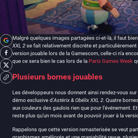
Malgré quelques images partagées ci-et-là, il faut bie
XXL 2
se fait relativement discrète et particulièrement
version jouable lors de la Gamescom, celle-ci n’a enc
que ce sera bien le cas lors de la
Paris Games Week
qu
Plusieurs bornes jouables
Les développeurs nous donnent ainsi rendez-vous sur l
démo exclusive d’
Astérix & Obélix XXL 2
. Quatre bornes
aux couleurs des gaulois rien que pour l’événement. Et
reste plus qu’un mois avant de pouvoir jouer à la versio
Rappelons que cette version remasterisée se veut part
graphismes améliorés et une maniabilité revue, plusie