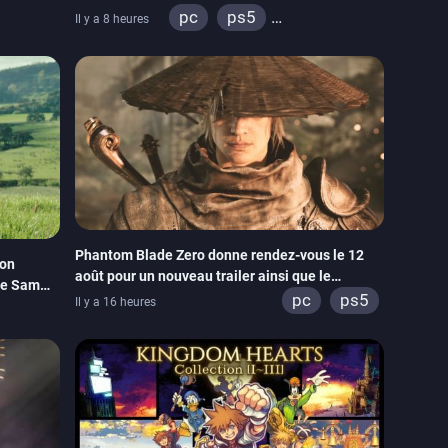
pc
ps5
Il y a 8 heures
tch
xbox series
switch
ps4
xbox one
switch 2
Phantom Blade Zero donne rendez-vous le 12
son
août pour un nouveau trailer ainsi que le
de Sam
lancement des précommandes
pc
ps5
Il y a 16 heures