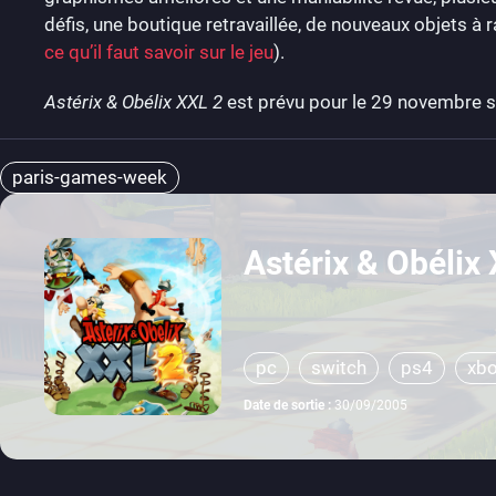
défis, une boutique retravaillée, de nouveaux objets à 
ce qu’il faut savoir sur le jeu
).
Astérix & Obélix XXL 2
est prévu pour le 29 novembre su
paris-games-week
Astérix & Obélix
pc
switch
ps4
xbo
Date de sortie :
30/09/2005