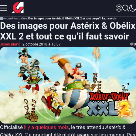
Accueil
Actualités
Des images pour Astérix & Obélix XXL 2 et tout ce qu’il faut savoir
Des images pour Astérix & Obélix
XXL 2 et tout ce qu’il faut savoir
Julien Blary
2 octobre 2018 à 16:07
0
Officialisé
il y a quelques mois
, le très attendu
Astérix &
Obélix XXL 2
a pourtant été plutôt avare sur les images. Pas