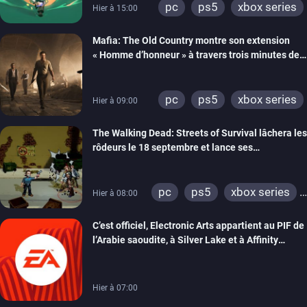
pc
ps5
xbox series
Hier à 15:00
Mafia: The Old Country montre son extension
« Homme d’honneur » à travers trois minutes de
gameplay commenté
pc
ps5
xbox series
Hier à 09:00
The Walking Dead: Streets of Survival lâchera les
rôdeurs le 18 septembre et lance ses
précommandes
pc
ps5
xbox series
Hier à 08:00
switch
switch 2
C’est officiel, Electronic Arts appartient au PIF de
l’Arabie saoudite, à Silver Lake et à Affinity
Partners
Hier à 07:00