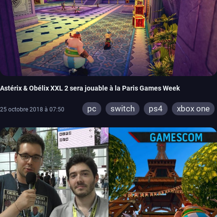
Astérix & Obélix XXL 2 sera jouable à la Paris Games Week
pc
switch
ps4
xbox one
25 octobre 2018 à 07:50