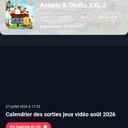
Astérix & Obélix XXL 2
pc
switch
ps4
xbox one
playstation 2
Date de sortie :
30/09/2005
27 juillet 2026 à 17:32
Calendrier des sorties jeux vidéo août 2026
EN SAVOIR PLUS