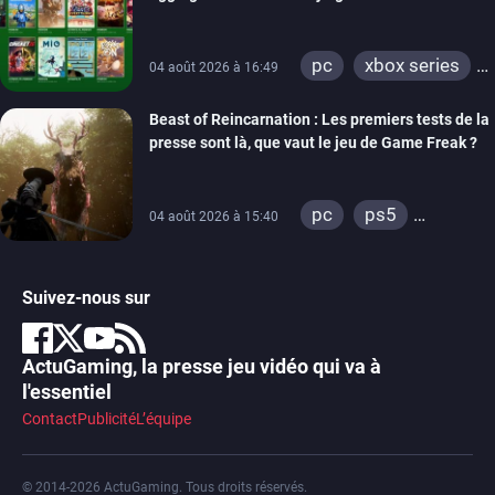
pc
xbox series
04 août 2026 à 16:49
xbox one
Beast of Reincarnation : Les premiers tests de la
presse sont là, que vaut le jeu de Game Freak ?
pc
ps5
04 août 2026 à 15:40
xbox series
Suivez-nous sur
ActuGaming, la presse jeu vidéo qui va à
l'essentiel
Contact
Publicité
L’équipe
© 2014-2026 ActuGaming. Tous droits réservés.