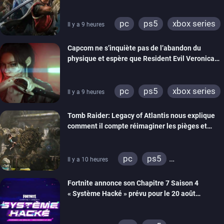
pc
ps5
xbox series
Il y a 9 heures
switch 2
Capcom ne s’inquiète pas de l’abandon du
physique et espère que Resident Evil Veronica
imitera Requiem pour dynamiser la série
pc
ps5
xbox series
Il y a 9 heures
switch 2
Tomb Raider: Legacy of Atlantis nous explique
comment il compte réimaginer les pièges et
énigmes dans une nouvelle vidéo des coulisses
de développement
pc
ps5
Il y a 10 heures
xbox series
switch 2
Fortnite annonce son Chapitre 7 Saison 4
« Système Hacké » prévu pour le 20 août
prochain, tandis que Les Simpson ont fait leur
retour