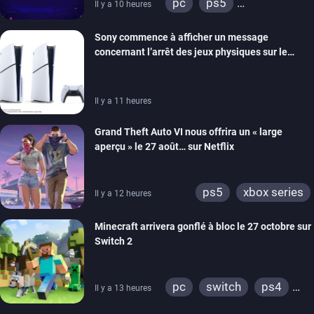
pc
ps5
Il y a 10 heures
xbox series
switch
Sony commence à afficher un message
ios
android
ps4
concernant l’arrêt des jeux physiques sur le
xbox one
switch 2
carton des PlayStation 5
Il y a 11 heures
Grand Theft Auto VI nous offrira un « large
aperçu » le 27 août… sur Netflix
ps5
xbox series
Il y a 12 heures
Minecraft arrivera gonflé à bloc le 27 octobre sur
Switch 2
pc
switch
ps4
Il y a 13 heures
ps vita
xbox one