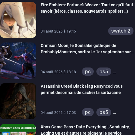
Fire Emblem: Fortune’s Weave : Tout ce qu’il faut
savoir (héros, classes, nouveautés, spoilers…)
switch 2
04 août 2026 à 19:45
Crimson Moon, le Soulslike gothique de
ProbablyMonsters, sortira le 1er septembre sur
PC, PS5 et Xbox Series
pc
ps5
04 août 2026 à 18:18
xbox series
Assassin’s Creed Black Flag Resynced vous
permet désormais de cacher la sarbacane
pc
ps5
04 août 2026 à 17:03
xbox series
Xbox Game Pass : Date Everything!, Sandustry,
Egging On et d’autres rejoignent le service