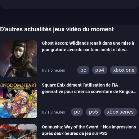
D'autres actualités jeux vidéo du moment
Ghost Recon: Wildlands renaît dans une mise à
jour gratuite avec du contenu inédit et des
visuels améliorés
pc
ps4
xbox one
Il y a 6 heures
Square Enix dément l’utilisation de l’IA
générative pour créer sa couverture de Kingdom
Hearts Collection
pc
ps5
xbox series
Il y a 8 heures
switch 2
Onimusha: Way of the Sword – Nos impressions
après deux heures de jeu sur PS5