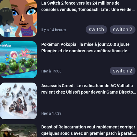
La Switch 2 fonce vers les 24 millions de
wiiu
3ds
ps3
consoles vendues, Tomodachi Life : Une vie de
xbox 360
switch 2
rêve dépasse aujourd’hui les 8 millions
switch
switch 2
Il y a 14 heures
Pokémon Pokopia : la mise à jour 2.0.0 ajoute
Plongée et de nombreuses améliorations de
confort
switch 2
Hier à 19:06
Assassin’s Creed : Le réalisateur de AC Valhalla
revient chez Ubisoft pour devenir Game Director
de la marque
Hier à 17:39
Beast of Reincarnation veut rapidement corriger
quelques soucis avec un premier patch à paraître