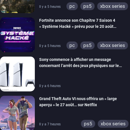
pc
ps5
xbox series
Il y a 5 heures
switch 2
Fortnite annonce son Chapitre 7 Saison 4
« Système Hacké » prévu pour le 20 août
prochain, tandis que Les Simpson ont fait leur
retour
pc
ps5
xbox series
Il y a 5 heures
switch
ios
android
Sony commence à afficher un message
ps4
xbox one
concernant l’arrêt des jeux physiques sur le
switch 2
carton des PlayStation 5
Il y a 6 heures
Grand Theft Auto VI nous offrira un « large
aperçu » le 27 août… sur Netflix
ps5
xbox series
Il y a 7 heures