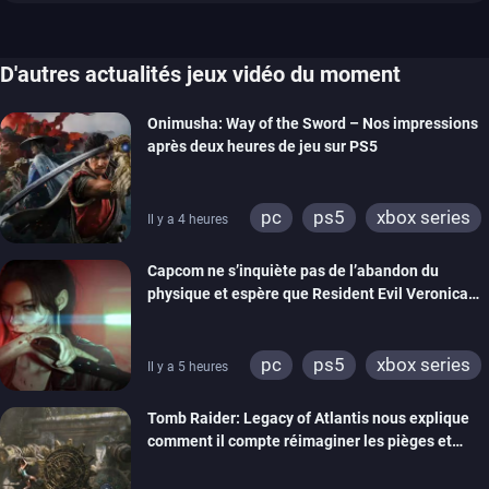
D'autres actualités jeux vidéo du moment
Onimusha: Way of the Sword – Nos impressions
après deux heures de jeu sur PS5
pc
ps5
xbox series
Il y a 4 heures
switch 2
Capcom ne s’inquiète pas de l’abandon du
physique et espère que Resident Evil Veronica
imitera Requiem pour dynamiser la série
pc
ps5
xbox series
Il y a 5 heures
switch 2
Tomb Raider: Legacy of Atlantis nous explique
comment il compte réimaginer les pièges et
énigmes dans une nouvelle vidéo des coulisses
de développement