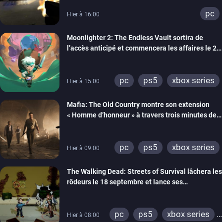
pc
Hier à 16:00
Moonlighter 2: The Endless Vault sortira de
l’accès anticipé et commencera les affaires le 2
septembre
pc
ps5
xbox series
Hier à 15:00
Mafia: The Old Country montre son extension
« Homme d’honneur » à travers trois minutes de
gameplay commenté
pc
ps5
xbox series
Hier à 09:00
The Walking Dead: Streets of Survival lâchera les
rôdeurs le 18 septembre et lance ses
précommandes
pc
ps5
xbox series
Hier à 08:00