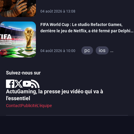
04 août 2026 à 13:08
FIFA World Cup : Le studio Refactor Games,
derrière le jeu de Netflix, a été fermé par Delphi
Interactive
pc
ios
04 août 2026 à 10:00
android
Suivez-nous sur
ActuGaming, la presse jeu vidéo qui va à
l'essentiel
Contact
Publicité
L’équipe
© 2014-2026 ActuGaming. Tous droits réservés.
Règles et CGU