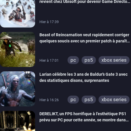
revient chez Ubisoft pour devenir Game Director
de la marque
Hier à 17:39
Beast of Reincarnation veut rapidement corriger
quelques soucis avec un premier patch à paraître
bientôt
pc
ps5
xbox series
Hier à 17:01
Larian célèbre les 3 ans de Baldur’s Gate 3 avec
des statistiques disons, surprenantes
pc
ps5
xbox series
Hier à 16:26
DERELIKT, un FPS horrifique à l’esthétique PS1
prévu sur PC pour cette année, se montre dans
un trailer de gameplay