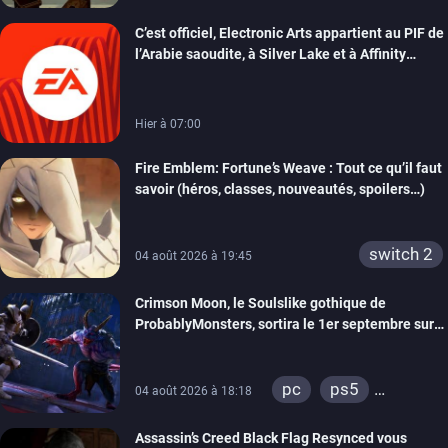
switch
switch 2
C’est officiel, Electronic Arts appartient au PIF de
l’Arabie saoudite, à Silver Lake et à Affinity
Partners
Hier à 07:00
Fire Emblem: Fortune’s Weave : Tout ce qu’il faut
savoir (héros, classes, nouveautés, spoilers…)
switch 2
04 août 2026 à 19:45
Crimson Moon, le Soulslike gothique de
ProbablyMonsters, sortira le 1er septembre sur
PC, PS5 et Xbox Series
pc
ps5
04 août 2026 à 18:18
xbox series
Assassin’s Creed Black Flag Resynced vous