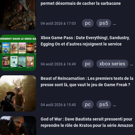
permet désormais de cacher la sarbacane
pc
ps5
04 août 2026 à 17:03
xbox series
Xbox Game Pass : Date Everything!, Sandustry,
Egging On et d’autres rejoignent le service
pc
xbox series
04 août 2026 à 16:49
xbox one
Beast of Reincarnation : Les premiers tests de la
presse sont là, que vaut le jeu de Game Freak ?
pc
ps5
04 août 2026 à 15:40
xbox series
God of War : Dave Bautista serait pressenti pour
reprendre le rôle de Kratos pour la série Amazon