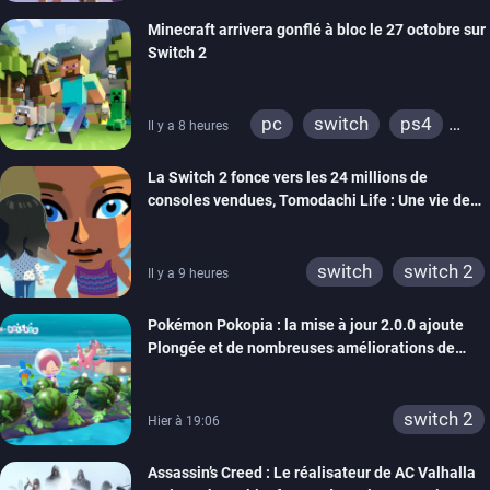
Minecraft arrivera gonflé à bloc le 27 octobre sur
Switch 2
pc
switch
ps4
Il y a 8 heures
ps vita
xbox one
La Switch 2 fonce vers les 24 millions de
wiiu
3ds
ps3
consoles vendues, Tomodachi Life : Une vie de
xbox 360
switch 2
rêve dépasse aujourd’hui les 8 millions
switch
switch 2
Il y a 9 heures
Pokémon Pokopia : la mise à jour 2.0.0 ajoute
Plongée et de nombreuses améliorations de
confort
switch 2
Hier à 19:06
Assassin’s Creed : Le réalisateur de AC Valhalla