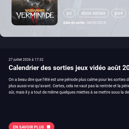
pc
xbox series
ps4
Date de sortie :
08/03/2018
27 juillet 2026 à 17:32
Calendrier des sorties jeux vidéo août 2
On a beau dire que l’été est une période plus calme pour les sorties d
plus aussi vrai qu’avant. Certes, cela ne vaut pas la rentrée et la pér
sûr, mais il y a tout de même quelques miettes à se mettre sous la de
juillet avec Assassin’s Creed et Splatoon. Voyons ensemble tout ce q
Quelles sont les sorties à retenir en août 2026 ? Avant de vous lister jeu par jeu, découvrez
notre sélection en vidéo, qui revient sur les titres à ne pas manquer 
majeures. On pense évidemment au nouveau jeu de combat de Arc 
Tokon ou encore Beast of Reincarnation, qui nous montre que Game F
EN SAVOIR PLUS