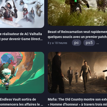
Beast of Reincarnation veut rapidement
Le réalisateur de AC Valhalla
quelques soucis avec un premier patch
t pour devenir Game Director
paraître bientôt
pc
ps5
Il y a 18 heures
xbox series
Endless Vault sortira de
Mafia: The Old Country montre son ext
 commencera les affaires le 2
« Homme d’honneur » à travers trois m