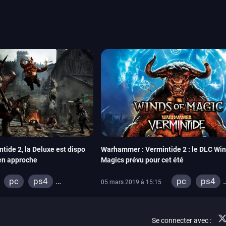
amescom, avec Star Wars,
orties jeux vidéo de août
de juin. Vous trouverez
ide 2, la Deluxe est dispo
Warhammer : Vermintide 2 : le DLC Win
en approche
Magics prévu pour cet été
pc
ps4
pc
ps4
05 mars 2019 à 15:15
xbox one
xbox one
Se connecter avec :