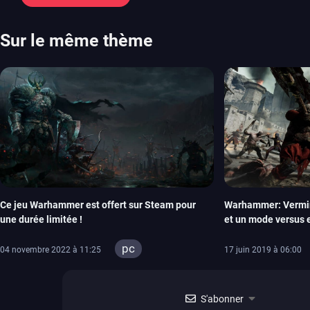
chose d’ambitieux que Pokémon. On n’oubliera pas la période de G
Plague Tale et Metal Gear Solid qui seront là. La liste de toutes les s
2026 Vous trouverez ici tous les jeux majeurs qui sortiront au mois 
Sur le même thème
aussi les jeux de ce mois dans notre page dédiée…
Ce jeu Warhammer est offert sur Steam pour
Warhammer: Vermint
une durée limitée !
et un mode versus 
pc
04 novembre 2022 à 11:25
17 juin 2019 à 06:00
xbox series
ps4
S'abonner
xbox one