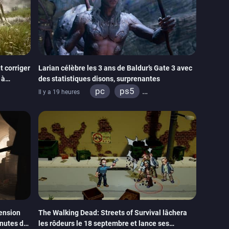
 corriger
Larian célèbre les 3 ans de Baldur’s Gate 3 avec
 à
des statistiques disons, surprenantes
pc
ps5
Il y a 19 heures
xbox series
ension
The Walking Dead: Streets of Survival lâchera
inutes de
les rôdeurs le 18 septembre et lance ses