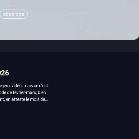
xbox one
026
e jeux vidéo, mais ce n’est
iode de février-mars, bien
nt, en atteste le mois de
ui arrivera en août 2026.
ou les productions plus
System Works avec Marvel
reak sait faire autre