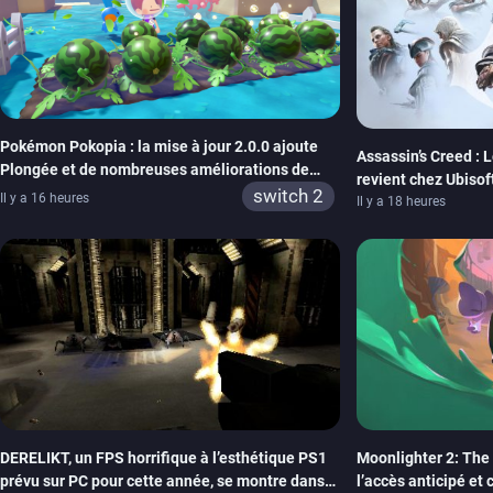
Pokémon Pokopia : la mise à jour 2.0.0 ajoute
Assassin’s Creed : 
Plongée et de nombreuses améliorations de
revient chez Ubisof
confort
switch 2
Il y a 16 heures
de la marque
Il y a 18 heures
DERELIKT, un FPS horrifique à l’esthétique PS1
Moonlighter 2: The 
prévu sur PC pour cette année, se montre dans
l’accès anticipé et