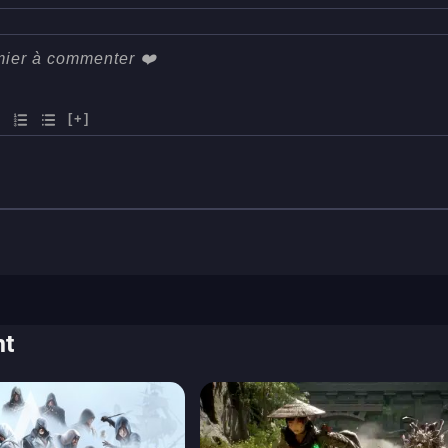
[+]
nt