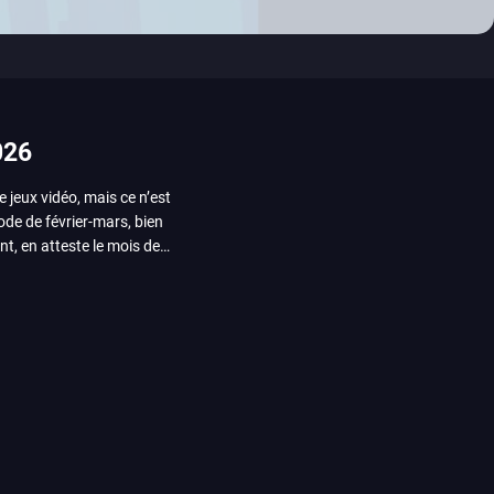
026
e jeux vidéo, mais ce n’est
iode de février-mars, bien
nt, en atteste le mois de
ui arrivera en août 2026.
ou les productions plus
System Works avec Marvel
reak sait faire autre
amescom, avec Star Wars,
orties jeux vidéo de août
de juin. Vous trouverez