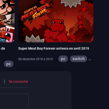
e de
Super Meat Boy Forever arrivera en avril 2019
pc
switch
08 décembre 2018 à 20:01
pc
ps4
xbox one
Se connecter