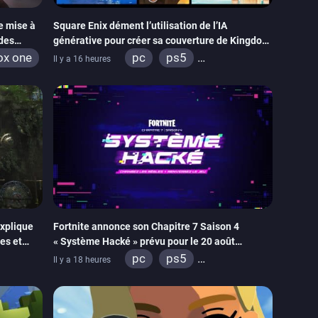
e mise à
Square Enix dément l’utilisation de l’IA
 des
générative pour créer sa couverture de Kingdom
Hearts Collection
ox one
pc
ps5
Il y a 16 heures
xbox series
switch 2
explique
Fortnite annonce son Chapitre 7 Saison 4
es et
« Système Hacké » prévu pour le 20 août
oulisses
prochain, tandis que Les Simpson ont fait leur
pc
ps5
Il y a 18 heures
retour
itch 2
xbox series
switch
ios
android
ps4
xbox one
switch 2