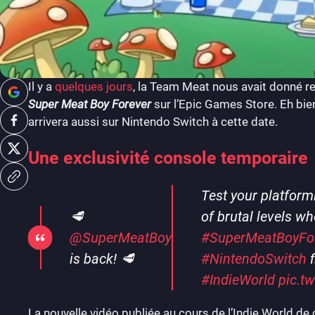
Il y a
quelques jours
, la Team Meat nous avait donné r
Super Meat Boy Forever
sur l’Epic Games Store. Eh bien
arrivera aussi sur Nintendo Switch à cette date.
Une exclusivité console temporaire
Test your platform
🥩
of brutal levels w
@SuperMeatBoy
#SuperMeatBoyFo
is back! 🥩
#NintendoSwitch
f
#IndieWorld
pic.t
La nouvelle vidéo publiée au cours de l’Indie World 