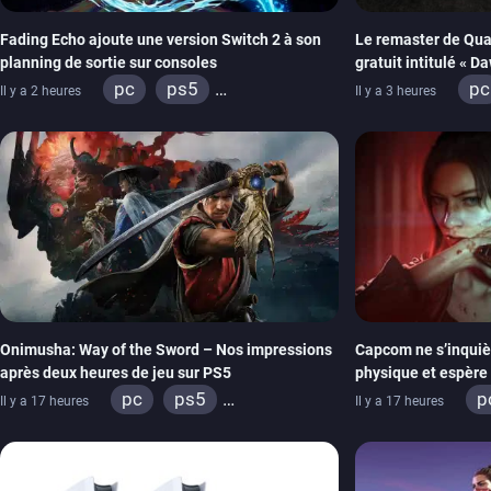
Fading Echo ajoute une version Switch 2 à son
Le remaster de Qua
planning de sortie sur consoles
gratuit intitulé « D
pc
ps5
pc
Il y a 2 heures
Il y a 3 heures
xbox series
xb
ps
ni
Onimusha: Way of the Sword – Nos impressions
Capcom ne s’inquiè
après deux heures de jeu sur PS5
physique et espère 
imitera Requiem po
pc
ps5
p
Il y a 17 heures
Il y a 17 heures
xbox series
switch 2
x