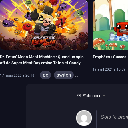
Dr. Fetus’ Mean Meat Machine : Quand un spin-
Trophées / Succès 
off de Super Meat Boy croise Tetris et Candy
Crush
19 avril 2021 à 15:59
pc
switch
17 mars 2023 à 20:18
ps4
ps vita
wiiu
xbox 360
S'abonner