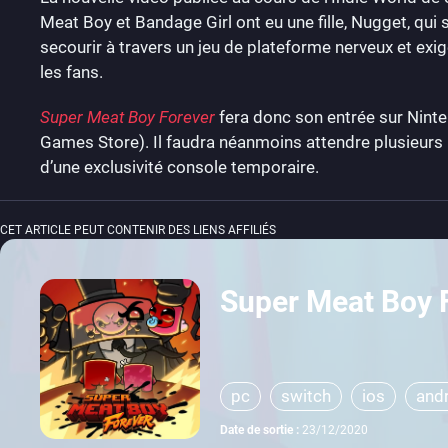
Meat Boy et Bandage Girl ont eu une fille, Nugget, qui s
secourir à travers un jeu de plateforme nerveux et exig
les fans.
Super Meat Boy Forever
fera donc son entrée sur Ninte
Games Store). Il faudra néanmoins attendre plusieurs 
d’une exclusivité console temporaire.
CET ARTICLE PEUT CONTENIR DES LIENS AFFILIÉS
Super Meat Boy 
pc
switch
ios
and
Date de sortie :
23/12/2020