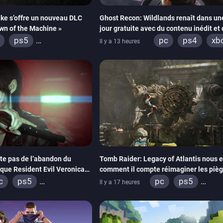
ke s’offre un nouveau DLC
Ghost Recon: Wildlands renaît dans un
awn of the Machine »
jour gratuite avec du contenu inédit et
visuels améliorés
ps5
pc
ps4
xb
Il y a 13 heures
ox series
switch
4
xbox one
ntendo 64
te pas de l’abandon du
Tomb Raider: Legacy of Atlantis nous 
que Resident Evil Veronica
comment il compte réimaginer les pièg
ur dynamiser la série
énigmes dans une nouvelle vidéo des c
c
ps5
pc
ps5
Il y a 17 heures
de développement
box series
switch 2
xbox series
sw