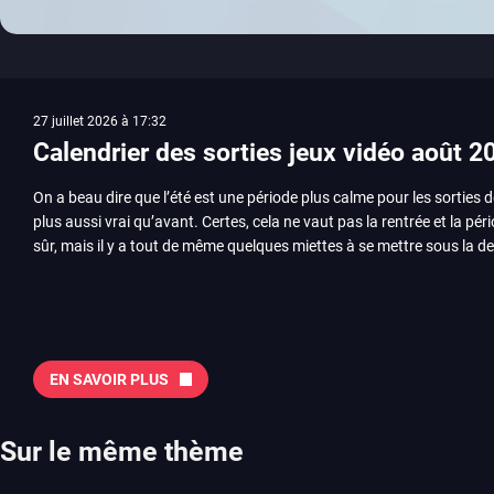
27 juillet 2026 à 17:32
Calendrier des sorties jeux vidéo août 2
On a beau dire que l’été est une période plus calme pour les sorties d
plus aussi vrai qu’avant. Certes, cela ne vaut pas la rentrée et la pér
sûr, mais il y a tout de même quelques miettes à se mettre sous la de
juillet avec Assassin’s Creed et Splatoon. Voyons ensemble tout ce q
Quelles sont les sorties à retenir en août 2026 ? Avant de vous lister jeu par jeu, découvrez
notre sélection en vidéo, qui revient sur les titres à ne pas manquer 
majeures. On pense évidemment au nouveau jeu de combat de Arc 
Tokon ou encore Beast of Reincarnation, qui nous montre que Game F
EN SAVOIR PLUS
chose d’ambitieux que Pokémon. On n’oubliera pas la période de G
Plague Tale et Metal Gear Solid qui seront là. La liste de toutes les s
2026 Vous trouverez ici tous les jeux majeurs qui sortiront au mois 
Sur le même thème
aussi les jeux de ce mois dans notre page dédiée…