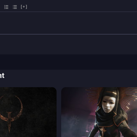
[+]
nt