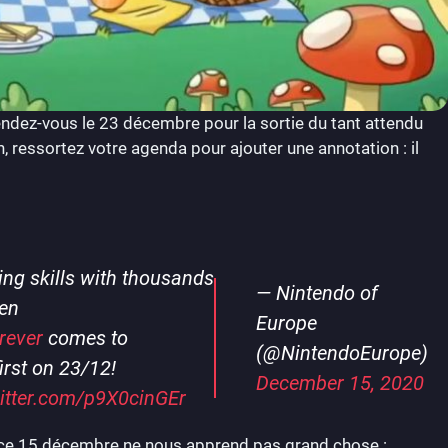
endez-vous le 23 décembre pour la sortie du tant attendu
, ressortez votre agenda pour ajouter une annotation : il
ing skills with thousands
— Nintendo of
hen
Europe
rever
comes to
(@NintendoEurope)
irst on 23/12!
December 15, 2020
witter.com/p9X0cinGEr
de ce 15 décembre ne nous apprend pas grand chose :