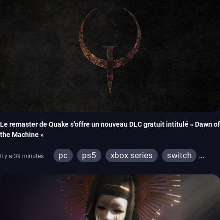
Le remaster de Quake s’offre un nouveau DLC gratuit intitulé « Dawn of
the Machine »
pc
ps5
xbox series
switch
Il y a 39 minutes
ps4
xbox one
nintendo 64