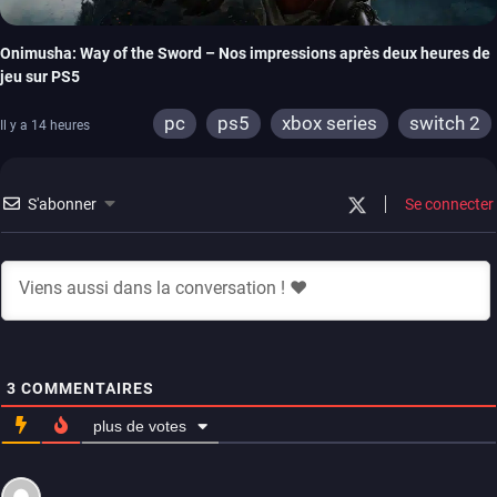
Onimusha: Way of the Sword – Nos impressions après deux heures de
jeu sur PS5
pc
ps5
xbox series
switch 2
Il y a 14 heures
S'abonner
Se connecter
3
COMMENTAIRES
plus de votes