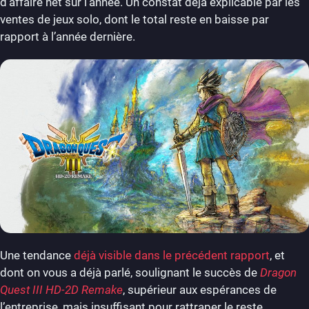
d’affaire net sur l’année. Un constat déjà explicable par les
ventes de jeux solo, dont le total reste en baisse par
rapport à l’année dernière.
Une tendance
déjà visible dans le précédent rapport
, et
dont on vous a déjà parlé, soulignant le succès de
Dragon
Quest III HD-2D Remake
, supérieur aux espérances de
l’entreprise, mais insuffisant pour rattraper le reste.