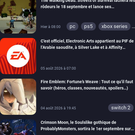
The Walking Dead: Streets of Survival lâchera les
rôdeurs le 18 septembre et lance ses
précommandes
pc
ps5
xbox series
Hier à 08:00
switch
switch 2
C’est officiel, Electronic Arts appartient au PIF de
l’Arabie saoudite, à Silver Lake et à Affinity
Partners
05 août 2026 à 07:00
Fire Emblem: Fortune’s Weave : Tout ce qu’il faut
savoir (héros, classes, nouveautés, spoilers…)
switch 2
04 août 2026 à 19:45
Crimson Moon, le Soulslike gothique de
ProbablyMonsters, sortira le 1er septembre sur