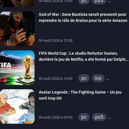
pc
ps5
04 août 2026 à 15:40
xbox series
God of War : Dave Bautista serait pressenti pour
reprendre le rôle de Kratos pour la série Amazon
04 août 2026 à 13:08
FIFA World Cup : Le studio Refactor Games,
derrière le jeu de Netflix, a été fermé par Delphi
Interactive
pc
ios
04 août 2026 à 10:00
android
Avatar Legends : The Fighting Game – Un jeu
sorti trop tôt
pc
ps5
04 août 2026 à 09:00
xbox series