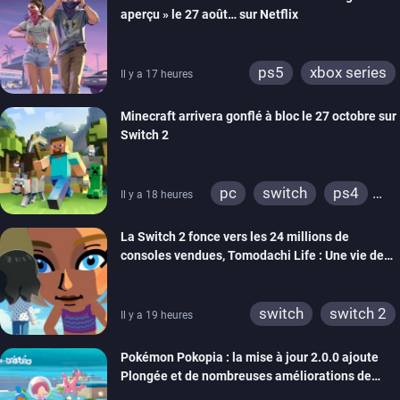
aperçu » le 27 août… sur Netflix
ps5
xbox series
Il y a 17 heures
Minecraft arrivera gonflé à bloc le 27 octobre sur
Switch 2
pc
switch
ps4
Il y a 18 heures
ps vita
xbox one
La Switch 2 fonce vers les 24 millions de
wiiu
3ds
ps3
consoles vendues, Tomodachi Life : Une vie de
xbox 360
switch 2
rêve dépasse aujourd’hui les 8 millions
switch
switch 2
Il y a 19 heures
Pokémon Pokopia : la mise à jour 2.0.0 ajoute
Plongée et de nombreuses améliorations de
confort