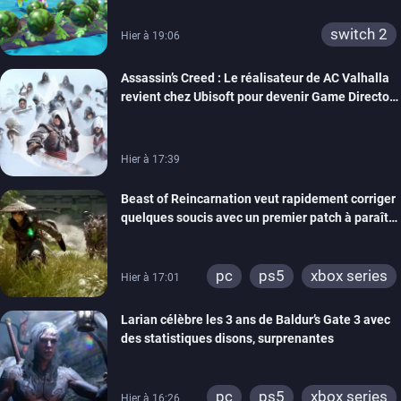
switch 2
Hier à 19:06
Assassin’s Creed : Le réalisateur de AC Valhalla
revient chez Ubisoft pour devenir Game Director
de la marque
Hier à 17:39
Beast of Reincarnation veut rapidement corriger
quelques soucis avec un premier patch à paraître
bientôt
pc
ps5
xbox series
Hier à 17:01
Larian célèbre les 3 ans de Baldur’s Gate 3 avec
des statistiques disons, surprenantes
pc
ps5
xbox series
Hier à 16:26