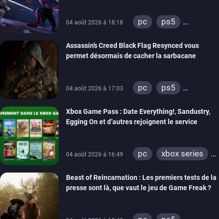
PC, PS5 et Xbox Series
pc
ps5
04 août 2026 à 18:18
xbox series
Assassin’s Creed Black Flag Resynced vous
permet désormais de cacher la sarbacane
pc
ps5
04 août 2026 à 17:03
xbox series
Xbox Game Pass : Date Everything!, Sandustry,
Egging On et d’autres rejoignent le service
pc
xbox series
04 août 2026 à 16:49
xbox one
Beast of Reincarnation : Les premiers tests de la
presse sont là, que vaut le jeu de Game Freak ?