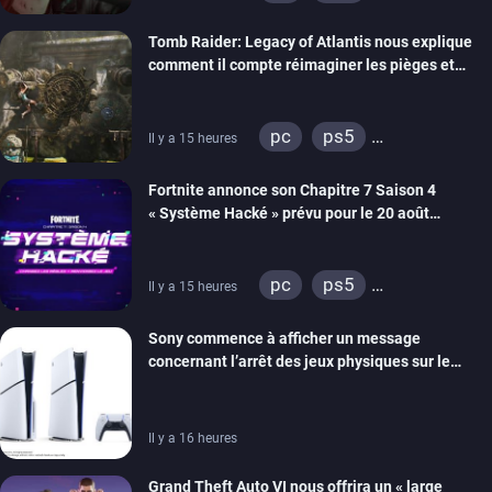
xbox series
switch 2
Tomb Raider: Legacy of Atlantis nous explique
comment il compte réimaginer les pièges et
énigmes dans une nouvelle vidéo des coulisses
de développement
pc
ps5
Il y a 15 heures
xbox series
switch 2
Fortnite annonce son Chapitre 7 Saison 4
« Système Hacké » prévu pour le 20 août
prochain, tandis que Les Simpson ont fait leur
retour
pc
ps5
Il y a 15 heures
xbox series
switch
Sony commence à afficher un message
ios
android
ps4
concernant l’arrêt des jeux physiques sur le
xbox one
switch 2
carton des PlayStation 5
Il y a 16 heures
Grand Theft Auto VI nous offrira un « large