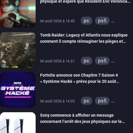
physique et espère que Resident Evil Veronica
imitera Requiem pour dynamiser la série
pc
ps5
06 août 2026 à 16:40
xbox series
Tomb Raider: Legacy of Atlantis nous explique
switch 2
comment il compte réimaginer les pièges et
énigmes dans une nouvelle vidéo des coulisses
de développement
pc
ps5
06 août 2026 à 16:21
xbox series
Fortnite annonce son Chapitre 7 Saison 4
switch 2
« Système Hacké » prévu pour le 20 août
prochain, tandis que Les Simpson ont fait leur
retour
pc
ps5
06 août 2026 à 16:05
xbox series
Sony commence à afficher un message
switch
ios
concernant l’arrêt des jeux physiques sur le
android
ps4
carton des PlayStation 5
xbox one