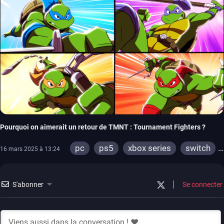
Pourquoi on aimerait un retour de TMNT : Tournament Fighters ?
pc
ps5
xbox series
switch
16 mars 2025 à 13:24
ps4
xbox one
S'abonner
Se connecter