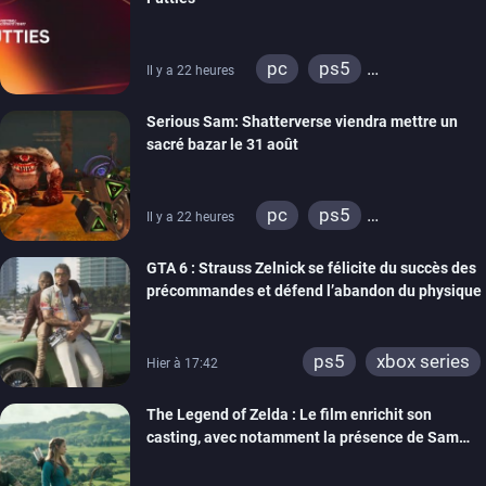
pc
ps5
Il y a 22 heures
xbox series
switch
Serious Sam: Shatterverse viendra mettre un
ps4
xbox one
sacré bazar le 31 août
switch 2
pc
ps5
Il y a 22 heures
xbox series
GTA 6 : Strauss Zelnick se félicite du succès des
précommandes et défend l’abandon du physique
ps5
xbox series
Hier à 17:42
The Legend of Zelda : Le film enrichit son
casting, avec notamment la présence de Sam
Neill