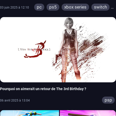
pc
ps5
xbox series
switch
03 juin 2025 à 12:10
ps4
xbox one
Pourquoi on aimerait un retour de The 3rd Birthday ?
psp
06 avril 2025 à 13:04