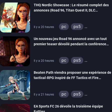
THQ Nordic Showcase : Le résumé complet des
annonces (Road 96, Titan Quest II, DLC
REANIMAL…)
pc
ps5
Il y a 20 heures
xbox series
switch
Un nouveau jeu Road 96 annoncé avec un tout
stadia
ps4
premier teaser dévoilé pendant la conférence
xbox one
switch 2
THQ Nordic
pc
ps5
Il y a 20 heures
xbox series
switch
Beaten Path viendra proposer une expérience de
stadia
ps4
tactical-RPG inspiré de FF Tactics et Fire
xbox one
Emblem
pc
ps5
Il y a 21 heures
xbox series
switch
EA Sports FC 26 dévoile la troisième équipe
Futties