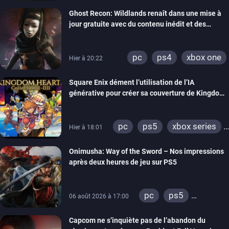
switch
ps4
Ghost Recon: Wildlands renaît dans une mise à
xbox one
nintendo 64
jour gratuite avec du contenu inédit et des
visuels améliorés
pc
ps4
xbox one
Hier à 20:22
Square Enix dément l’utilisation de l’IA
générative pour créer sa couverture de Kingdom
Hearts Collection
pc
ps5
xbox series
Hier à 18:01
switch 2
Onimusha: Way of the Sword – Nos impressions
après deux heures de jeu sur PS5
pc
ps5
06 août 2026 à 17:00
xbox series
Capcom ne s’inquiète pas de l’abandon du
switch 2