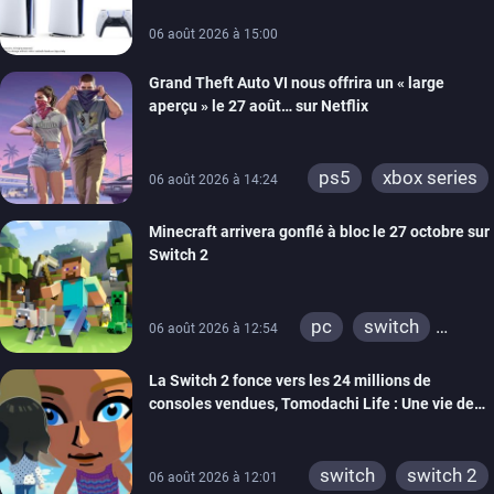
switch 2
06 août 2026 à 15:00
Grand Theft Auto VI nous offrira un « large
aperçu » le 27 août… sur Netflix
ps5
xbox series
06 août 2026 à 14:24
Minecraft arrivera gonflé à bloc le 27 octobre sur
Switch 2
pc
switch
06 août 2026 à 12:54
ps4
ps vita
La Switch 2 fonce vers les 24 millions de
xbox one
wiiu
consoles vendues, Tomodachi Life : Une vie de
3ds
ps3
rêve dépasse aujourd’hui les 8 millions
xbox 360
switch 2
switch
switch 2
06 août 2026 à 12:01