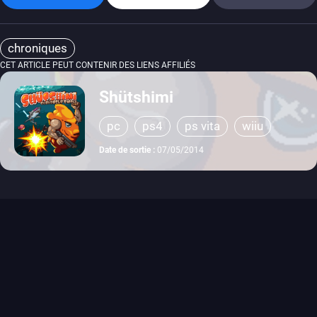
chroniques
CET ARTICLE PEUT CONTENIR DES LIENS AFFILIÉS
Shütshimi
pc
ps4
ps vita
wiiu
Date de sortie :
07/05/2014