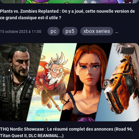
Plants vs. Zombies Replanted : On y a joué, cette nouvelle version de
ce grand classique est-il utile ?
pc
ps5
xbox series
15 octobre 2025 à 11:00
switch
ps4
xbox one
switch 2
THQ Nordic Showcase : Le résumé complet des annonces (Road 96,
Titan Quest II, DLC REANIMAL…)