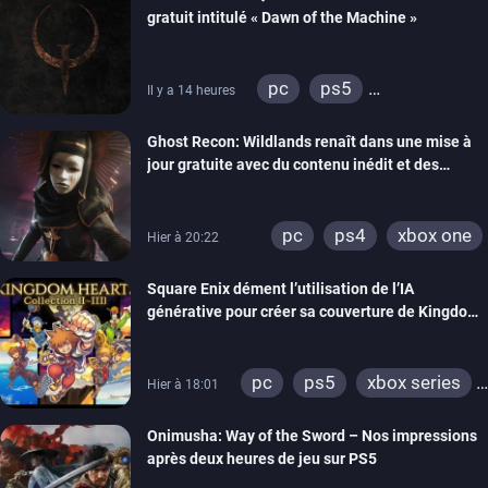
gratuit intitulé « Dawn of the Machine »
pc
ps5
Il y a 14 heures
xbox series
switch
Ghost Recon: Wildlands renaît dans une mise à
ps4
xbox one
jour gratuite avec du contenu inédit et des
nintendo 64
visuels améliorés
pc
ps4
xbox one
Hier à 20:22
Square Enix dément l’utilisation de l’IA
générative pour créer sa couverture de Kingdom
Hearts Collection
pc
ps5
xbox series
Hier à 18:01
switch 2
Onimusha: Way of the Sword – Nos impressions
après deux heures de jeu sur PS5