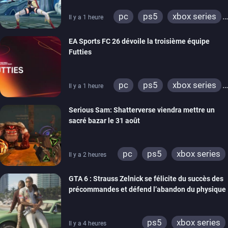
pc
ps5
xbox series
Il y a 1 heure
switch
EA Sports FC 26 dévoile la troisième équipe
Futties
pc
ps5
xbox series
Il y a 1 heure
switch
ps4
Serious Sam: Shatterverse viendra mettre un
xbox one
switch 2
sacré bazar le 31 août
pc
ps5
xbox series
Il y a 2 heures
GTA 6 : Strauss Zelnick se félicite du succès des
précommandes et défend l’abandon du physique
ps5
xbox series
Il y a 4 heures