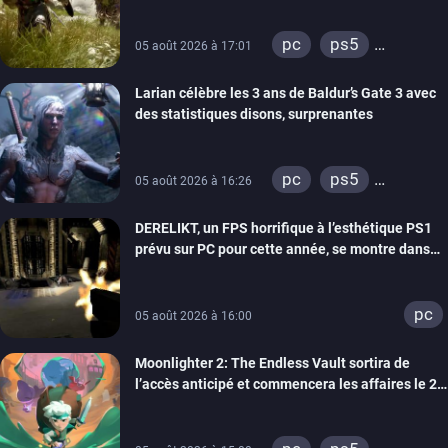
bientôt
pc
ps5
05 août 2026 à 17:01
xbox series
Larian célèbre les 3 ans de Baldur’s Gate 3 avec
des statistiques disons, surprenantes
pc
ps5
05 août 2026 à 16:26
xbox series
DERELIKT, un FPS horrifique à l’esthétique PS1
prévu sur PC pour cette année, se montre dans
un trailer de gameplay
pc
05 août 2026 à 16:00
Moonlighter 2: The Endless Vault sortira de
l’accès anticipé et commencera les affaires le 2
septembre