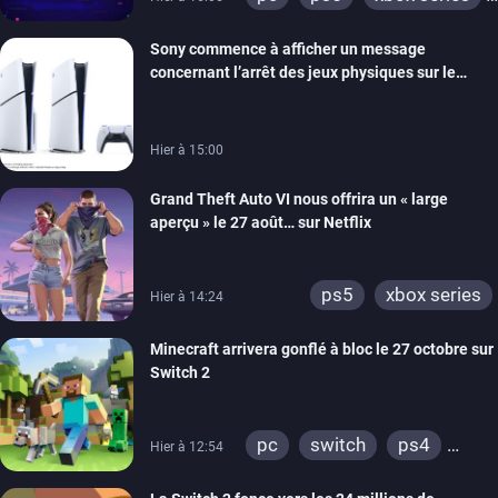
switch
ios
android
Sony commence à afficher un message
ps4
xbox one
concernant l’arrêt des jeux physiques sur le
switch 2
carton des PlayStation 5
Hier à 15:00
Grand Theft Auto VI nous offrira un « large
aperçu » le 27 août… sur Netflix
ps5
xbox series
Hier à 14:24
Minecraft arrivera gonflé à bloc le 27 octobre sur
Switch 2
pc
switch
ps4
Hier à 12:54
ps vita
xbox one