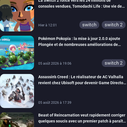
La Switch 2 fonce vers les 24 millions de
wiiu
3ds
ps3
consoles vendues, Tomodachi Life : Une vie de
xbox 360
switch 2
rêve dépasse aujourd’hui les 8 millions
switch
switch 2
Hier à 12:01
Pokémon Pokopia : la mise à jour 2.0.0 ajoute
Plongée et de nombreuses améliorations de
confort
switch 2
05 août 2026 à 19:06
Assassin’s Creed : Le réalisateur de AC Valhalla
revient chez Ubisoft pour devenir Game Director
de la marque
05 août 2026 à 17:39
Beast of Reincarnation veut rapidement corriger
quelques soucis avec un premier patch à paraître