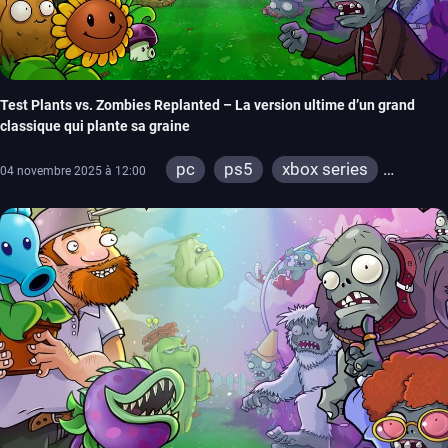
Test Plants vs. Zombies Replanted – La version ultime d’un grand
classique qui plante sa graine
pc
ps5
xbox series
04 novembre 2025 à 12:00
switch
ps4
xbox one
switch 2