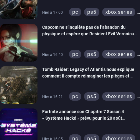
pc
ps5
xbox series
Hier à 17:00
switch 2
Capcom ne s’inquiète pas de l’abandon du
physique et espère que Resident Evil Veronica
imitera Requiem pour dynamiser la série
pc
ps5
xbox series
Hier à 16:40
switch 2
Tomb Raider: Legacy of Atlantis nous explique
comment il compte réimaginer les pièges et
énigmes dans une nouvelle vidéo des coulisses
de développement
pc
ps5
xbox series
Hier à 16:21
switch 2
Fortnite annonce son Chapitre 7 Saison 4
« Système Hacké » prévu pour le 20 août
prochain, tandis que Les Simpson ont fait leur
retour
pc
ps5
xbox series
Hier à 16:05