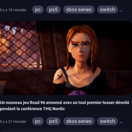
pc
ps5
xbox series
switch
Il y a 18 minutes
stadia
ps4
xbox one
switch 2
Un nouveau jeu Road 96 annoncé avec un tout premier teaser dévoilé
pendant la conférence THQ Nordic
pc
ps5
xbox series
switch
Il y a 27 minutes
stadia
ps4
xbox one