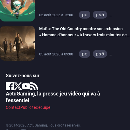
septembre
pc
ps5
05 août 2026 à 15:00
xbox series
Mafia: The Old Country montre son extension
« Homme d’honneur » à travers trois minutes de
gameplay commenté
pc
ps5
05 août 2026 à 09:00
xbox series
Suivez-nous sur
ActuGaming, la presse jeu vidéo qui va à
l'essentiel
Contact
Publicité
L’équipe
© 2014-2026 ActuGaming. Tous droits réservés.