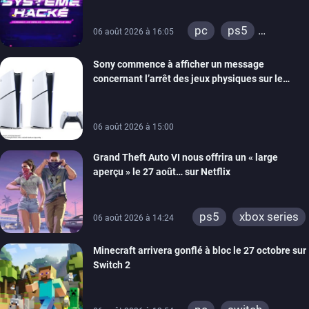
prochain, tandis que Les Simpson ont fait leur
retour
pc
ps5
06 août 2026 à 16:05
xbox series
Sony commence à afficher un message
switch
ios
concernant l’arrêt des jeux physiques sur le
android
ps4
carton des PlayStation 5
xbox one
switch 2
06 août 2026 à 15:00
Grand Theft Auto VI nous offrira un « large
aperçu » le 27 août… sur Netflix
ps5
xbox series
06 août 2026 à 14:24
Minecraft arrivera gonflé à bloc le 27 octobre sur
Switch 2