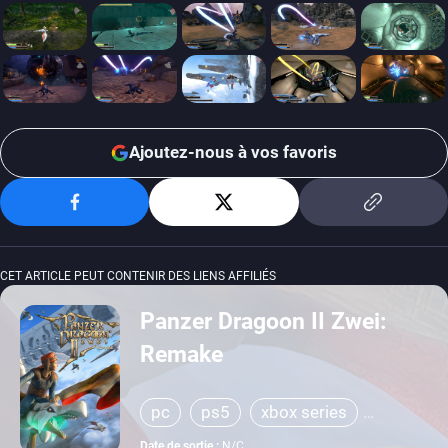
Ajoutez-nous à vos favoris
CET ARTICLE PEUT CONTENIR DES LIENS AFFILIÉS
Panzer Dragoon II Zwei:
Remake
pc
ps5
xbox series
switch
ps4
xbox one
Date de sortie :
N/C