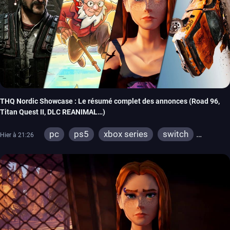
THQ Nordic Showcase : Le résumé complet des annonces (Road 96,
Titan Quest II, DLC REANIMAL…)
pc
ps5
xbox series
switch
Hier à 21:26
stadia
ps4
xbox one
switch 2