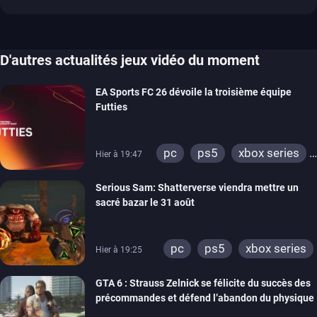
D'autres actualités jeux vidéo du moment
EA Sports FC 26 dévoile la troisième équipe
Futties
pc
ps5
xbox series
Hier à 19:47
switch
ps4
Serious Sam: Shatterverse viendra mettre un
xbox one
switch 2
sacré bazar le 31 août
pc
ps5
xbox series
Hier à 19:25
GTA 6 : Strauss Zelnick se félicite du succès des
précommandes et défend l’abandon du physique