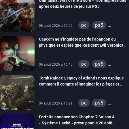
Onimusha: Way of the Sword – Nos impressions
switch 2
après deux heures de jeu sur PS5
pc
ps5
06 août 2026 à 17:00
xbox series
Capcom ne s’inquiète pas de l’abandon du
switch 2
physique et espère que Resident Evil Veronica
imitera Requiem pour dynamiser la série
pc
ps5
06 août 2026 à 16:40
xbox series
Tomb Raider: Legacy of Atlantis nous explique
switch 2
comment il compte réimaginer les pièges et
énigmes dans une nouvelle vidéo des coulisses
de développement
pc
ps5
06 août 2026 à 16:21
xbox series
Fortnite annonce son Chapitre 7 Saison 4
switch 2
« Système Hacké » prévu pour le 20 août