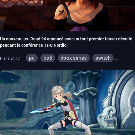
Un nouveau jeu Road 96 annoncé avec un tout premier teaser dévoilé
pendant la conférence THQ Nordic
pc
ps5
xbox series
switch
Hier à 21:17
stadia
ps4
xbox one