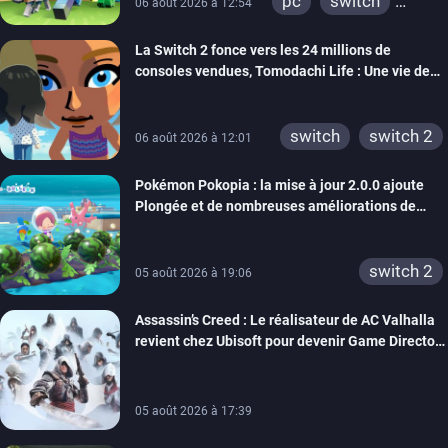
pc
switch
06 août 2026 à 12:54
ps4
ps vita
La Switch 2 fonce vers les 24 millions de
xbox one
wiiu
consoles vendues, Tomodachi Life : Une vie de
3ds
ps3
rêve dépasse aujourd’hui les 8 millions
xbox 360
switch 2
switch
switch 2
06 août 2026 à 12:01
Pokémon Pokopia : la mise à jour 2.0.0 ajoute
Plongée et de nombreuses améliorations de
confort
switch 2
05 août 2026 à 19:06
Assassin’s Creed : Le réalisateur de AC Valhalla
revient chez Ubisoft pour devenir Game Director
de la marque
05 août 2026 à 17:39