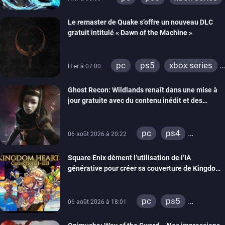
Le remaster de Quake s’offre un nouveau DLC
gratuit intitulé « Dawn of the Machine »
pc
ps5
xbox series
Hier à 07:00
switch
ps4
Ghost Recon: Wildlands renaît dans une mise à
xbox one
nintendo 64
jour gratuite avec du contenu inédit et des
visuels améliorés
pc
ps4
06 août 2026 à 20:22
xbox one
Square Enix dément l’utilisation de l’IA
générative pour créer sa couverture de Kingdom
Hearts Collection
pc
ps5
06 août 2026 à 18:01
xbox series