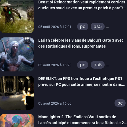
Beast of Reincarnation veut rapidement corriger
quelques soucis avec un premier patch à paraître
bientôt
pc
ps5
05 août 2026 à 17:01
xbox series
Larian célèbre les 3 ans de Baldur’s Gate 3 avec
des statistiques disons, surprenantes
pc
ps5
05 août 2026 à 16:26
xbox series
DERELIKT, un FPS horrifique à l’esthétique PS1
prévu sur PC pour cette année, se montre dans
un trailer de gameplay
pc
05 août 2026 à 16:00
Moonlighter 2: The Endless Vault sortira de
l’accès anticipé et commencera les affaires le 2