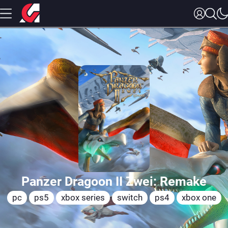
Panzer Dragoon II Zwei: Remake
pc
ps5
xbox series
switch
ps4
xbox one