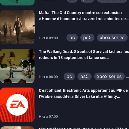
Mafia: The Old Country montre son extension
« Homme d’honneur » à travers trois minutes de
gameplay commenté
pc
ps5
xbox series
Hier à 09:00
The Walking Dead: Streets of Survival lâchera les
rôdeurs le 18 septembre et lance ses
précommandes
pc
ps5
xbox series
Hier à 08:00
switch
switch 2
C’est officiel, Electronic Arts appartient au PIF de
l’Arabie saoudite, à Silver Lake et à Affinity
Partners
Hier à 07:00