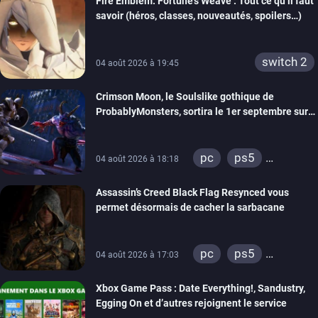
Fire Emblem: Fortune’s Weave : Tout ce qu’il faut
savoir (héros, classes, nouveautés, spoilers…)
switch 2
04 août 2026 à 19:45
Crimson Moon, le Soulslike gothique de
ProbablyMonsters, sortira le 1er septembre sur
PC, PS5 et Xbox Series
pc
ps5
04 août 2026 à 18:18
xbox series
Assassin’s Creed Black Flag Resynced vous
permet désormais de cacher la sarbacane
pc
ps5
04 août 2026 à 17:03
xbox series
Xbox Game Pass : Date Everything!, Sandustry,
Egging On et d’autres rejoignent le service