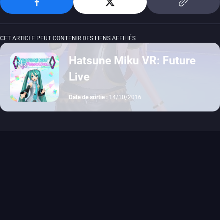
CET ARTICLE PEUT CONTENIR DES LIENS AFFILIÉS
Hatsune Miku VR: Future
Live
Date de sortie :
14/10/2016