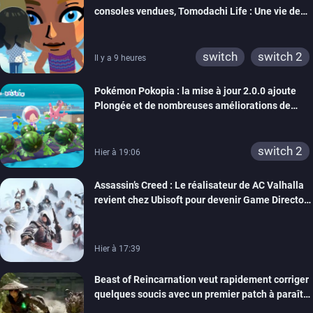
wiiu
3ds
ps3
consoles vendues, Tomodachi Life : Une vie de
xbox 360
switch 2
rêve dépasse aujourd’hui les 8 millions
switch
switch 2
Il y a 9 heures
Pokémon Pokopia : la mise à jour 2.0.0 ajoute
Plongée et de nombreuses améliorations de
confort
switch 2
Hier à 19:06
Assassin’s Creed : Le réalisateur de AC Valhalla
revient chez Ubisoft pour devenir Game Director
de la marque
Hier à 17:39
Beast of Reincarnation veut rapidement corriger
quelques soucis avec un premier patch à paraître
bientôt