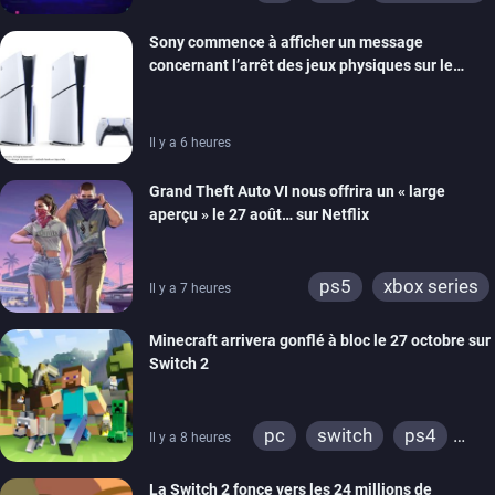
switch
ios
android
Sony commence à afficher un message
ps4
xbox one
concernant l’arrêt des jeux physiques sur le
switch 2
carton des PlayStation 5
Il y a 6 heures
Grand Theft Auto VI nous offrira un « large
aperçu » le 27 août… sur Netflix
ps5
xbox series
Il y a 7 heures
Minecraft arrivera gonflé à bloc le 27 octobre sur
Switch 2
pc
switch
ps4
Il y a 8 heures
ps vita
xbox one
La Switch 2 fonce vers les 24 millions de