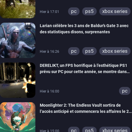
pc
ps5
xbox series
Hier à 17:01
Larian célèbre les 3 ans de Baldur’s Gate 3 avec
des statistiques disons, surprenantes
pc
ps5
xbox series
Hier à 16:26
DERELIKT, un FPS horrifique à l’esthétique PS1
prévu sur PC pour cette année, se montre dans
un trailer de gameplay
pc
Hier à 16:00
Moonlighter 2: The Endless Vault sortira de
l’accès anticipé et commencera les affaires le 2
septembre
pc
ps5
xbox series
Hier à 15:00