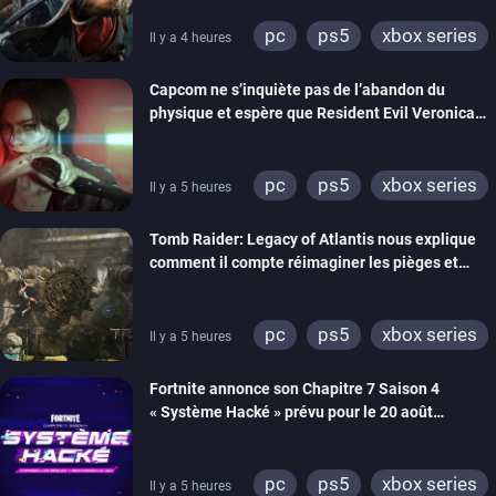
pc
ps5
xbox series
Il y a 4 heures
switch 2
Capcom ne s’inquiète pas de l’abandon du
physique et espère que Resident Evil Veronica
imitera Requiem pour dynamiser la série
pc
ps5
xbox series
Il y a 5 heures
switch 2
Tomb Raider: Legacy of Atlantis nous explique
comment il compte réimaginer les pièges et
énigmes dans une nouvelle vidéo des coulisses
de développement
pc
ps5
xbox series
Il y a 5 heures
switch 2
Fortnite annonce son Chapitre 7 Saison 4
« Système Hacké » prévu pour le 20 août
prochain, tandis que Les Simpson ont fait leur
retour
pc
ps5
xbox series
Il y a 5 heures