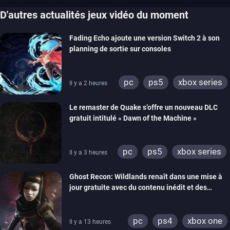
D'autres actualités jeux vidéo du moment
Fading Echo ajoute une version Switch 2 à son
planning de sortie sur consoles
pc
ps5
xbox series
Il y a 2 heures
Le remaster de Quake s’offre un nouveau DLC
gratuit intitulé « Dawn of the Machine »
pc
ps5
xbox series
Il y a 3 heures
switch
ps4
Ghost Recon: Wildlands renaît dans une mise à
xbox one
nintendo 64
jour gratuite avec du contenu inédit et des
visuels améliorés
pc
ps4
xbox one
Il y a 13 heures