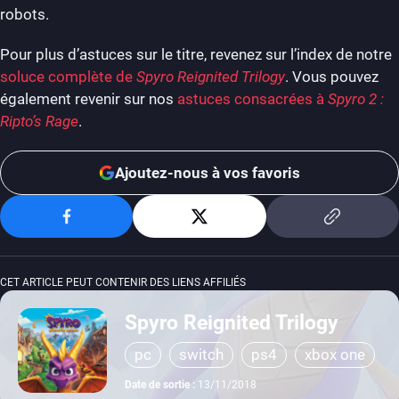
robots.
Pour plus d’astuces sur le titre, revenez sur l’index de notre
soluce complète de
Spyro Reignited Trilogy
. Vous pouvez
également revenir sur nos
astuces consacrées à
Spyro 2 :
Ripto’s Rage
.
Ajoutez-nous à vos favoris
CET ARTICLE PEUT CONTENIR DES LIENS AFFILIÉS
Spyro Reignited Trilogy
pc
switch
ps4
xbox one
Date de sortie :
13/11/2018