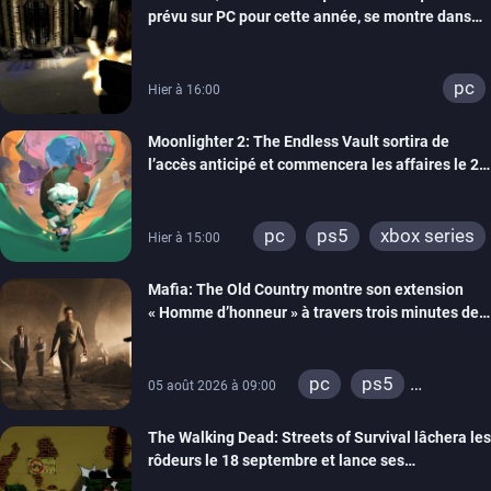
prévu sur PC pour cette année, se montre dans
un trailer de gameplay
pc
Hier à 16:00
Moonlighter 2: The Endless Vault sortira de
l’accès anticipé et commencera les affaires le 2
septembre
pc
ps5
xbox series
Hier à 15:00
Mafia: The Old Country montre son extension
« Homme d’honneur » à travers trois minutes de
gameplay commenté
pc
ps5
05 août 2026 à 09:00
xbox series
The Walking Dead: Streets of Survival lâchera les
rôdeurs le 18 septembre et lance ses
précommandes