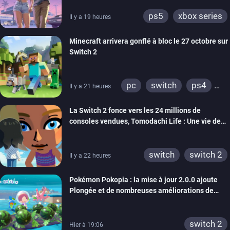
ps5
xbox series
Il y a 19 heures
Minecraft arrivera gonflé à bloc le 27 octobre sur
Switch 2
pc
switch
ps4
Il y a 21 heures
ps vita
xbox one
La Switch 2 fonce vers les 24 millions de
wiiu
3ds
ps3
consoles vendues, Tomodachi Life : Une vie de
xbox 360
switch 2
rêve dépasse aujourd’hui les 8 millions
switch
switch 2
Il y a 22 heures
Pokémon Pokopia : la mise à jour 2.0.0 ajoute
Plongée et de nombreuses améliorations de
confort
switch 2
Hier à 19:06