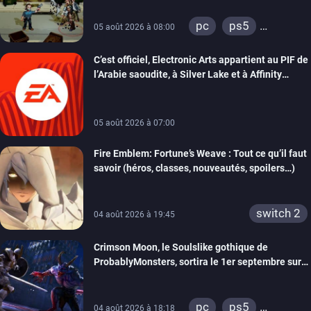
pc
ps5
05 août 2026 à 08:00
xbox series
C’est officiel, Electronic Arts appartient au PIF de
switch
switch 2
l’Arabie saoudite, à Silver Lake et à Affinity
Partners
05 août 2026 à 07:00
Fire Emblem: Fortune’s Weave : Tout ce qu’il faut
savoir (héros, classes, nouveautés, spoilers…)
switch 2
04 août 2026 à 19:45
Crimson Moon, le Soulslike gothique de
ProbablyMonsters, sortira le 1er septembre sur
PC, PS5 et Xbox Series
pc
ps5
04 août 2026 à 18:18