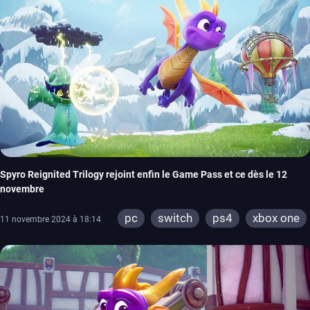
Spyro Reignited Trilogy rejoint enfin le Game Pass et ce dès le 12
novembre
pc
switch
ps4
xbox one
11 novembre 2024 à 18:14