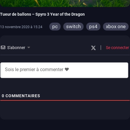
Tueur de ballons – Spyro 3 Year of the Dragon
pc
switch
ps4
xbox one
13 novembre 2020 à 15:24
S'abonner
Se connecter
0
COMMENTAIRES