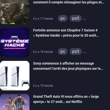
comment il compte réimaginer les pièges et
énigmes dans une nouvelle vidéo des coulisses
de développement
pc
ps5
Il y a 17 heures
xbox series
switch 2
Fortnite annonce son Chapitre 7 Saison 4
« Système Hacké » prévu pour le 20 août
prochain, tandis que Les Simpson ont fait leur
retour
pc
ps5
Il y a 18 heures
xbox series
switch
Sony commence à afficher un message
ios
android
ps4
concernant l’arrêt des jeux physiques sur le
xbox one
switch 2
carton des PlayStation 5
Il y a 19 heures
Grand Theft Auto VI nous offrira un « large
aperçu » le 27 août… sur Netflix