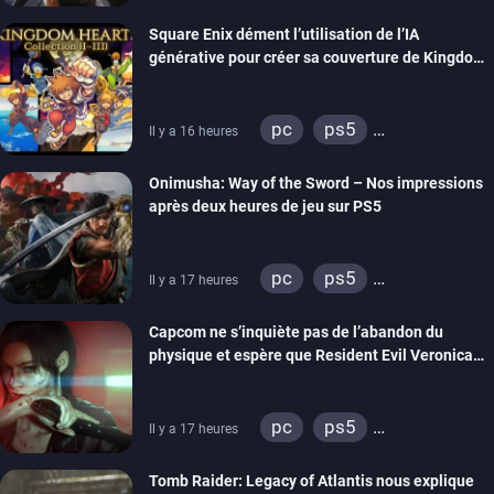
Square Enix dément l’utilisation de l’IA
générative pour créer sa couverture de Kingdom
Hearts Collection
pc
ps5
Il y a 16 heures
xbox series
switch 2
Onimusha: Way of the Sword – Nos impressions
après deux heures de jeu sur PS5
pc
ps5
Il y a 17 heures
xbox series
switch 2
Capcom ne s’inquiète pas de l’abandon du
physique et espère que Resident Evil Veronica
imitera Requiem pour dynamiser la série
pc
ps5
Il y a 17 heures
xbox series
switch 2
Tomb Raider: Legacy of Atlantis nous explique