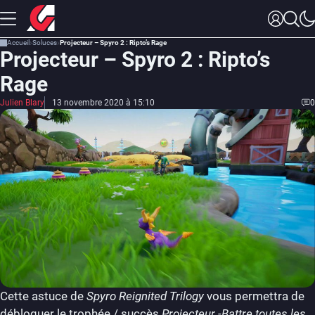
Accueil
Soluces
Projecteur – Spyro 2 : Ripto’s Rage
Projecteur – Spyro 2 : Ripto’s
Rage
Julien Blary
13 novembre 2020 à 15:10
0
Cette astuce de
Spyro Reignited Trilogy
vous permettra de
débloquer le trophée / succès
Projecteur -Battre toutes les