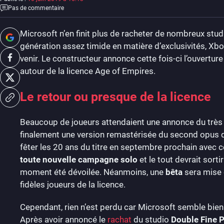
Pas de commentaire
Microsoft n’en finit plus de racheter de nombreux stu
génération assez timide en matière d’exclusivités, Xbo
venir. Le constructeur annonce cette fois-ci l’ouvertur
autour de la licence Age of Empires.
Le retour ou presque de la licence
Beaucoup de joueurs attendaient une annonce du très
finalement une version remastérisée du second opus qu
fêter les 20 ans du titre en septembre prochain avec 
toute nouvelle campagne solo
et le tout devrait sort
moment été dévoilée. Néanmoins, une
bêta
sera mise 
fidèles joueurs de la licence.
Cependant, rien n’est perdu car Microsoft semble bien 
Après avoir annoncé le
rachat
du studio
Double Fine 