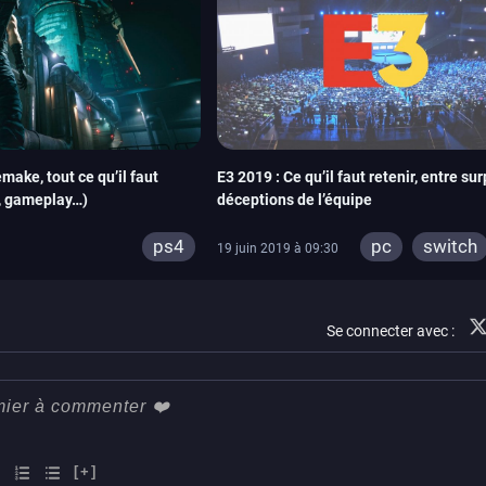
make, tout ce qu’il faut
E3 2019 : Ce qu’il faut retenir, entre sur
, gameplay…)
déceptions de l’équipe
ps4
pc
switch
19 juin 2019 à 09:30
ps4
xbox 
Se connecter avec :
[+]