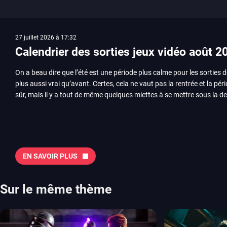
27 juillet 2026 à 17:32
Calendrier des sorties jeux vidéo août 2
On a beau dire que l’été est une période plus calme pour les sorties d
plus aussi vrai qu’avant. Certes, cela ne vaut pas la rentrée et la pér
sûr, mais il y a tout de même quelques miettes à se mettre sous la de
juillet avec Assassin’s Creed et Splatoon. Voyons ensemble tout ce q
Quelles sont les sorties à retenir en août 2026 ? Avant de vous lister jeu par jeu, découvrez
notre sélection en vidéo, qui revient sur les titres à ne pas manquer 
majeures. On pense évidemment au nouveau jeu de combat de Arc 
Tokon ou encore Beast of Reincarnation, qui nous montre que Game F
EN SAVOIR PLUS
chose d’ambitieux que Pokémon. On n’oubliera pas la période de G
Plague Tale et Metal Gear Solid qui seront là. La liste de toutes les s
2026 Vous trouverez ici tous les jeux majeurs qui sortiront au mois 
Sur le même thème
aussi les jeux de ce mois dans notre page dédiée…