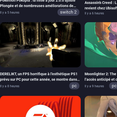
Pokémon Pokopia : la mise à jour 2.0.0 ajoute
Assassin’s Creed : 
Plongée et de nombreuses améliorations de
revient chez Ubisof
confort
switch 2
Il y a 5 heures
de la marque
Il y a 6 heures
DERELIKT, un FPS horrifique à l’esthétique PS1
Moonlighter 2: The 
prévu sur PC pour cette année, se montre dans
l’accès anticipé et
un trailer de gameplay
septembre
pc
pc
Il y a 8 heures
Il y a 9 heures
xb