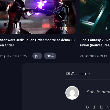
Star Wars Jedi: Fallen Order montre sa démo E3
Final Fantasy VII Re
en entier
savoir (nouveautés
pc
ps4
26 juin 2019 à 16:27
23 juin 2019 à 09:43
xbox one
S'abonner