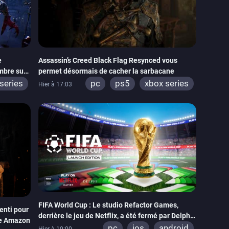
e
Assassin’s Creed Black Flag Resynced vous
mbre sur
permet désormais de cacher la sarbacane
series
pc
ps5
xbox series
Hier à 17:03
FIFA World Cup : Le studio Refactor Games,
enti pour
derrière le jeu de Netflix, a été fermé par Delphi
rie Amazon
Interactive
pc
ios
android