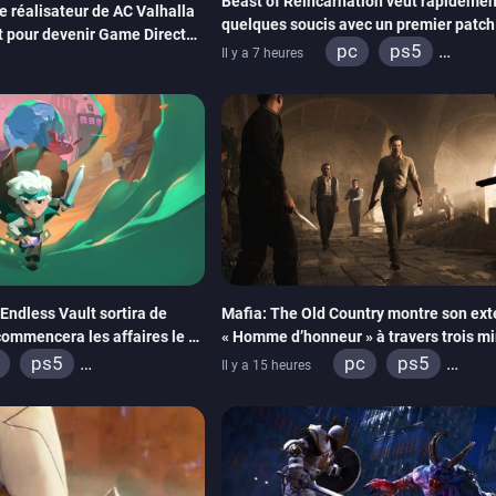
Beast of Reincarnation veut rapidement
Le réalisateur de AC Valhalla
quelques soucis avec un premier patch
t pour devenir Game Director
paraître bientôt
pc
ps5
Il y a 7 heures
xbox series
Endless Vault sortira de
Mafia: The Old Country montre son ext
 commencera les affaires le 2
« Homme d’honneur » à travers trois m
gameplay commenté
ps5
pc
ps5
Il y a 15 heures
ox series
xbox series