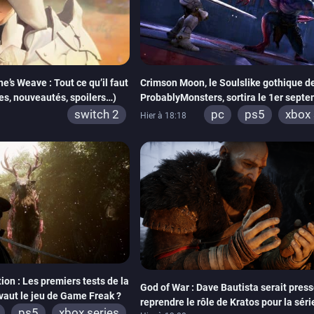
e’s Weave : Tout ce qu’il faut
Crimson Moon, le Soulslike gothique d
ses, nouveautés, spoilers…)
ProbablyMonsters, sortira le 1er septe
PC, PS5 et Xbox Series
switch 2
pc
ps5
xbox 
Hier à 18:18
ion : Les premiers tests de la
God of War : Dave Bautista serait press
 vaut le jeu de Game Freak ?
reprendre le rôle de Kratos pour la sé
ps5
xbox series