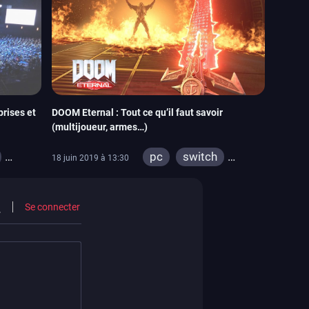
prises et
DOOM Eternal : Tout ce qu’il faut savoir
(multijoueur, armes…)
pc
switch
18 juin 2019 à 13:30
one
ps4
xbox one
Se connecter