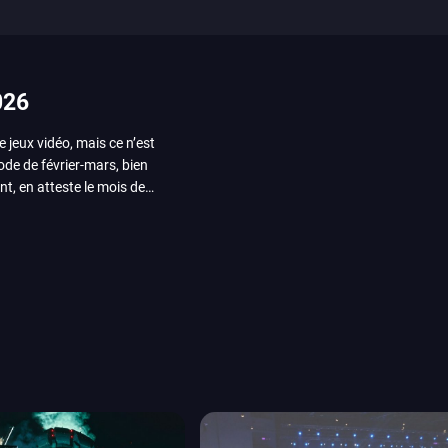
026
e jeux vidéo, mais ce n’est
iode de février-mars, bien
nt, en atteste le mois de
ui arrivera en août 2026.
ou les productions plus
System Works avec Marvel
reak sait faire autre
amescom, avec Star Wars,
orties jeux vidéo de août
de juin. Vous trouverez