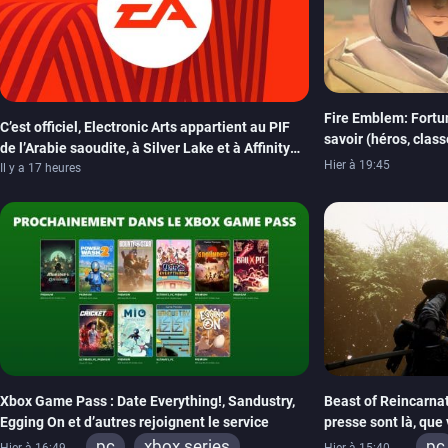
Fire Emblem: Fortun
C’est officiel, Electronic Arts appartient au PIF
savoir (héros, clas
de l’Arabie saoudite, à Silver Lake et à Affinity
Hier à 19:45
Partners
Il y a 17 heures
Xbox Game Pass : Date Everything!, Sandustry,
Beast of Reincarnat
Egging On et d’autres rejoignent le service
presse sont là, que
pc
xbox series
pc