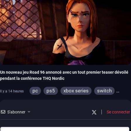
Un nouveau jeu Road 96 annoncé avec un tout premier teaser dévoilé
pendant la conférence THQ Nordic
pc
ps5
xbox series
switch
Il y a 14 heures
stadia
ps4
xbox one
S'abonner
Se connecter