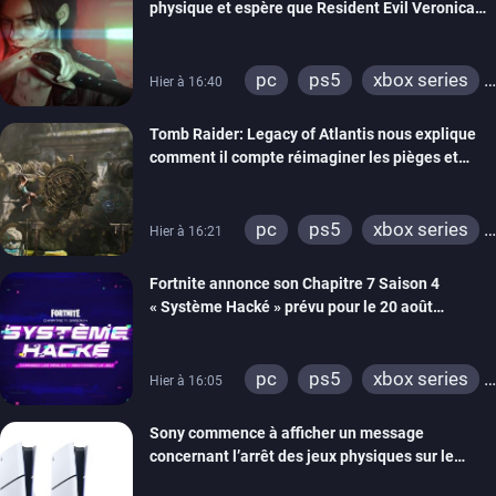
physique et espère que Resident Evil Veronica
imitera Requiem pour dynamiser la série
pc
ps5
xbox series
Hier à 16:40
switch 2
Tomb Raider: Legacy of Atlantis nous explique
comment il compte réimaginer les pièges et
énigmes dans une nouvelle vidéo des coulisses
de développement
pc
ps5
xbox series
Hier à 16:21
switch 2
Fortnite annonce son Chapitre 7 Saison 4
« Système Hacké » prévu pour le 20 août
prochain, tandis que Les Simpson ont fait leur
retour
pc
ps5
xbox series
Hier à 16:05
switch
ios
android
Sony commence à afficher un message
ps4
xbox one
concernant l’arrêt des jeux physiques sur le
switch 2
carton des PlayStation 5