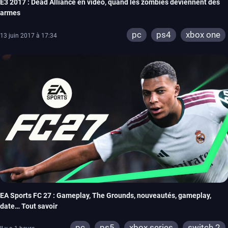
E3 2017 : Dead Alliance en vidéo, quand les zombies deviennent des
armes
pc
ps4
xbox one
13 juin 2017 à 17:34
EA Sports FC 27 : Gameplay, The Grounds, nouveautés, gameplay,
date… Tout savoir
pc
ps5
xbox series
switch 2