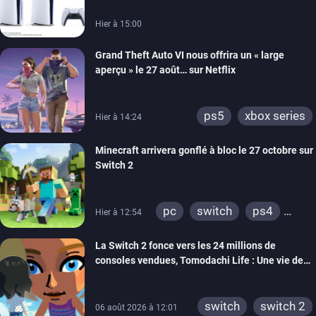
Hier à 15:00
Grand Theft Auto VI nous offrira un « large
aperçu » le 27 août… sur Netflix
ps5
xbox series
Hier à 14:24
Minecraft arrivera gonflé à bloc le 27 octobre sur
Switch 2
pc
switch
ps4
Hier à 12:54
ps vita
xbox one
La Switch 2 fonce vers les 24 millions de
wiiu
3ds
ps3
consoles vendues, Tomodachi Life : Une vie de
xbox 360
switch 2
rêve dépasse aujourd’hui les 8 millions
switch
switch 2
06 août 2026 à 12:01