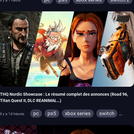
Il y a 1 heure
THQ Nordic Showcase : Le résumé complet des annonces (Road 96,
Titan Quest II, DLC REANIMAL…)
pc
ps5
xbox series
switch
Il y a 14 heures
stadia
ps4
xbox one
switch 2