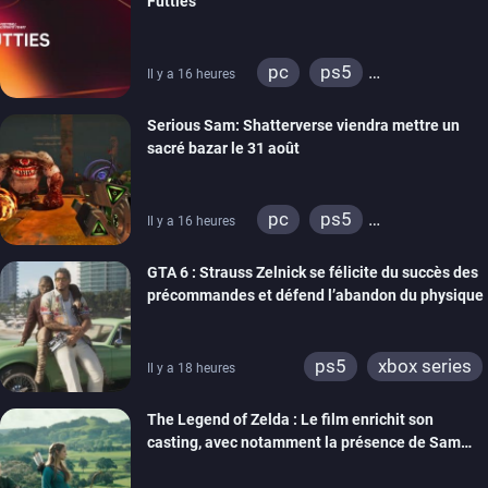
Futties
pc
ps5
Il y a 16 heures
xbox series
switch
Serious Sam: Shatterverse viendra mettre un
ps4
xbox one
sacré bazar le 31 août
switch 2
pc
ps5
Il y a 16 heures
xbox series
GTA 6 : Strauss Zelnick se félicite du succès des
précommandes et défend l’abandon du physique
ps5
xbox series
Il y a 18 heures
The Legend of Zelda : Le film enrichit son
casting, avec notamment la présence de Sam
Neill