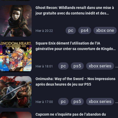
switch
ps4
Ghost Recon: Wildlands renaît dans une mise à
xbox one
nintendo 64
jour gratuite avec du contenu inédit et des
visuels améliorés
pc
ps4
xbox one
Hier à 20:22
Square Enix dément l’utilisation de l’IA
générative pour créer sa couverture de Kingdom
Hearts Collection
pc
ps5
xbox series
Hier à 18:01
switch 2
Onimusha: Way of the Sword – Nos impressions
après deux heures de jeu sur PS5
pc
ps5
xbox series
Hier à 17:00
switch 2
Capcom ne s’inquiète pas de l’abandon du