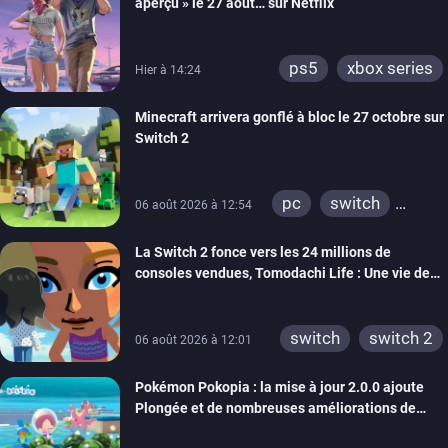
aperçu » le 27 août… sur Netflix
ps5
xbox series
Hier à 14:24
Minecraft arrivera gonflé à bloc le 27 octobre sur
Switch 2
pc
switch
06 août 2026 à 12:54
ps4
ps vita
La Switch 2 fonce vers les 24 millions de
xbox one
wiiu
consoles vendues, Tomodachi Life : Une vie de
3ds
ps3
rêve dépasse aujourd’hui les 8 millions
xbox 360
switch 2
switch
switch 2
06 août 2026 à 12:01
Pokémon Pokopia : la mise à jour 2.0.0 ajoute
Plongée et de nombreuses améliorations de
confort