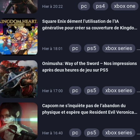
pc
ps4
xbox one
Hier à 20:22
Square Enix dément l’utilisation de l’IA
générative pour créer sa couverture de Kingdom
Hearts Collection
pc
ps5
xbox series
Hier à 18:01
switch 2
Onimusha: Way of the Sword – Nos impressions
après deux heures de jeu sur PS5
pc
ps5
xbox series
Hier à 17:00
switch 2
Capcom ne s’inquiète pas de l’abandon du
physique et espère que Resident Evil Veronica
imitera Requiem pour dynamiser la série
pc
ps5
xbox series
Hier à 16:40