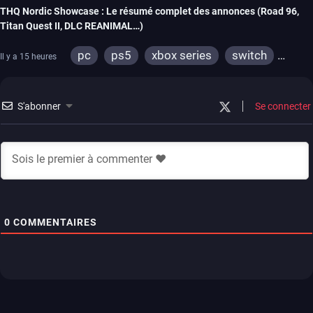
THQ Nordic Showcase : Le résumé complet des annonces (Road 96,
Titan Quest II, DLC REANIMAL…)
pc
ps5
xbox series
switch
Il y a 15 heures
stadia
ps4
xbox one
switch 2
S'abonner
Se connecter
0
COMMENTAIRES