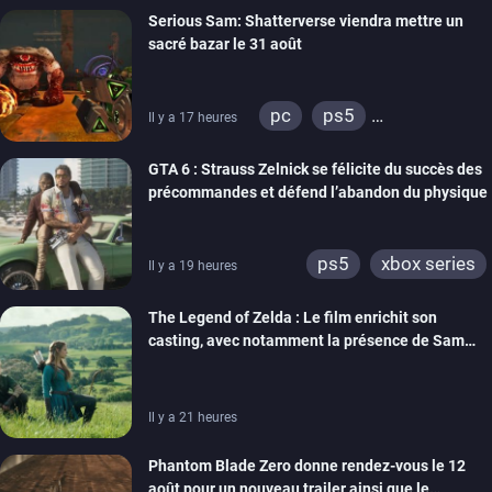
Serious Sam: Shatterverse viendra mettre un
ps4
xbox one
sacré bazar le 31 août
switch 2
pc
ps5
Il y a 17 heures
xbox series
GTA 6 : Strauss Zelnick se félicite du succès des
précommandes et défend l’abandon du physique
ps5
xbox series
Il y a 19 heures
The Legend of Zelda : Le film enrichit son
casting, avec notamment la présence de Sam
Neill
Il y a 21 heures
Phantom Blade Zero donne rendez-vous le 12
août pour un nouveau trailer ainsi que le