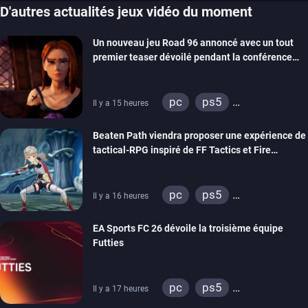
D'autres actualités jeux vidéo du moment
Un nouveau jeu Road 96 annoncé avec un tout
premier teaser dévoilé pendant la conférence
THQ Nordic
pc
ps5
Il y a 15 heures
xbox series
switch
Beaten Path viendra proposer une expérience de
stadia
ps4
tactical-RPG inspiré de FF Tactics et Fire
xbox one
Emblem
pc
ps5
Il y a 16 heures
xbox series
switch
EA Sports FC 26 dévoile la troisième équipe
Futties
pc
ps5
Il y a 17 heures
xbox series
switch