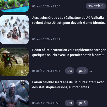
switch 2
05 août 2026 à 19:06
Assassin’s Creed : Le réalisateur de AC Valhalla
revient chez Ubisoft pour devenir Game Director
de la marque
05 août 2026 à 17:39
Beast of Reincarnation veut rapidement corriger
quelques soucis avec un premier patch à paraître
bientôt
pc
ps5
05 août 2026 à 17:01
xbox series
Larian célèbre les 3 ans de Baldur’s Gate 3 avec
des statistiques disons, surprenantes
pc
ps5
05 août 2026 à 16:26