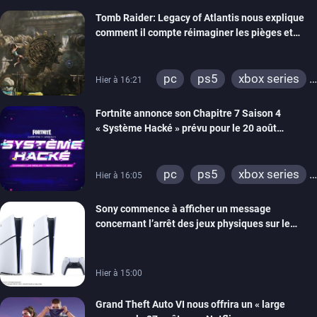
switch 2
Tomb Raider: Legacy of Atlantis nous explique
comment il compte réimaginer les pièges et
énigmes dans une nouvelle vidéo des coulisses
de développement
pc
ps5
xbox series
Hier à 16:21
switch 2
Fortnite annonce son Chapitre 7 Saison 4
« Système Hacké » prévu pour le 20 août
prochain, tandis que Les Simpson ont fait leur
retour
pc
ps5
xbox series
Hier à 16:05
switch
ios
android
Sony commence à afficher un message
ps4
xbox one
concernant l’arrêt des jeux physiques sur le
switch 2
carton des PlayStation 5
Hier à 15:00
Grand Theft Auto VI nous offrira un « large