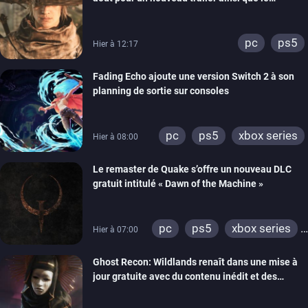
lancement des précommandes
pc
ps5
Hier à 12:17
Fading Echo ajoute une version Switch 2 à son
planning de sortie sur consoles
pc
ps5
xbox series
Hier à 08:00
Le remaster de Quake s’offre un nouveau DLC
gratuit intitulé « Dawn of the Machine »
pc
ps5
xbox series
Hier à 07:00
switch
ps4
Ghost Recon: Wildlands renaît dans une mise à
xbox one
nintendo 64
jour gratuite avec du contenu inédit et des
visuels améliorés