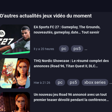
D'autres actualités jeux vidéo du moment
EA Sports FC 27 : Gameplay, The Grounds,
nouveautés, gameplay, date… Tout savoir
pc
ps5
Il y a 20 heures
xbox series
switch 2
THQ Nordic Showcase : Le résumé complet des
annonces (Road 96, Titan Quest II, DLC
REANIMAL…)
pc
ps5
xbox series
Hier à 21:26
switch
stadia
ps4
Un nouveau jeu Road 96 annoncé avec un tout
xbox one
switch 2
premier teaser dévoilé pendant la conférence
THQ Nordic