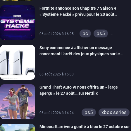
xbox series
Fortnite annonce son Chapitre 7 Saison 4
switch 2
« Système Hacké » prévu pour le 20 août
prochain, tandis que Les Simpson ont fait leur
retour
pc
ps5
06 août 2026 à 16:05
xbox series
Sony commence à afficher un message
switch
ios
concernant l’arrêt des jeux physiques sur le
android
ps4
carton des PlayStation 5
xbox one
switch 2
06 août 2026 à 15:00
Grand Theft Auto VI nous offrira un « large
aperçu » le 27 août… sur Netflix
ps5
xbox series
06 août 2026 à 14:24
Minecraft arrivera gonflé à bloc le 27 octobre sur