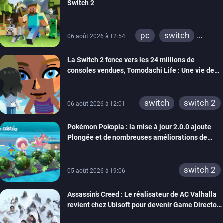
Switch 2
pc
switch
06 août 2026 à 12:54
ps4
ps vita
La Switch 2 fonce vers les 24 millions de
xbox one
wiiu
consoles vendues, Tomodachi Life : Une vie de
3ds
ps3
rêve dépasse aujourd’hui les 8 millions
xbox 360
switch 2
switch
switch 2
06 août 2026 à 12:01
Pokémon Pokopia : la mise à jour 2.0.0 ajoute
Plongée et de nombreuses améliorations de
confort
switch 2
05 août 2026 à 19:06
Assassin’s Creed : Le réalisateur de AC Valhalla
revient chez Ubisoft pour devenir Game Director
de la marque