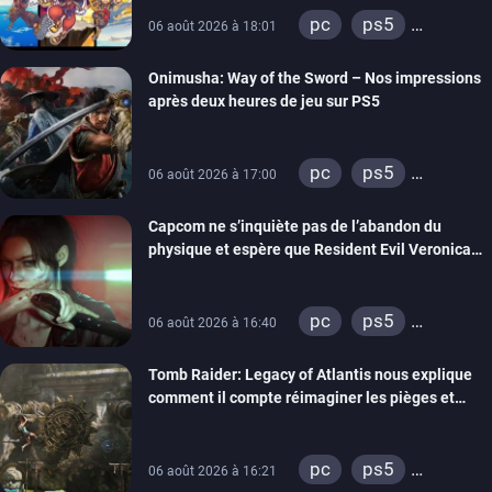
pc
ps5
06 août 2026 à 18:01
xbox series
Onimusha: Way of the Sword – Nos impressions
switch 2
après deux heures de jeu sur PS5
pc
ps5
06 août 2026 à 17:00
xbox series
Capcom ne s’inquiète pas de l’abandon du
switch 2
physique et espère que Resident Evil Veronica
imitera Requiem pour dynamiser la série
pc
ps5
06 août 2026 à 16:40
xbox series
Tomb Raider: Legacy of Atlantis nous explique
switch 2
comment il compte réimaginer les pièges et
énigmes dans une nouvelle vidéo des coulisses
de développement
pc
ps5
06 août 2026 à 16:21