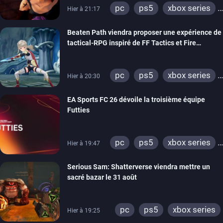
pc
ps5
xbox series
Hier à 21:17
switch
stadia
ps4
Beaten Path viendra proposer une expérience de
xbox one
tactical-RPG inspiré de FF Tactics et Fire
Emblem
pc
ps5
xbox series
Hier à 20:30
switch
EA Sports FC 26 dévoile la troisième équipe
Futties
pc
ps5
xbox series
Hier à 19:47
switch
ps4
Serious Sam: Shatterverse viendra mettre un
xbox one
switch 2
sacré bazar le 31 août
pc
ps5
xbox series
Hier à 19:25