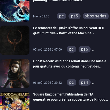
pc
ps5
xbox series
Hier à 08:00
Le remaster de Quake s’offre un nouveau DLC
gratuit intitulé « Dawn of the Machine »
pc
ps5
07 août 2026 à 07:00
xbox series
Ghost Recon: Wildlands renaît dans une mise à
switch
ps4
jour gratuite avec du contenu inédit et des
xbox one
visuels améliorés
nintendo 64
pc
ps4
06 août 2026 à 20:22
xbox one
Square Enix dément l’utilisation de l’IA
générative pour créer sa couverture de Kingdom
Hearts Collection